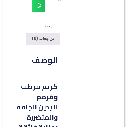
الوصف
مراجعات (0)
الوصف
كريم مرطب
ومُرمم
لليدين الجافة
والمتضررة