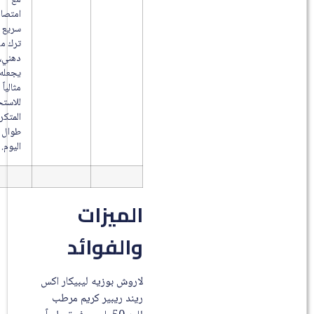
مع
امتصاص
سريع دون
ترك ملمس
دهني، مما
يجعله
مثالياً
للاستخدام
المتكرر
طوال
اليوم.
الميزات
والفوائد
لاروش بوزيه ليبيكار اكس
ريند ريبير كريم مرطب