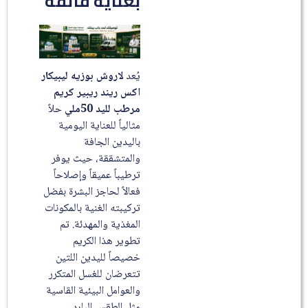
بعناية فائقة
يُعد
لاروش بوزيه ليبيكار
اكس ريند ريبير كريم
مرطب لليد 50ملي
حلاً
مثالياً للعناية اليومية
باليدين الجافة
والمتشققة، حيث يوفر
ترطيباً عميقاً وإصلاحاً
فعالاً لحاجز البشرة بفضل
تركيبته الغنية بالمكونات
المغذية والمهدئة. تم
تطوير هذا الكريم
خصيصاً لليدين اللتين
تتعرضان للغسل المتكرر
والعوامل البيئية القاسية
مثل الطقس البارد