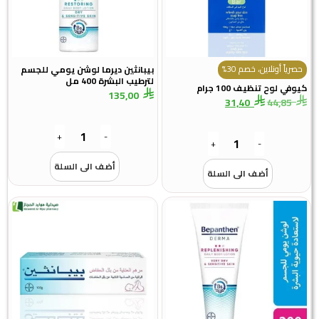
ً أونلاين، خصم 30%
بيبانثين ديرما لوشن يومي للجسم
لترطيب البشرة 400 مل
لوح تنظيف 100 جرام
135,00
31,40
44,8
+
-
+
-
أضف الى السلة
أضف الى السلة