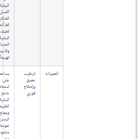
البيئية أو
الغسل
المتكرر،
كما أنه
لطيف على
البشرة
الحساسة
ولا يسبب
تهيجاً.
المميزات
ترطيب
يساعد
عميق
على
وإصلاح
استعادة
فوري
حاجز
البشرة
الطبيعي
ويمنح
اليدين
نعومة
ملحوظة