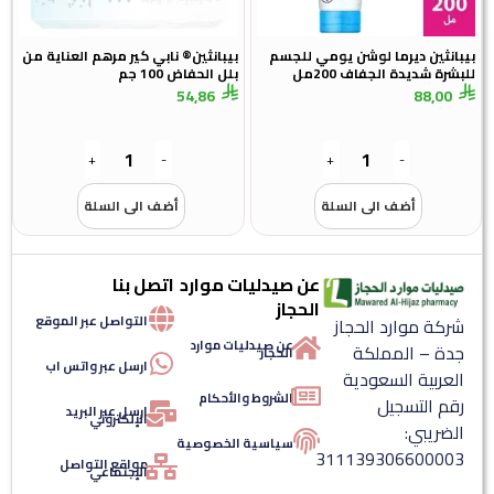
نثين ديرما لوشن يومي للجسم
بيبانثين® نابي كير مرهم العناية من
ة شديدة الجفاف 200مل
بلل الحفاض 100 جم
54,86
88,0
+
-
+
-
أضف الى السلة
أضف الى السلة
عن صيدليات موارد
اتصل بنا
الحجاز
التواصل عبر الموقع
كة موارد الحجاز
عن صيدليات موارد
ة – المملكة
الحجاز
ارسل عبر واتس اب
عربية السعودية
الشروط والأحكام
م التسجيل
ارسل عبر البريد
الإلكتروني
ضريبي:
سياسية الخصوصية
3111393066000
مواقع التواصل
الإجتماعي