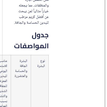
والمنظفات، مما يجعله
خياراً مثالياً لمن يبحث
عن أفضل كريم مرطب
لليدين الحساسة والجافة.
جدول
المواصفات
نوع
البشرة
مناسب
البشرة
الجافة
للاستخدام
والحساسة
اليومي
والمتضررة
لليدين
المعرضتين
للجفاف
الشديد
والتشققات
بسبب
العوامل