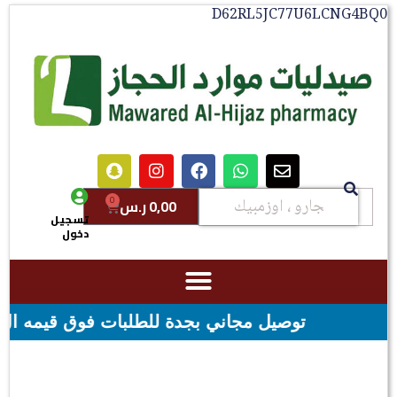
D62RL5JC77U6LCNG4
0
0,00
ر.س
تسجيل
دخول
 بجدة للطلبات فوق قيمه ال ١٠٠ ريال - شحن مجاني لقيمه اكثر من ٢٩٩ ريال