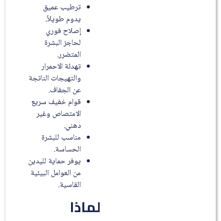
ترطيب عميق
يدوم طويلاً.
إصلاح فوري
لحاجز البشرة
المتضرر.
تهدئة الاحمرار
والتهيجات الناتجة
عن الجفاف.
قوام خفيف سريع
الامتصاص وغير
دهني.
مناسب للبشرة
الحساسة.
يوفر حماية لليدين
من العوامل البيئية
القاسية.
لماذا