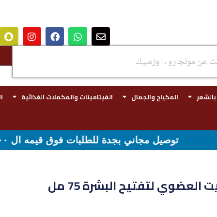
 بالشعر
المكياج والجمال
الفيتامينات والمكملات الغذائية
ا
ي بجدة للطلبات فوق قيمه ال ١٠٠ ريال - شحن مجاني لقيمه اكثر من ٢٩٩ ريال
ت العضوي لتفتيح البشرة 75 مل