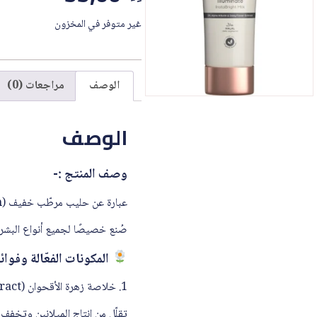
غير متوفر في المخزون
الوصف
مراجعات (0)
الوصف
وصف المنتج :-
عبارة عن حليب مرطّب خفيف (milky lotion) يهدف لمنح البشرة توهجًا فوريًا وطويل الأمد مع ملمس غير دهني .
صُنع خصيصًا لجميع أنواع البشرة (رجالًا ونساءً) 
المكونات الفعّالة وفوائ
1. خلاصة زهرة الأقحوان (Daisy Flower Extract)
تقلّل من إنتاج الميلانين وتخفف 