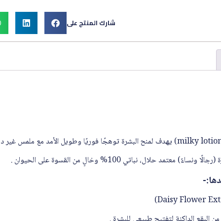
شارك المنتج على
معتمد حلال، نباتي 100% وخالٍ من القسوة على الحيوان .
دها:-
من البقع الداكنة لتفتيح طبيعي للبشرة .