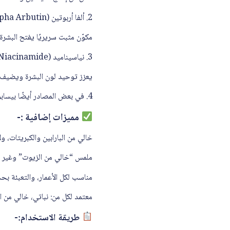
2. ألفا أربوتين (Alpha Arbutin)
مكوّن مثبت سريريًا يفتح البشرة
3. نياسيناميد (Niacinamide)
يعزز توحيد لون البشرة ويضيف 
4. في بعض المصادر أيضًا بيسابولول (Bisabolol)—مهدئ للبشرة من البابونج الألماني .
مميزات إضافية :-
خالي من البارابين والكبريتات، و
ملمس “خالي من الزيوت” وغير ل
مناسب لكل الأعمار، والتعبئة بحجم 75 مل، في أنبوب ع
معتمد لكل من: نباتي، خالي من ا
طريقة الاستخدام:-