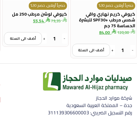
حصرياً أونلاين، خصم 30%
حصرياً أونلاين، خصم 30%
كيوفي كريم نهاري واقي
كيوفي لوشن مرطب 250 مل
شمس مرطب +SPF30 للبشرة
55,54
79,35
الحساسة 75 جم
84,00
120,00
-
+
أضف الى السلة
-
+
أضف الى السلة
شركة موارد الحجاز
جدة – المملكة العربية السعودية
رقم التسجيل الضريبي: 311139306600003