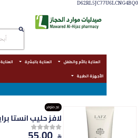
D62RL5JC77U6LCNG4BQ0
العناية بالأم والطفل
العناية بالبشرة
العناية
الأجهزة الطبية
توصيل مجان
غير متوفر
لافز حليب انستا براي
55,00