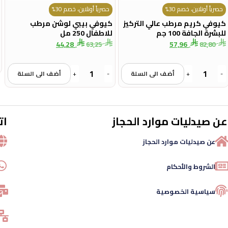
حصرياً أونلاين، خصم 30%
حصرياً أونلاين، خصم 30%
كيوفي كريم مرطب عالي التركيز
كيوفي بيبي لوشن مرطب
للبشرة الجافة 100 جم
للاطفال 250 مل
44,28
57,96
63,25
82,80
-
+
أضف الى السلة
-
+
أضف الى السلة
عن صيدليات موارد الحجاز
ات
عن صيدليات موارد الحجاز
الشروط والأحكام
سياسية الخصوصية