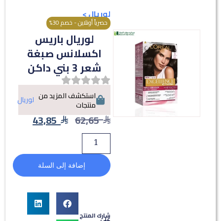
لوريال
>
حصرياً أونلاين - خصم 30%
لوريال باريس
اكسلانس صبغة
شعر 3 بني داكن
استكشف المزيد من
لوريال
منتجات
43,85
62,65
إضافة إلى السلة
شارك المنتج
على