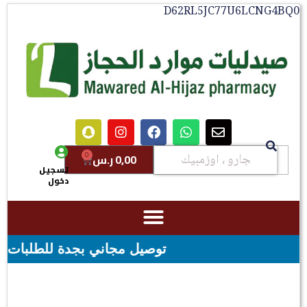
D62RL5JC77U6LCNG4BQ0
0
0,00
ر.س
تسجيل
دخول
توصيل مجاني بجدة للطلبات فوق قيمه ال ١٠٠ ريال - شحن مجاني لقيمه اكثر من