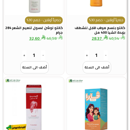
حصرياً أونلاين - خصم 30%
حصرياً أونلاين - خصم 30%
كانتو بلسم مرطب قابل للشطف
كانتو لوشن غسول تنعيم الشعر 284
بزبدة الشيا 400 مل
جرام
32,60
46,58
28,37
40,54
+
-
+
-
أضف الى السلة
أضف الى السلة