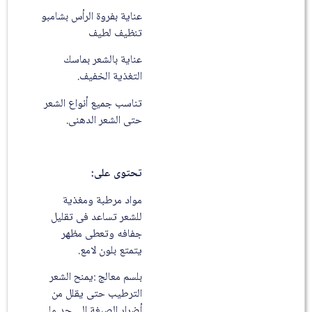
عناية بفروة الرأس بشامبو
تنظيف لطيف
عناية بالشعر بماسك
التغذية الخفيف.
تناسب جميع أنواع الشعر
حتى الشعر الدهنى.
تحتوى على:
مواد مرطبة ومغذية
للشعر تساعد فى تقليل
جفافه وتعطى مظهر
يتمتع بلون لامع.
بلسم معالج :يمنح الشعر
الترطيب حتى يقلل من
أضرار الصبغة الى حد ما.