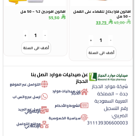
افالون فارا بخاخ للقضاء على القمل
افالون افوجين 2% – 50 مل
– 50 مل
55,50
33,75
45,00
+
-
+
-
أضف الى السلة
أضف الى السلة
عن صيدليات موارد
اتصل بنا
الحجاز
التواصل عبر الموقع
شركة موارد الحجاز
عن صيدليات موارد
جدة – المملكة
الحجاز
ارسل عبر واتس اب
العربية السعودية
الشروط والأحكام
رقم التسجيل
ارسل عبر البريد
الإلكتروني
الضريبي:
سياسية الخصوصية
311139306600003
مواقع التواصل
الإجتماعي