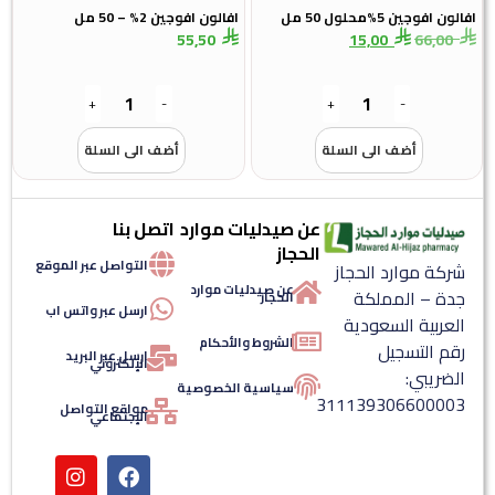
افالون افوجين 5%محلول 50 مل
افالون افوجين 2% – 50 مل
55,50
15,00
66,00
+
-
+
-
أضف الى السلة
أضف الى السلة
عن صيدليات موارد
اتصل بنا
الحجاز
التواصل عبر الموقع
شركة موارد الحجاز
عن صيدليات موارد
جدة – المملكة
الحجاز
ارسل عبر واتس اب
العربية السعودية
الشروط والأحكام
رقم التسجيل
ارسل عبر البريد
الإلكتروني
الضريبي:
سياسية الخصوصية
311139306600003
مواقع التواصل
الإجتماعي