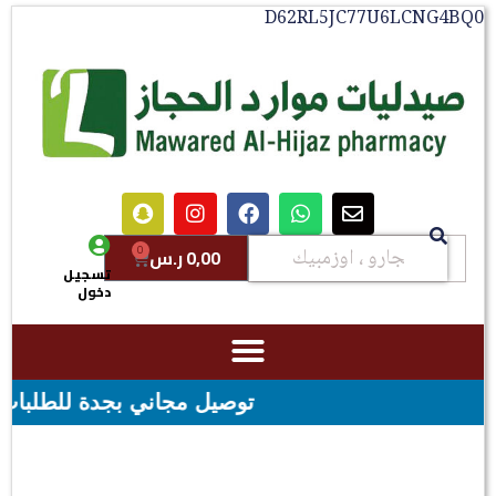
D62RL5JC77U6LCNG4BQ0
0
0,00
ر.س
تسجيل
دخول
توصيل مجاني بجدة للطلبات فوق قيمه ال ١٠٠ ريال - شحن مجاني لقيمه اكثر