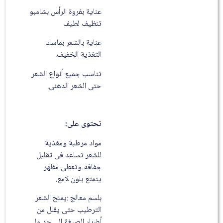
عناية بفروة الرأس بشامبو
تنظيف لطيف
عناية بالشعر بماسك
التغذية الخفيف.
تناسب جميع أنواع الشعر
حتى الشعر الدهنى.
تحتوى على:
مواد مرطبة ومغذية
للشعر تساعد فى تقليل
جفافه وتعطى مظهر
يتمتع بلون لامع.
بلسم معالج :يمنح الشعر
الترطيب حتى يقلل من
أضرار الصبغة الى حد ما.