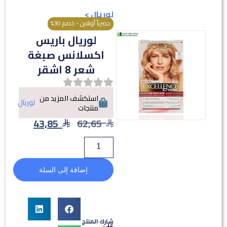
لوريال
>
حصرياً أونلاين - خصم 30%
لوريال باريس
اكسلانس صبغة
شعر 8 اشقر
استكشف المزيد من
لوريال
منتجات
43,85
62,65
إضافة إلى السلة
شارك المنتج
على