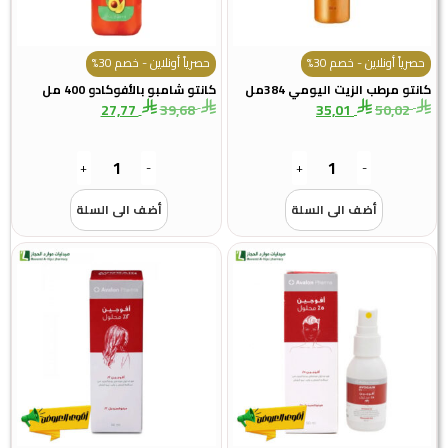
حصرياً أونلاين - خصم 30%
حصرياً أونلاين - خصم 30%
كانتو مرطب الزيت اليومي 384مل
كانتو شامبو بالأفوكادو 400 مل
27,77
39,68
35,01
50,02
+
-
+
-
أضف الى السلة
أضف الى السلة