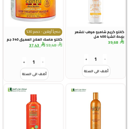
حصرياً أونلاين - خصم 30%
كانتو كريم شامبو مرطب للشعر
بزبدة الشيا 400 مل
كانتو ماسك العلاج العميق 340 جم
39,68
37,43
53,48
+
-
+
-
أضف الى السلة
أضف الى السلة