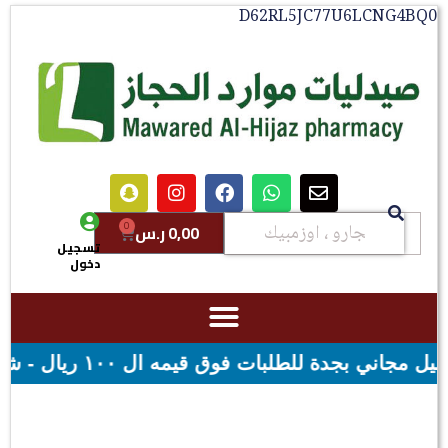
D62RL5JC77U6LCN
0
0,00
ر.س
تسجيل
دخول
اني لقيمه اكثر من ٢٩٩ ريال