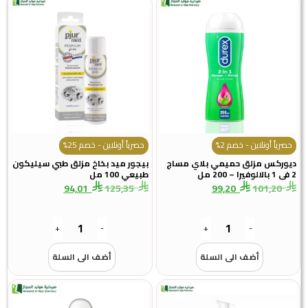
نلاين - خصم 2%
حصرياً أونلاين - خصم 25%
 مزلق حميمي بلاي مساج
بيجور ميد بخاخ مزلق طبي سيليكون
طبيعي 100 مل
94,01
125,35
99,20
10
+
-
+
-
أضف الى السلة
أضف الى السلة