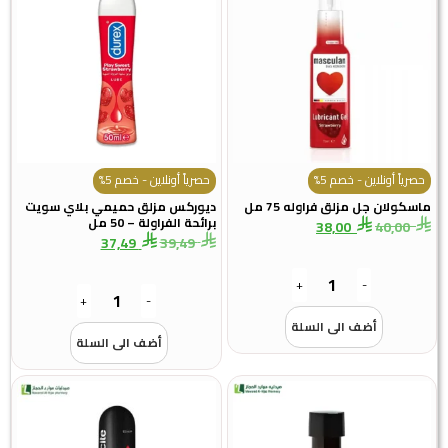
نلاين - خصم 5%
حصرياً أونلاين - خصم 5%
جل مزلق فراوله 75 مل
ديوركس مزلق حميمي بلاي سويت
برائحة الفراولة – 50 مل
38,00
4
37,49
39,49
+
-
+
-
أضف الى السلة
أضف الى السلة