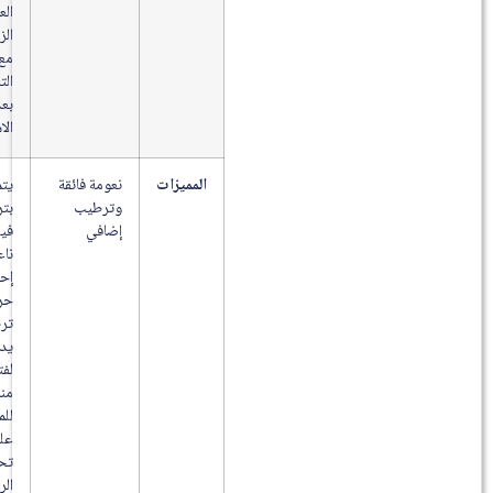
العلاقة
الزوجية
مع سهولة
التنظيف
بعد
الاستخدام.
المميزات
نعومة فائقة
يتميز
وترطيب
بتركيبة
إضافي
فيلفيت
ناعمة تمنح
إحساسًا
حريريًا مع
ترطيب
يدوم
لفترة
مناسبة
للمساعدة
على
تحسين
الراحة أثناء