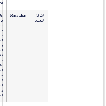
الاستخدام.
الشركة
Masculan
علامة
المصنعة
تجارية
متخصصة
في
منتجات
العناية
والوقاية
الشخصية
تقدم
منتجات
عالية
الجودة
مطابقة
لمعايير
السلامة
والجودة
العالمية.