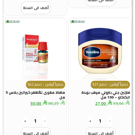
أضف الى السلة
حصرياً أونلاين - خصم 31%
حصرياً أونلاين - خصم 42%
فازلين جلي بترولي مرطب بزبدة
مافالا مقوى للأظافر كيراتين بلاس 5
الكاكاو – 100 مل
مل
50,00
86,25
27,00
39,04
+
-
+
-
أضف الى السلة
أضف الى السلة