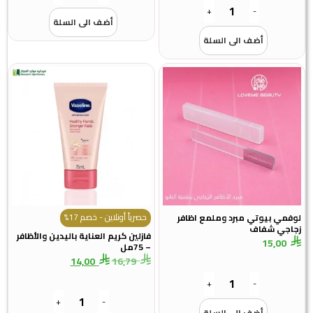
+
-
أضف الى السلة
أضف الى السلة
حصرياً أونلاين - خصم 17%
لوفمي بيوتي مبرد وملمع اظافر
زجاجي شفاف
فازلين كريم العناية باليدين والأظافر
15,00
– 75مل
14,00
16,79
+
-
+
-
أضف الى السلة