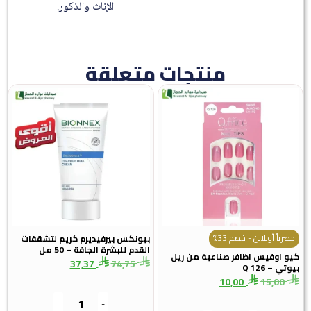
الإناث والذكور.
منتجات متعلقة
حصرياً أونلاين - خصم 33%
بيونكس بيرفيديرم كريم لتشققات
القدم للبشرة الجافة – 50 مل
كيو اوفيس اظافر صناعية من ريل
37,37
74,75
بيوتي – Q 126
10,00
15,00
+
-