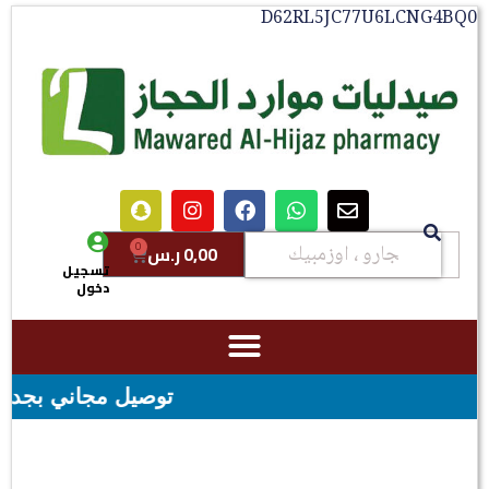
D62RL5JC77U6LCNG4BQ0
0
0,00
ر.س
تسجيل
دخول
توصيل مجاني بجدة للطلبات فوق قيمه ال ١٠٠ ريال -