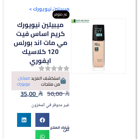
ميبيلين نيويورك
>
غير متوفر
ميبيلين نيويورك
كريم اساس فيت
مي مات اند بورلس
120 كلاسيك
ايفوري
ميبيلين
استكشف المزيد
نيويورك
من منتجات
35,00
50,00
غير متوفر في المخزون
شارك المنتج
على