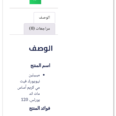
الوصف
مراجعات (0)
الوصف
اسم المنتج
ميبيلين
نيويورك فيت
مي كريم أساس
مات اند
بورلس، 120
فوائد المنتج