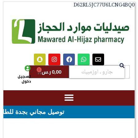
D62RL5JC77U6LCNG4BQ0
0
0,00
ر.س
تسجيل
دخول
توصيل مجاني بجدة للطلبات فوق قيمه ال ١٠٠ ريال - شحن مجاني ل