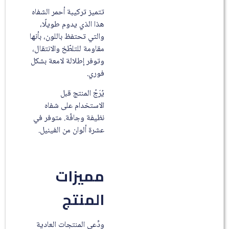
تتميز تركيبة أحمر الشفاه
هذا الذي يدوم طويلًا،
والتي تحتفظ باللون، بأنها
مقاومة للتلطّخ والانتقال،
وتوفر إطلالة لامعة بشكل
فوري.
يُرَجّ المنتج قبل
الاستخدام على شفاه
نظيفة وجافّة. متوفر في
عشرة ألوان من الفينيل.
مميزات
المنتج
ودِّعي المنتجات العادية