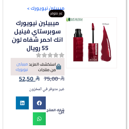
ميبيلين نيويورك
>
غير متوفر
ميبيلين نيويورك
سوبرستاي فينيل
انك احمر شفاه لون
55 رويال
ميبيلين
استكشف المزيد
نيويورك
من منتجات
52,50
75,00
غير متوفر في المخزون
شارك المنتج
على