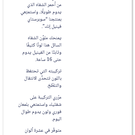
من أحمر الشفاه الذي
يدوم طويلًا، واستمتِعي
بمنتجنا “سوبرستاي
فينيل إنك”.
يمنحك ملوِّن الشفاه
السائل هذا لونًا كثيفًا
وثابتًا من الفينيل يدوم
حتى 16 ساعة.
تركيبته التي تحتفظ
باللون تتحدَّى الانتقال
والتلطّخ.
مرّري التركيبة على
شفتَيك واستمتعي بلمعان
فوري ولون يدوم طوال
اليوم.
متوفّر في عشرة ألوان