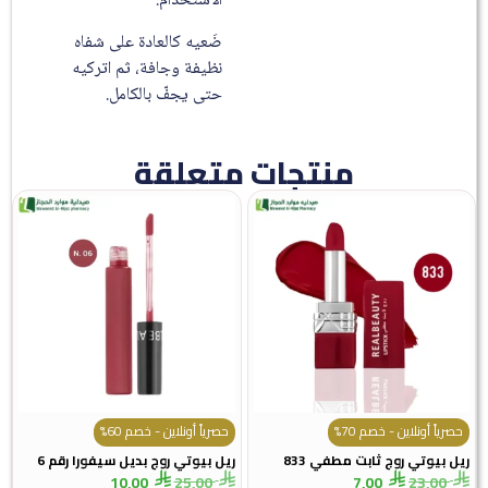
الاستخدام.
ضَعيه كالعادة على شفاه
نظيفة وجافة، ثم اتركيه
حتى يجفّ بالكامل.
منتجات متعلقة
حصرياً أونلاين - خصم 70%
حصرياً أونلاين - خصم 60%
ريل بيوتي روج ثابت مطفي 833
ريل بيوتي روج بديل سيفورا رقم 6
10,00
25,00
7,00
23,00