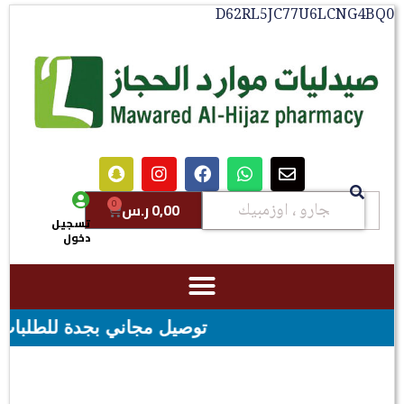
D62RL5JC77U6LCNG4BQ0
0
0,00
ر.س
تسجيل
دخول
توصيل مجاني بجدة للطلبات فوق قيمه ال ١٠٠ ريال - شحن مجاني لقيمه ا