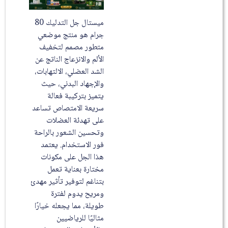
ميستال جل التدليك 80
جرام هو منتج موضعي
متطور مصمم لتخفيف
الألم والانزعاج الناتج عن
الشد العضلي، الالتهابات،
والإجهاد البدني، حيث
يتميز بتركيبة فعالة
سريعة الامتصاص تساعد
على تهدئة العضلات
وتحسين الشعور بالراحة
فور الاستخدام. يعتمد
هذا الجل على مكونات
مختارة بعناية تعمل
بتناغم لتوفير تأثير مهدئ
ومريح يدوم لفترة
طويلة، مما يجعله خيارًا
مثاليًا للرياضيين