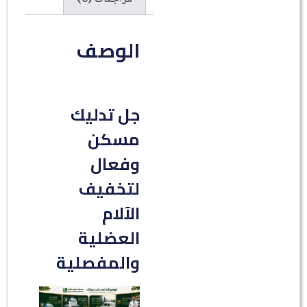
الوصف
جل تدليك
مسكن
وفعال
لتخفيف
الآلام
العضلية
والمفصلية