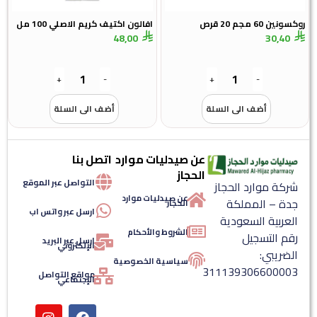
سونين 60 مجم 20 قرص
افالون اكتيف كريم الاصلي 100 مل
48,00
30,40
+
-
+
-
أضف الى السلة
أضف الى السلة
عن صيدليات موارد
اتصل بنا
الحجاز
التواصل عبر الموقع
شركة موارد الحجاز
عن صيدليات موارد
جدة – المملكة
الحجاز
ارسل عبر واتس اب
العربية السعودية
الشروط والأحكام
رقم التسجيل
ارسل عبر البريد
الإلكتروني
الضريبي:
سياسية الخصوصية
311139306600003
مواقع التواصل
الإجتماعي