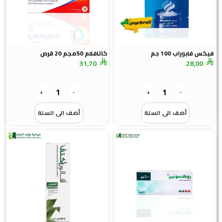
كس فابوراب 100 جم
كاتافلام 50مجم 20 قرص
31,70
28,00
+
-
+
-
أضف الى السلة
أضف الى السلة