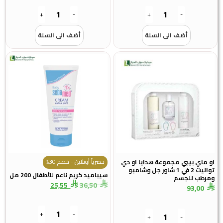
+
-
+
-
أضف الى السلة
أضف الى السلة
حصرياً أونلاين - خصم 30%
او ماي بيبي مجموعة هدايا او دي
تواليت 2 في 1 شاور جل وشامبو
سيباميد كريم ناعم للأطفال 200 مل
ومرطب للجسم
25,55
36,50
93,00
+
-
+
-