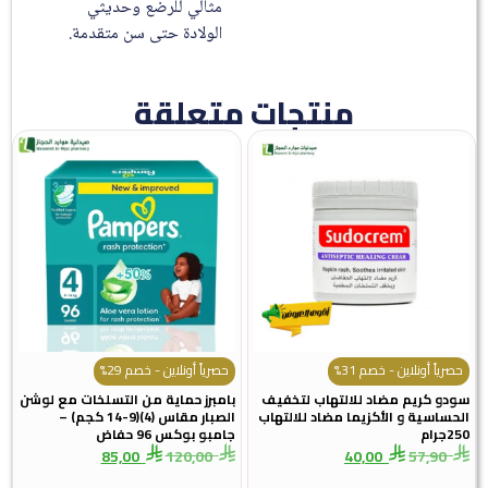
مثالي للرضع وحديثي
الولادة حتى سن متقدمة.
منتجات متعلقة
حصرياً أونلاين - خصم 31%
حصرياً أونلاين - خصم 29%
سودو كريم مضاد للالتهاب لتخفيف
بامبرز حماية من التسلخات مع لوشن
الحساسية و الأكزيما مضاد للالتهاب
الصبار مقاس (4)(9-14 كجم) –
250جرام
جامبو بوكس 96 حفاض
85,00
120,00
40,00
57,90