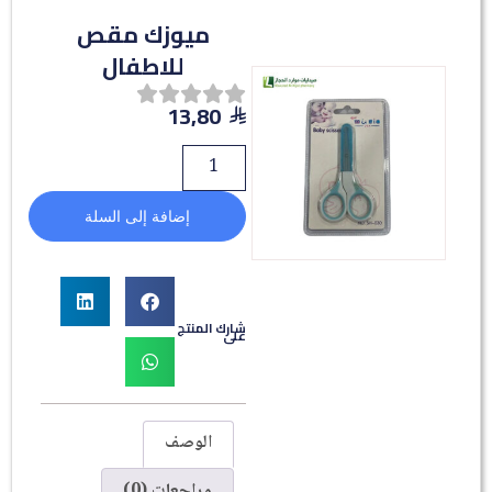
ميوزك مقص
للاطفال
13,80
إضافة إلى السلة
شارك المنتج
على
الوصف
مراجعات (0)