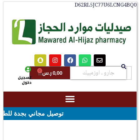
D62RL5JC77U6LCNG4BQ0
0
0,00
ر.س
تسجيل
دخول
توصيل مجاني بجدة للطلبات فوق قيمه ال ١٠٠ ريال - شحن مجاني