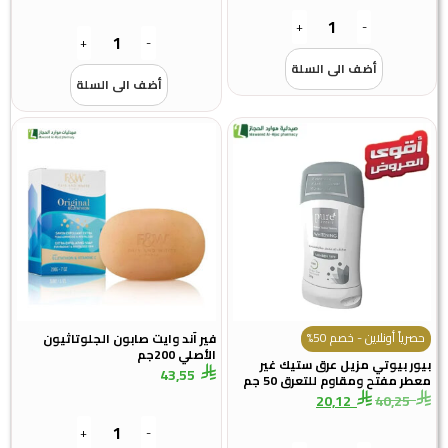
+
-
+
-
أضف الى السلة
أضف الى السلة
حصرياً أونلاين - خصم 50%
فير آند وايت صابون الجلوتاثيون
الأصلي 200جم
بيور بيوتي مزيل عرق ستيك غير
43,55
معطر مفتح ومقاوم للتعرق 50 جم
20,12
40,25
+
-