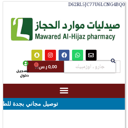
D62RL5JC77U6LCNG4BQ0
0
0,00
ر.س
تسجيل
دخول
توصيل مجاني بجدة للطلبات فوق قيمه ال ١٠٠ ريال - شحن مجاني