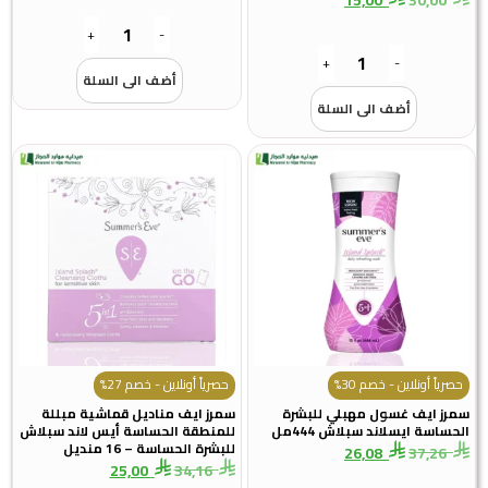
+
-
+
-
أضف الى السلة
أضف الى السلة
حصرياً أونلاين - خصم 30%
حصرياً أونلاين - خصم 27%
سمرز ايف غسول مهبلي للبشرة
سمرز ايف مناديل قماشية مبللة
الحساسة ايسلاند سبلاش 444مل
للمنطقة الحساسة أيس لاند سبلاش
للبشرة الحساسة – 16 منديل
26,08
37,26
25,00
34,16