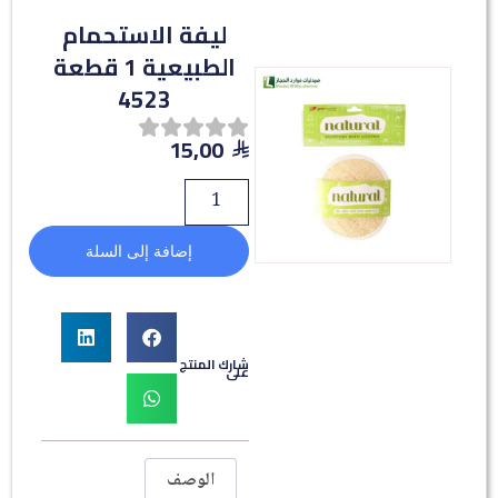
ليفة الاستحمام
الطبيعية 1 قطعة
4523
15,00
إضافة إلى السلة
شارك المنتج
على
الوصف