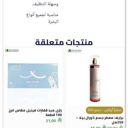
وسهلة التنظيف.
مناسبة لجميع أنواع
البشرة
منتجات متعلقة
حصرياً أونلاين - خصم 50%
رازي ميد قفازات فينيل مقاس لارج
100 قطعة
برايف معطر جسم كورال بيلا –
21,00
250مل
15,00
30,00