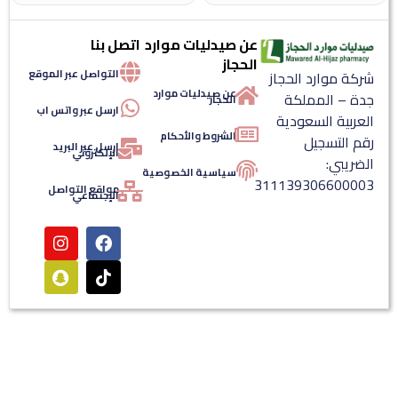
عن صيدليات موارد
اتصل بنا
الحجاز
التواصل عبر الموقع
ة موارد الحجاز
عن صيدليات موارد
ة – المملكة
الحجاز
ارسل عبر واتس اب
ربية السعودية
الشروط والأحكام
 التسجيل
ارسل عبر البريد
الإلكتروني
ريبي:
سياسية الخصوصية
3111393066000
مواقع التواصل
الإجتماعي