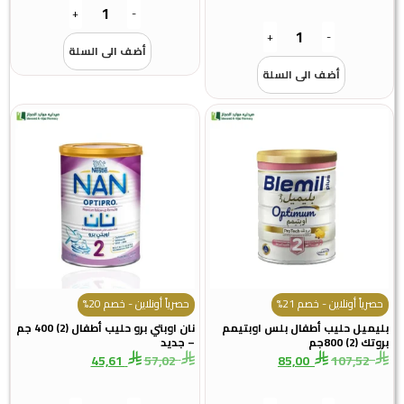
+
-
+
-
أضف الى السلة
أضف الى السلة
ً أونلاين - خصم 21%
حصرياً أونلاين - خصم 20%
يل حليب أطفال بلس اوبتيمم
نان اوبتي برو حليب أطفال (2) 400 جم
80جم
– جديد
45,61
57,02
85,00
107,5