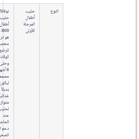
النوع
حليب
نوفالاك
أطفال
حليب
المرحلة
أطفال (1)
الأولى
800 جم
هو تركيبة
مخصصة
للرضع منذ
الولادة
وحتى عمر
6 أشهر،
مصمم
ليكون
بديلاً
غذائياً
متوازناً
لحليب الأم
عند
الحاجة مع
دعم النمو
الصحي.