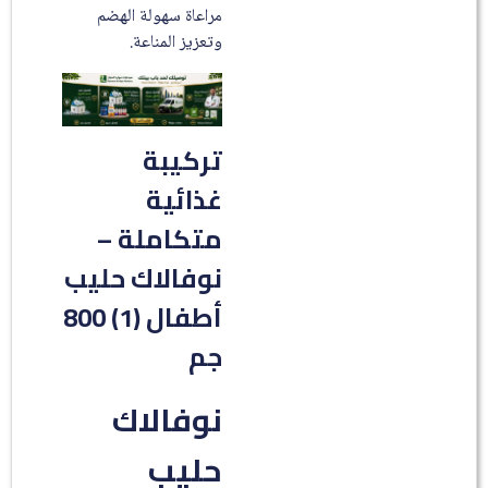
مراعاة سهولة الهضم
وتعزيز المناعة.
تركيبة
غذائية
متكاملة –
نوفالاك حليب
أطفال (1) 800
جم
نوفالاك
حليب