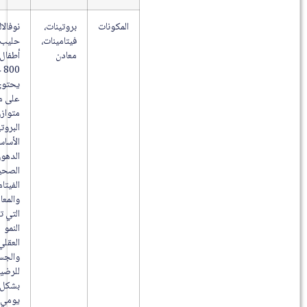
المكونات
بروتينات،
نوفالاك
فيتامينات،
حليب
معادن
أطفال (1)
800 جم
يحتوي
على مزيج
متوازن من
البروتينات
الأساسية،
الدهون
الصحية،
الفيتامينات
والمعادن
التي تدعم
النمو
العقلي
والجسدي
للرضيع
بشكل
يومي.