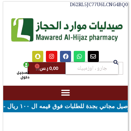
D62RL5JC77U6LCNG
0
0,00
ر.س
تسجيل
دخول
 شحن مجاني لقيمه اكثر من ٢٩٩ ريال