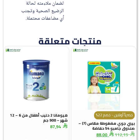
لضمان ملاءمته لحالة
الرضيع الصحية وتجنب
أي مضاعفات محتملة.
منتجات متعلقة
ً أونلاين - خصم 22%
هيومانا 2 حليب أطفال من 6 – 12
شهر – 900 جم
بيبي جوي مضغوطة مقاس (7) –
87,94
امبو 54 حفاضة
88,00
112,1