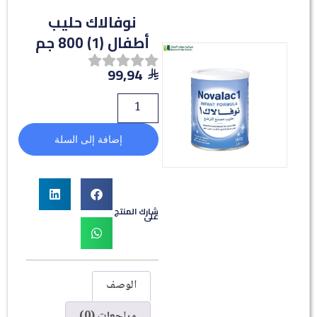
نوفالاك حليب
أطفال (1) 800 جم
99,94
إضافة إلى السلة
شارك المنتج
على
الوصف
مراجعات (0)