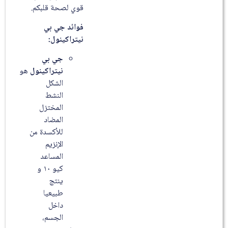
قوي لصحة قلبكم.
فوائد جي بي
نيتراكينول:
جي بي
نيتراكينول
هو
الشكل
النشط
المختزل
المضاد
للأكسدة من
الإنزيم
المساعد
كيو ۱۰ و
ينتج
طبيعيا
داخل
الجسم،