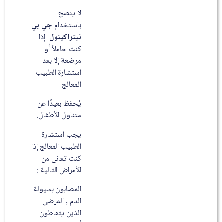
لا ينصح
باستخدام
جي بي
نيتراكينول
إذا
كنت حاملاً أو
مرضعة إلا بعد
استشارة الطبيب
المعالج
يُحفظ بعيدًا عن
متناول الأطفال.
يجب استشارة
الطبيب المعالج إذا
كنت تعانى من
الأمراض التالية :
المصابون بسيولة
الدم , المرضى
الذين يتعاطون