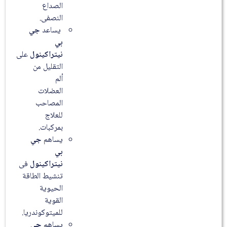
الصداع
النصفى.
يساعد
جي
بي
نيتراكينول
على
التقليل من
ألم
العضلات
المصاحب
للعلاج
بمركبات.
يساهم
جي
بي
نيتراكينول
فى
تنشيط الطاقة
الحيوية
القوية
للميتوكوندريا.
يساهم
جي