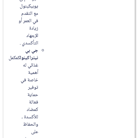
يوبيكينول
مع التقدم
في العمر أو
زيادة
الإجهاد
التأكسدي .
جي بي
نيتراكينول
كمكمل
غذائي له
أهمية
خاصة في
توفير
حماية
فعالة
كمضاد
للأكسدة ،
والحفاظ
على