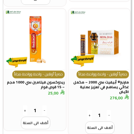
حصرياً أونلاين - واحدة وواحدة مجاناً
حصرياً أونلاين - واحدة وواحدة مجاناً
مارنيز® أبيفيت سي 2000 – مكمل
ريدوكسون فيتامين سي 1000 مجم
غذائي يساهم في تعزيز عملية
– 15 قرص فوار
الأيض
25,00
276,00
+
-
+
-
أضف الى السلة
أضف الى السلة