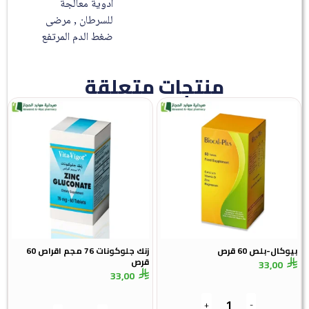
أدوية معالجة
للسرطان , مرضى
ضغط الدم المرتفع
منتجات متعلقة
بيوكال-بلص 60 قرص
زنك جلوكونات 76 مجم اقراص 60
قرص
33,00
33,00
+
-