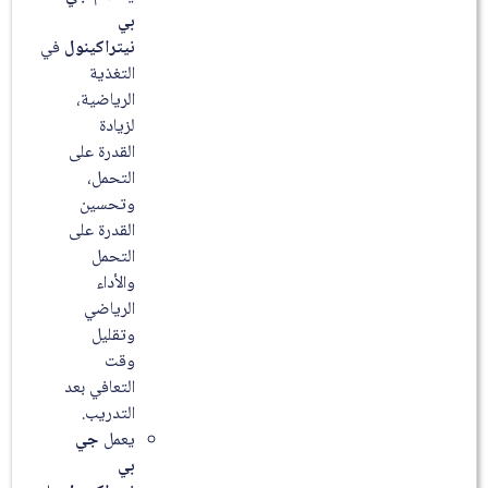
بي
نيتراكينول
في
التغذية
الرياضية،
لزيادة
القدرة على
التحمل،
وتحسين
القدرة على
التحمل
والأداء
الرياضي
وتقليل
وقت
التعافي بعد
التدريب.
يعمل
جي
بي