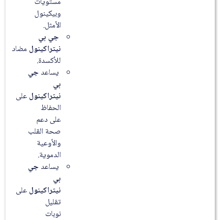
مستويات
وبيكينول
الأمثل.
جي بي
نيتراكينول
مضاد
للأكسدة.
يساعد
جي
بي
نيتراكينول
على
الحفاظ
على دعم
صحة القلب
والأوعية
الدموية.
يساعد
جي
بي
نيتراكينول
على
تقليل
نوبات