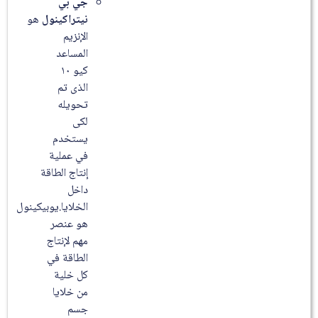
جي بي
نيتراكينول
هو
الإنزيم
المساعد
كيو ۱۰
الذى تم
تحويله
لكى
يستخدم
في عملية
إنتاج الطاقة
داخل
الخلايا.يوبيكينول
هو عنصر
مهم لإنتاج
الطاقة في
كل خلية
من خلايا
جسم