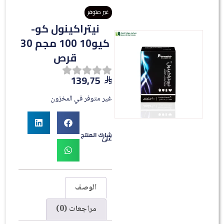
غير متوفر
نيتراكينول كو-
كيو10 100 مجم 30
قرص
139,75
غير متوفر في المخزون
شارك المنتج
على
الوصف
مراجعات (0)