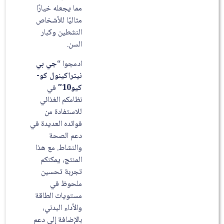
مما يجعله خيارًا
مثاليًا للأشخاص
النشطين وكبار
السن.
ادمجوا “
جي بي
نيتراكينول كو-
كيو10″
في
نظامكم الغذائي
للاستفادة من
فوائده العديدة في
دعم الصحة
والنشاط. مع هذا
المنتج، يمكنكم
تجربة تحسين
ملحوظ في
مستويات الطاقة
والأداء البدني،
بالإضافة إلى دعم