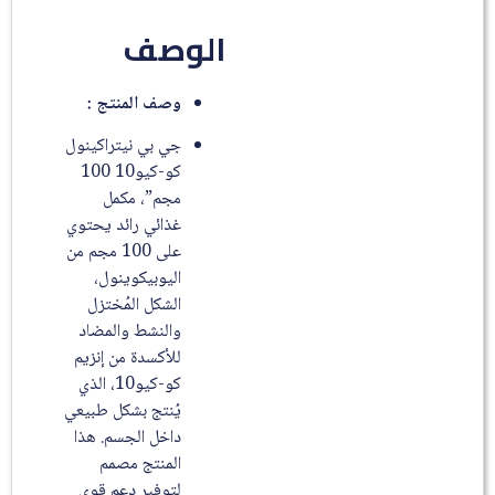
الوصف
وصف المنتج :
جي بي نيتراكينول
كو-كيو10 100
مجم”، مكمل
غذائي رائد يحتوي
على 100 مجم من
اليوبيكوينول،
الشكل المُختزل
والنشط والمضاد
للأكسدة من إنزيم
كو-كيو10، الذي
يُنتج بشكل طبيعي
داخل الجسم. هذا
المنتج مصمم
لتوفير دعم قوي