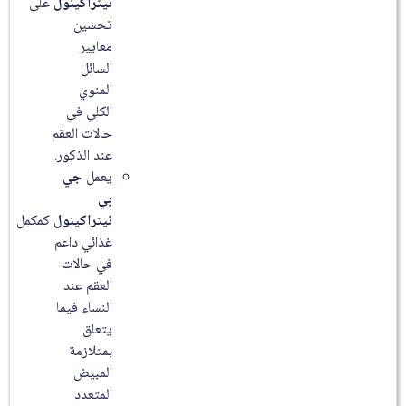
نيتراكينول
على
تحسين
معايير
السائل
المنوي
الكلي في
حالات العقم
عند الذكور.
يعمل
جي
بي
نيتراكينول
كمكمل
غذائي داعم
في حالات
العقم عند
النساء فيما
يتعلق
بمتلازمة
المبيض
المتعدد