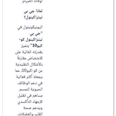
اوقات الصيام.
لماذا جي بي
نيتراكينول؟
اليوبيكوينول في
“
جي بي
نيتراكينول كو-
كيو10
” يتميز
بقدرته العالية على
الامتصاص مقارنةً
بالأشكال التقليدية
من كو-كيو10، مما
يجعله أكثر فعالية
في دعم الوظائف
الحيوية للجسم.
يساهم في تقليل
الإجهاد التأكسدي
ويدعم صحة
القلب والعضلات،