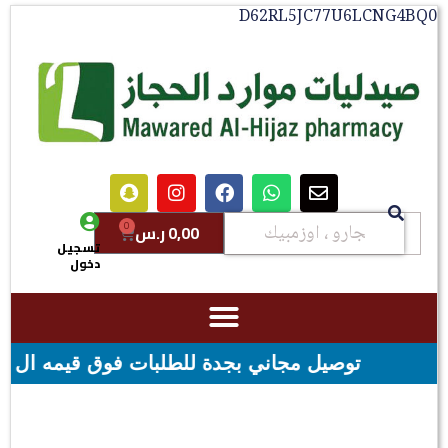
D62RL5JC77U6LCNG4BQ0
0
0,00
ر.س
تسجيل
دخول
 مجاني بجدة للطلبات فوق قيمه ال ١٠٠ ريال - شحن مجاني لقيمه اكثر من ٢٩٩ ريال