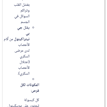
بفشل القلب
وتراكم
السوائل في
الجسم
يقلل
جي
بي
نيتراكينول
من آلام
الأعصاب
لدى مرضى
السكري
(اعتلال
الأعصاب
السكري).
المكونات لكل
قرص
:
كل كبسولة
تحتوى على يوبيكينول