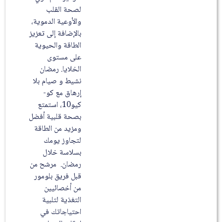
لصحة القلب
والأوعية الدموية،
بالإضافة إلى تعزيز
الطاقة والحيوية
على مستوى
الخلايا. رمضان
نشيط و صيام بلا
إرهاق مع كو-
كيو10، استمتع
بصحة قلبية أفضل
ومزيد من الطاقة
لتجاوز يومك
بسلاسة خلال
رمضان. مرشح من
قبل فريق بلومور
من أخصائيين
التغذية لتلبية
احتياجاتك في