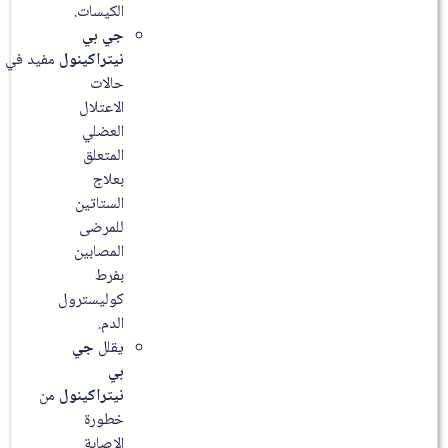
الكيسات.
جي بي
نيتراكينول
مفيد في
حالات
الاعتلال
العضلي
المتعلق
بعلاج
الستاتين
للمرضى
المصابين
بفرط
كوليسترول
الدم.
يقلل
جي
بي
نيتراكينول
من
خطورة
الاصابة