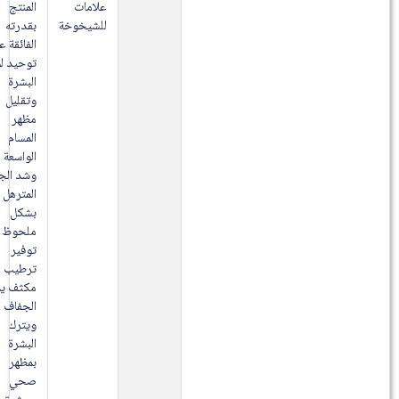
علامات
المنتج
للشيخوخة
بقدرته
الفائقة على
توحيد لون
البشرة
وتقليل
مظهر
المسام
الواسعة
وشد الجلد
المترهل
بشكل
ملحوظ مع
توفير
ترطيب
مكثف يمنع
الجفاف
ويترك
البشرة
بمظهر
صحي