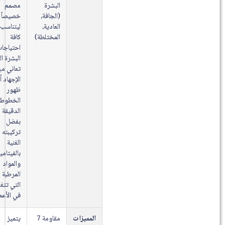
البشرة
مصمم
(الجافة،
خصيصاً
العادية،
ليتناسب مع
المختلطة)
كافة
احتياجات
البشرة التي
تعاني من
الإجهاد أو
ظهور
الخطوط
الدقيقة
بفضل
تركيبته
الغنية
بالفيتامينات
والمواد
المرطبة
التي تتغلغل
في الأعماق.
المميزات
مقاومة 7
يتميز