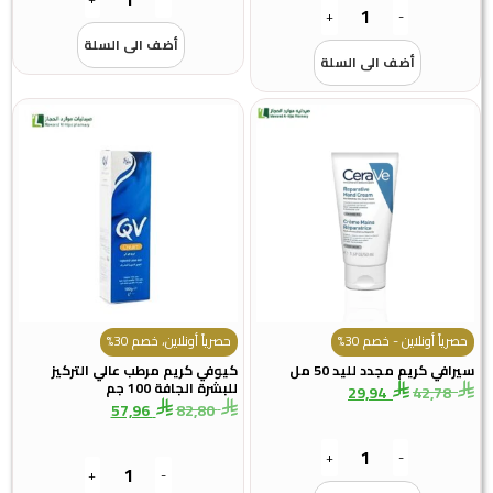
+
-
أضف الى السلة
أضف الى السلة
رياً أونلاين - خصم 30%
حصرياً أونلاين، خصم 30%
افي كريم مجدد لليد 50 مل
كيوفي كريم مرطب عالي التركيز
للبشرة الجافة 100 جم
29,94
42,78
57,96
82,80
+
-
+
-