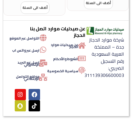
أضف الى السلة
أضف الى السلة
عن صيدليات موارد
اتصل بنا
الحجاز
التواصل عبر الموقع
ركة موارد الحجاز
عن صيدليات موارد
دة – المملكة
الحجاز
ارسل عبر واتس اب
لعربية السعودية
الشروط والأحكام
قم التسجيل
ارسل عبر البريد
الإلكتروني
لضريبي:
سياسية الخصوصية
31113930660000
مواقع التواصل
الإجتماعي