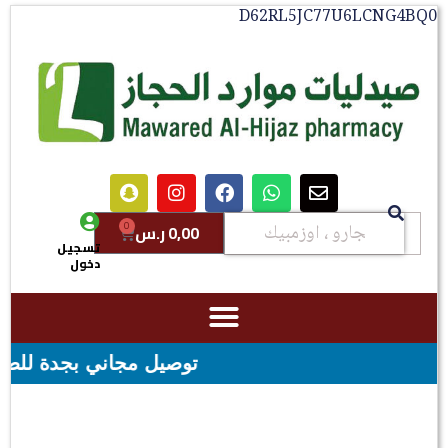
D62RL5JC77U6LCNG4
0
0,00
ر.س
تسجيل
دخول
توصيل مجاني بجدة للطلبات فوق قيمه ال ١٠٠ ريال - شحن مجاني لقيمه ا