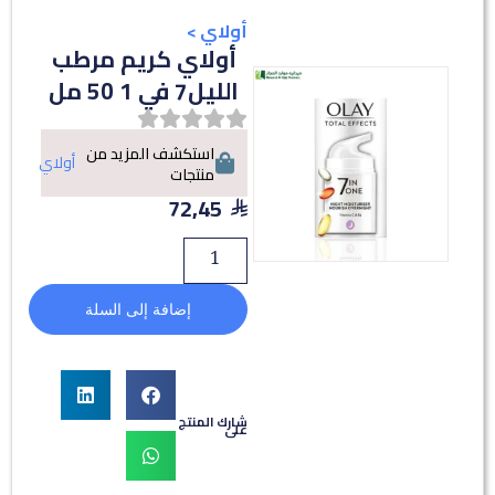
أولاي
>
أولاي كريم مرطب
الليل7 في 1 50 مل
استكشف المزيد من
أولاي
منتجات
72,45
إضافة إلى السلة
شارك المنتج
على