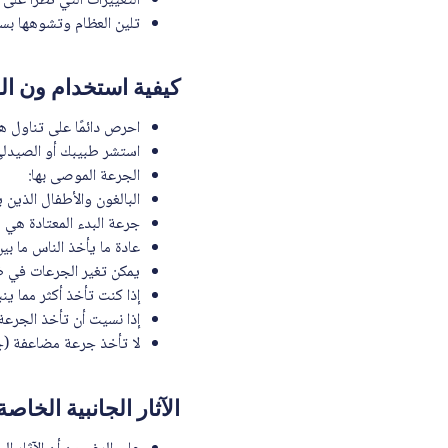
التغييرات التي تطرأ على
تلين العظام وتشوهها بسب
كيفية استخدام ون الفا 0.25 ميكرو 
احرص دائمًا على تناول هذ
استشر طبيبك أو الصيدلي إ
الجرعة الموصى بها:
البالغون والأطفال الذين يزيد
جرعة البدء المعتادة هي 1 ميكروجرام كل يوم.
عادة ما يأخذ الناس ما بين 1 و 3 ميكروغرام كل ي
يمكن تغير الجرعات في ظر
إذا كنت تأخذ أكثر مما ي
إذا نسيت أن تأخذ الجرعة،
لا تأخذ جرعة مضاعفة (
الآثار الجانبية الخاصة ب ون الف