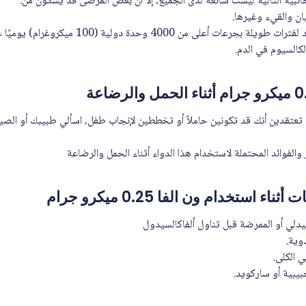
لجانبية التالية ليست شائعة لدى الجميع، إلا أن بعض المرضى قد يشكون من:
ن والقيء وغيرها.
قد يكون تناول فيتامين د لفترات طويلة بجرعات أعلى من 000
لكالسيوم في الدم.
، تعتقدين أنك قد تكونين حاملاً أو تخططين لإنجاب طفل، اسألي طبيبك أو ال
لفوائد المحتملة لاستخدام هذا الدواء أثناء الحمل والرضاعة
 استخدام ون الفا 0.25 ميكرو جرام
دلي أو الممرضة قبل تناول ألفاكالسيدول
دوية.
 الكلى.
بيبية أو ساركويد.