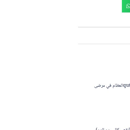
ألفاكالسيدول هو نظير فيتامين د يستخدم لعلاج نقص كالسيوم الدم وفرط نشاط جارات الدرق الثانوي ,qutالعظام في مرضى