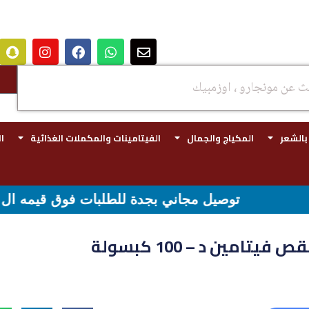
 بالشعر
المكياج والجمال
الفيتامينات والمكملات الغذائية
ا
 بجدة للطلبات فوق قيمه ال ١٠٠ ريال - شحن مجاني لقيمه اكثر من ٢٩٩ ريال