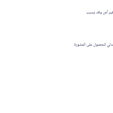
4 وحدة دولية (100 ميكروغرام) يوميًا غير آمن وقد يسبب
صيدلي للحصول على المشورة