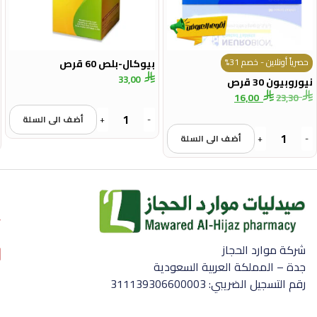
حصرياً أونلاين - خصم 31%
بيوكال-بلص 60 قرص
33,00
نيوروبيون 30 قرص
16,00
23,30
-
+
أضف الى السلة
-
+
أضف الى السلة
شركة موارد الحجاز
جدة – المملكة العربية السعودية
رقم التسجيل الضريبي: 311139306600003