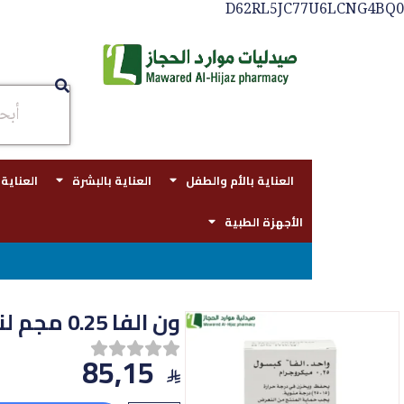
D62RL5JC77U6LCNG4BQ0
العناية بالأم والطفل
العناية بالبشرة
العناية
الأجهزة الطبية
توصيل مجاني
ون الفا 0.25 مجم لنقص فيتامين د – 100 كبسولة
85,15