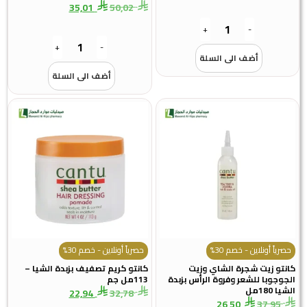
35,01
50,02
+
-
+
-
أضف الى السلة
أضف الى السلة
حصرياً أونلاين - خصم 30%
حصرياً أونلاين - خصم 30%
كانتو زيت شجرة الشاي وزيت
كانتو كريم تصفيف بزبدة الشيا –
الجوجوبا للشعر وفروة الرأس بزبدة
113مل جم
الشيا 180مل
22,94
32,78
26,50
37,95