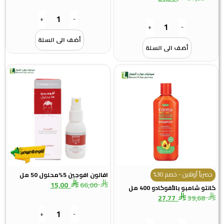
+
-
+
-
أضف الى السلة
أضف الى السلة
حصرياً أونلاين - خصم 30%
افالون افوجين 5%محلول 50 مل
15,00
66,00
كانتو شامبو بالأفوكادو 400 مل
27,77
39,68
+
-