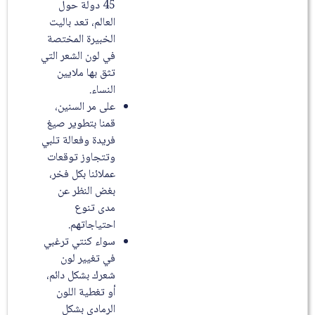
45 دولة حول
العالم، تعد باليت
الخبيرة المختصة
في لون الشعر التي
تثق بها ملايين
النساء.
على مر السنين،
قمنا بتطوير صيغ
فريدة وفعالة تلبي
وتتجاوز توقعات
عملائنا بكل فخر،
بغض النظر عن
مدى تنوع
احتياجاتهم.
سواء كنتي ترغبي
في تغيير لون
شعرك بشكل دائم،
أو تغطية اللون
الرمادي بشكل