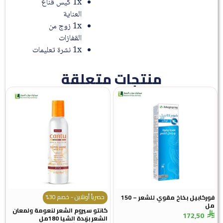
1x كيس قناع
العناية
1x زوج من
القفازات
1x نشرة تعليمات
منتجات متعلقة
حصرياً أونلاين - خصم 30%
فوركابيل بخاخ مقوي للشعر – 150
مل
كانتو سيروم الشعر لنعومة ولمعان
172,50
الشعر بزبدة الشيا 180مل