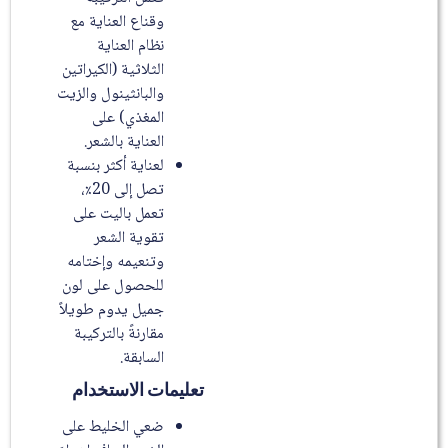
وقناع العناية مع
نظام العناية
الثلاثية (الكيراتين
والبانثينول والزيت
المغذي) على
العناية بالشعر.
لعناية أكثر بنسبة
تصل إلى 20٪،
تعمل باليت على
تقوية الشعر
وتنعيمه وإختامه
للحصول على لون
جميل يدوم طويلاً
مقارنةً بالتركيبة
السابقة.
تعليمات الاستخدام
ضعي الخليط على