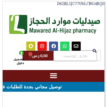
D62RL5JC77U6LCNG4BQ0
0
0,00
ر.س
تسجيل
دخول
توصيل مجاني بجدة للطلبات فوق قيمه ال ١٠٠ ريال - شحن مجاني لقيمه اكثر من ٩٩