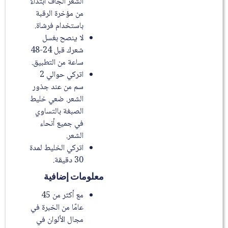
الشعر الجاف ابتداءً
من مؤخرة الرقبة
باستخدام فرشاة.
لا ينصح بغسل
شعرك قبل 24-48
ساعة من التطبيق.
اتركي حوالي 2
سم من عند جذور
الشعر. ضعي خليط
الصبغة بالتساوي
في جميع أنحاء
الشعر.
اتركي الخليط لمدة
30 دقيقة.
معلومات إضافية
مع أكثر من 45
عامًا من الخبرة في
مجال الألوان في