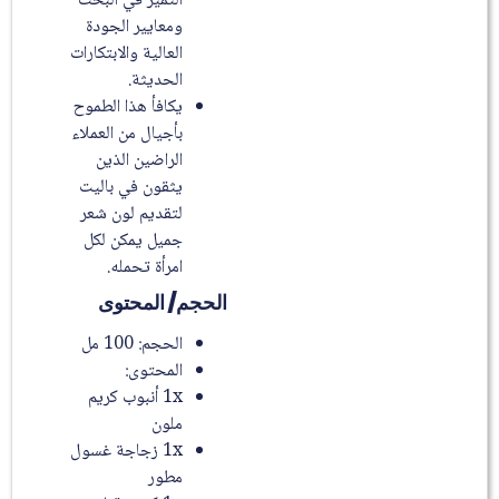
التميز في البحث
ومعايير الجودة
العالية والابتكارات
الحديثة.
يكافأ هذا الطموح
بأجيال من العملاء
الراضين الذين
يثقون في باليت
لتقديم لون شعر
جميل يمكن لكل
امرأة تحمله.
الحجم/ المحتوى
الحجم: 100 مل
المحتوى:
1x أنبوب كريم
ملون
1x زجاجة غسول
مطور