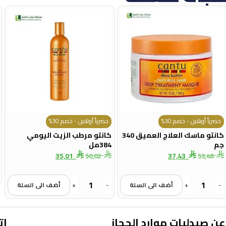
حصرياً أونلاين - خصم 30%
حصرياً أونلاين - خصم 30%
كانتو ماسك العلاج العميق 340
كانتو مرطب الزيت اليومي
جم
384مل
35,01
37,43
50,02
53,48
-
+
أضف الى السلة
-
+
أضف الى السلة
عن صيدليات موارد الحجاز
ات