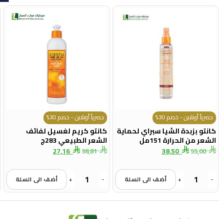
حصرياً أونلاين - خصم 30%
حصرياً أونلاين - خصم 30%
كانتو بزبدة الشيا سبراي لحماية
كانتو كريم لغسيل لفائف
الشعر من الحرارة 151مل
الشعر الطبيعي 283ج
27,16
38,50
38,81
55,00
-
+
أضف الى السلة
-
+
أضف الى السلة