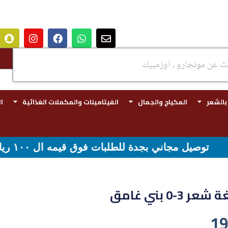
 بالشعر
المكياج والجمال
الفيتامينات والمكملات الغذائية
ا
بجدة للطلبات فوق قيمه ال ١٠٠ ريال - شحن مجاني لقيمه اكثر من ٢٩٩ ريال
-0 بني غامق
19