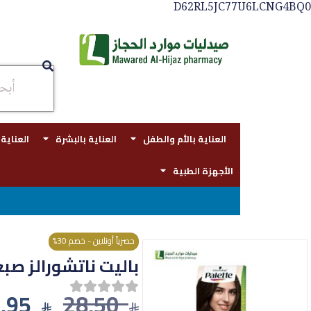
D62RL5JC77U6LCNG4BQ0
العناية بالأم والطفل
العناية بالبشرة
العناية
الأجهزة الطبية
توصيل مجاني 
حصرياً أونلاين - خصم 30%
باليت ناتشورالز صبغة شعر 3
,95
28,50