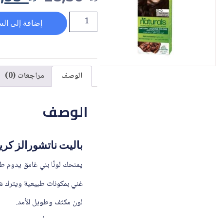
إضافة إلى الس
الوصف
مراجعات (0)
الوصف
باليت ناتشورالز كريم 3-0 بني غا
يمنحك لونًا بني غامق يدوم طو
غني بمكونات طبيعية ويترك شعرك
لون مكثف وطويل الأمد.