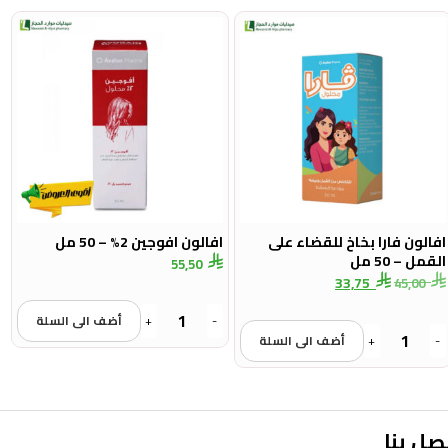
افالون فارا بخاخ للقضاء على
افالون افوجين 2% – 50 مل
القمل – 50 مل
55,50
33,75
45,00
-
+
أضف الى السلة
-
+
أضف الى السلة
صل بنا