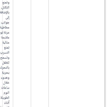
وتمنع
التكتل،
بالإضافة
إلى
جوانب
مطاطية
مرنة توفر
ملاءمة
مثالية
تمنع
التسرب
وتسمح
للطفل
بالتحرك
بحرية
وهدوء
خلال
ساعات
النوم
الطويلة أو
أثناء