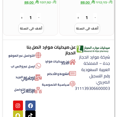
88,00
137,92
88,00
112,15
+
-
+
-
أضف الى السلة
أضف الى السلة
عن صيدليات موارد
اتصل بنا
الحجاز
التواصل عبر الموقع
ركة موارد الحجاز
عن صيدليات موارد
دة – المملكة
الحجاز
ارسل عبر واتس اب
لعربية السعودية
الشروط والأحكام
قم التسجيل
ارسل عبر البريد
الإلكتروني
لضريبي:
سياسية الخصوصية
31113930660000
مواقع التواصل
الإجتماعي