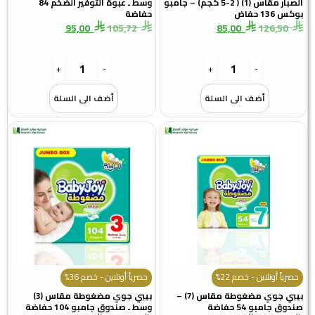
الصبار مقاس (1) ( 2-5 كجم) – جامبو
وسط ـ عبوة التوفير الضخم 84
136 حفاض
حفاضة
95,00
105,72
85,00
126,50
+
-
+
-
أضف الى السلة
أضف الى السلة
رياً أونلاين - خصم 22%
حصرياً أونلاين - خصم 36%
بيبي جوي مضغوطة مقاس (7) –
بيبي جوي مضغوطة مقاس (3)
ق جامبو 54 حفاضة
وسط ـ صندوق جامبو 104 حفاضة