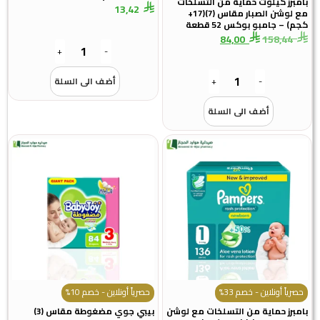
برز كيلوت حماية من التسلخات
13,42
مع لوشن الصبار مقاس (7)(17+
) – جامبو بوكس 52 قطعة
84,00
158,44
+
-
-
+
أضف الى السلة
أضف الى السلة
رياً أونلاين - خصم 33%
حصرياً أونلاين - خصم 10%
برز حماية من التسلخات مع لوشن
بيبي جوي مضغوطة مقاس (3)