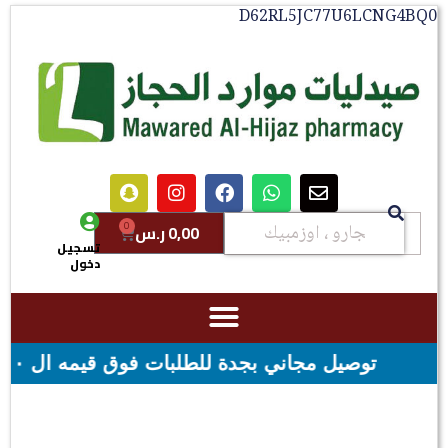
D62RL5JC77U6LCNG4B
0
0,00
ر.س
تسجيل
دخول
بات فوق قيمه ال ١٠٠ ريال - شحن مجاني لقيمه اكثر من ٢٩٩ ريال