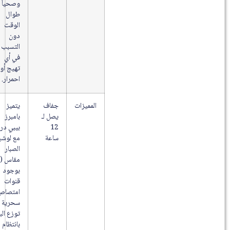
وصحياً
طوال
الوقت
دون
التسبب
في أي
تهيج أو
احمرار.
المميزات
جفاف
يتميز
يصل لـ
بامبرز
12
بيبي دراي
ساعة
مع لوشن
الصبار
مقاس (1)
بوجود
قنوات
امتصاص
سحرية
توزع البلل
بانتظام