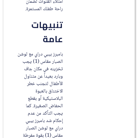
امتلاء القنوات لضمان
راحة طفلك المستمرة.
تنبيهات
عامة
بامبرز بيبي دراي مع لوشن
الصبار مقاس (1) يجب
تخزينه في مكان جاف
وبارد بعيداً عن متناول
الأطفال لتجنب خطر
الاختناق بالعبوة
البلاستيكية أو بقطع
الحفاض الصغيرة. كما
يجب التأكد من عدم
إحكام شد بامبرز بيبي
دراي مع لوشن الصبار
مقاس (1) بقوة مفرطة