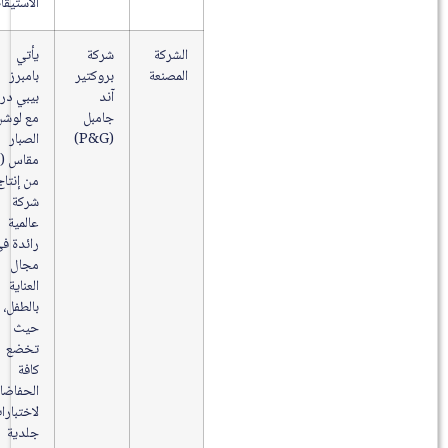
الاستيقاظ.
الشركة
شركة
يأتي
المصنعة
بروكتير
بامبرز
آند
بيبي دراي
جامبل
مع لوشن
(P&G)
الصبار
مقاس (1)
من إنتاج
شركة
عالمية
رائدة في
مجال
العناية
بالطفل،
حيث
تخضع
كافة
الحفاضات
لاختبارات
جلدية