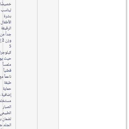
خصيصًا
ليناسب
بشرة
الأطفال
الرقيقة
جداً من
وزن 2 إلى
5
كيلوجرام،
حيث يوفر
ملمساً
قطنياً
ناعماً مع
طبقة
حماية
إضافية من
مستخلص
الصبار
الطبيعي
لضمان بقاء
الجلد جافاً