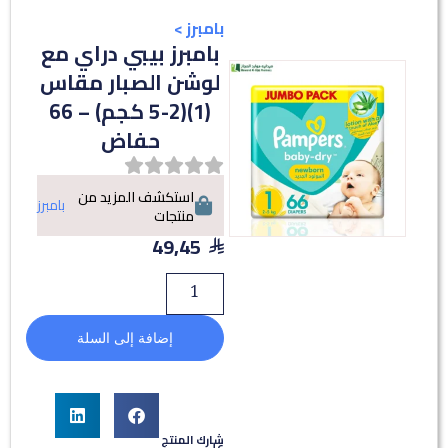
بامبرز
>
بامبرز بيبي دراي مع
لوشن الصبار مقاس
(1)(2-5 كجم) – 66
حفاض
استكشف المزيد من
بامبرز
منتجات
49,45
إضافة إلى السلة
شارك المنتج
على