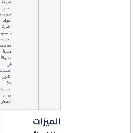
صارمة
لضمان
خلوها من
المواد
الضارة
والمسببة
للحساسية،
مما يجعله
منتجاً
موثوقاً
في
الصيدليات
الكبرى
مثل
صيدلية
موارد
الحجاز.
الميزات