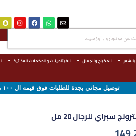
 بالشعر
المكياج والجمال
الفيتامينات والمكملات الغذائية
ا
ل ١٠٠ ريال - شحن مجاني لقيمه اكثر من ٢٩٩ ريال
نج سبراي للرجال 20 مل
149,