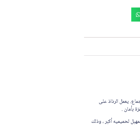
ماع. يعمل الرذاذ على
ة بأمان .
لة داخل المهبل لحميميه أكبر ، وذلك