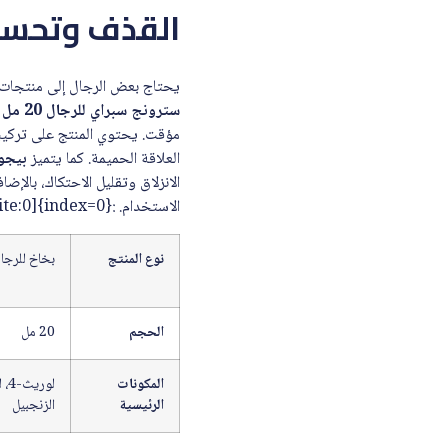
القذف وتحسين
يحتاج بعض الرجال إلى منتجات 
سترونج سبراي للرجال 20 مل
م
مؤقت. يحتوي المنتج على تركيبة
العلاقة الحميمة. كما يتميز
بيجور
الانزلاق وتقليل الاحتكاك، با
الاستخدام. :contentReference[oaicite:0]{index=0}
نوع المنتج
بخاخ للرجا
الحجم
20 مل
المكونات
الرئيسية
الزنجبيل