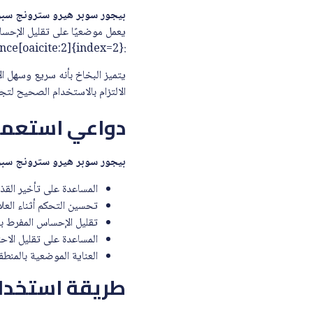
بيجور سوبر هيرو سترونج سبراي ل
يعمل موضعيًا على تقليل الإحسا
:contentReference[oaicite:2]{index=2}
يتميز البخاخ بأنه سريع وسهل 
الالتزام بالاستخدام الصحيح ل
دواعي استعمال 
بيجور سوبر هيرو سترونج سبراي ل
المساعدة على تأخير القذف
تحسين التحكم أثناء العلا
تقليل الإحساس المفرط 
المساعدة على تقليل الاحتك
العناية الموضعية بالمنط
طريقة استخدام ب