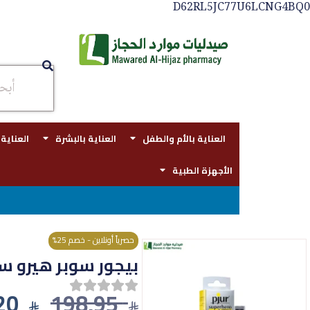
D62RL5JC77U6LCNG4BQ0
العناية بالأم والطفل
العناية بالبشرة
العناية
الأجهزة الطبية
توصيل مجاني بجدة للطلبات فوق قيمه ا
حصرياً أونلاين - خصم 25%
بيجور سوبر هيرو سترو
20
198,95