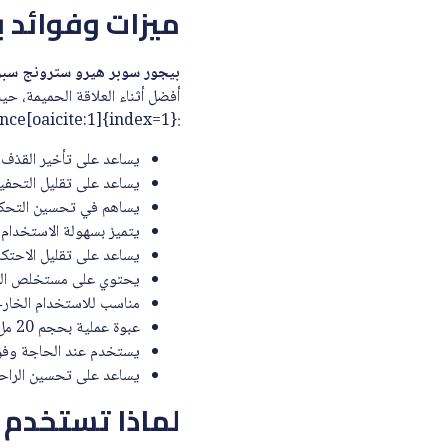
ميزات وفوائد بي
بيجور سوبر هيرو سترونج سبراي ل
أفضل أثناء العلاقة الحميمة، ح
:contentReference[oaicite:1]{index=1}
يساعد على تأخير القذف ا
يساعد على تقليل التحفيز
يساهم في تحسين التحكم أ
يتميز بسهولة الاستخدام
يساعد على تقليل الاحتكا
يحتوي على مستخلص الزن
مناسب للاستخدام الخار
عبوة عملية بحجم 20 مل.
يستخدم عند الحاجة وفق 
يساعد على تحسين الراحة و
لماذا تستخدم بي