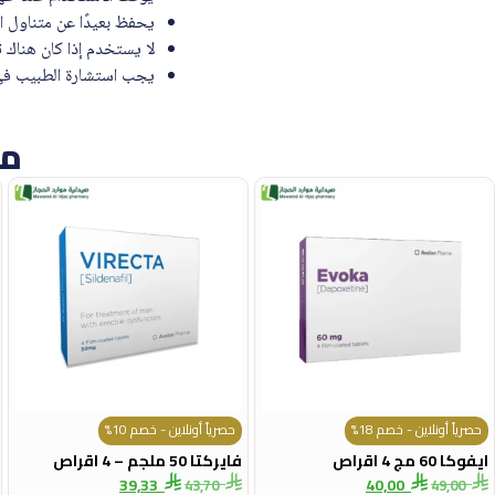
يحفظ بعيدًا عن متناول ا
لا يستخدم إذا كان هناك
يجب استشارة الطبيب في
من
حصرياً أونلاين - خصم 18%
حصرياً أونلاين - خصم 10%
ايفوكا 60 مج 4 اقراص
فايركتا 50 ملجم – 4 اقراص
39,33
40,00
43,70
49,00