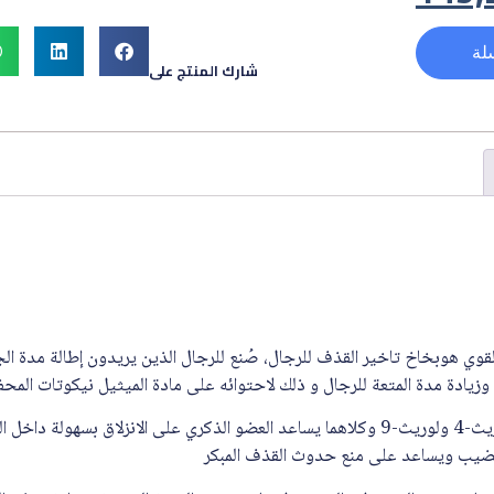
لة
شارك المنتج على
وي هوبخاخ تاخير القذف للرجال، صُنع للرجال الذين يريدون إطالة مدة الج
زيادة مدة المتعة للرجال و ذلك لاحتوائه على مادة الميثيل نيكوتات المحفز
يحتوي منتجنا على لوريث-4 ولوريث-9 وكلاهما يساعد العضو الذكري على الانزلاق بسهو
لقضيب ويساعد على منع حدوث القذف المبكر