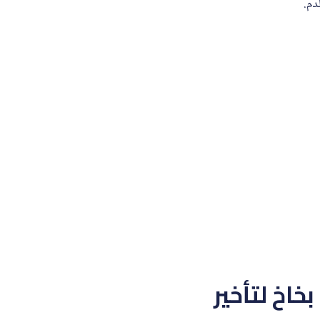
دم.
ترونج سبراي للرجال 20 مل | بخاخ لتأخير