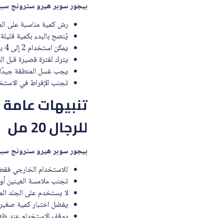
بيجور سوبر هيرو سترونج سبراي ل
رش كمية مناسبة على الم
يُنصح بالبدء بكمية قليلة 
يمكن استخدام 2 إلى 4 بخات في الاستخدام الواحد حسب تعليمات المنتج. :contentReference[oaicite:3]{index=3}
يترك لفترة قصيرة قبل ال
يجب غسل المنطقة جيدًا بع
تجنب الإفراط في الاستخد
تنبيهات عامة 
للرجال 20 مل
بيجور سوبر هيرو سترونج سبراي ل
للاستخدام الخارجي فقط
تجنب ملامسة العينين أو 
لا يستخدم على الجلد الم
يفضل اختبار كمية صغيرة
يوقف الاستخدام عند ظهو