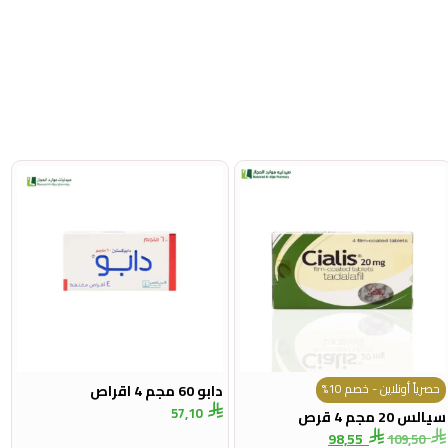
حصرياً أونلاين - خصم 10%
دابو 60 مجم 4 اقراص
57,10
سيالس 20 مجم 4 قرص
98,55
109,50