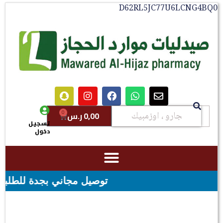
D62RL5JC77U6LCNG4B
0
0,00
ر.س
تسجيل
دخول
توصيل مجاني بجدة للطلبات فوق قيمه ال ١٠٠ ريال - شحن مجاني لقيمه اك