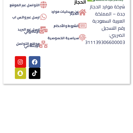
الحجاز
التواصل عبر الموقع
شركة موارد الحجاز
عن صيدليات موارد
جدة – المملكة
الحجاز
ارسل عبر واتس اب
العربية السعودية
الشروط والأحكام
رقم التسجيل
ارسل عبر البريد
الإلكتروني
الضريبي:
سياسية الخصوصية
311139306600003
مواقع التواصل
الإجتماعي