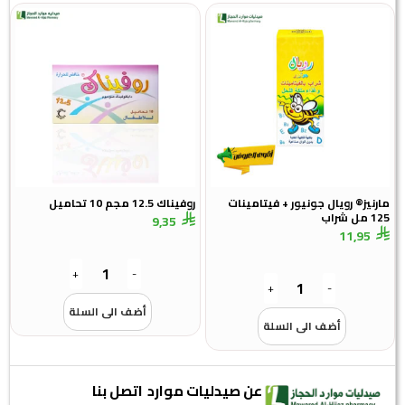
ارنيز® رويال جونيور + فيتامينات
روفيناك 12.5 مجم 10 تحاميل
 مل شراب
9,35
11,95
+
-
+
-
أضف الى السلة
أضف الى السلة
عن صيدليات موارد
اتصل بنا