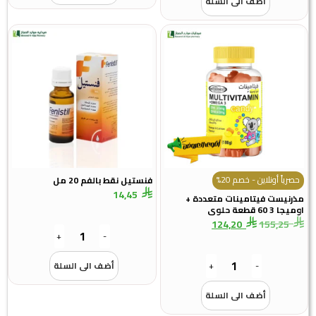
أضف الى السلة
حصرياً أونلاين - خصم 20%
فنستيل نقط بالفم 20 مل
14,45
ذرنيست فيتامينات متعددة +
يجا 3 60 قطعة حلوى
124,20
155,25
+
-
-
+
أضف الى السلة
أضف الى السلة