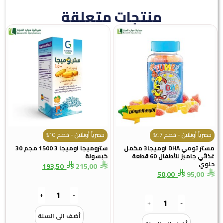
منتجات متعلقة
حصرياً أونلاين - خصم 47%
حصرياً أونلاين - خصم 10%
مستر تومي DHA اوميجا3 مكمل
ستروميجا اوميجا 3 1500 مجم 30
غذائي جاميز للأطفال 60 قطعة
كبسولة
لوي
193,50
215,00
50,00
95,00
+
-
+
-
أضف الى السلة