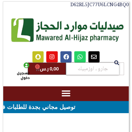
D62RL5JC77U6LCNG4BQ0
0
0,00
ر.س
تسجيل
دخول
توصيل مجاني بجدة للطلبات فوق قيمه ال ١٠٠ ريال - شحن مجاني لقيمه اكثر 