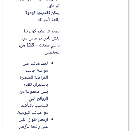
تو ماين
يمكن تقديمها كهدية
رائعة لأحبائك
مميزات عطر كولونيا
بنش ناين تو ماين من
دايلي سينت – 125 مل،
للجنسين
لمساعدتك على
مواكبة حالتك
المزاجية المتغيرة
باستمرار، تقدم
بنش مجموعة من
الروائح التي
تتناسب بالتأكيد
مع حياتك اليومية.
ارقص طوال الليل
على رائحة الأزهار