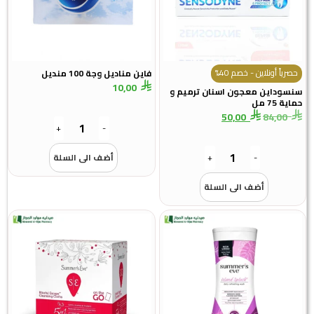
حصرياً أونلاين - خصم 40%
فاين مناديل وجة 100 منديل
10,00
سنسوداين معجون اسنان ترميم و
حماية 75 مل
50,00
84,00
+
-
-
+
أضف الى السلة
أضف الى السلة