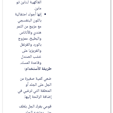
الفاكهية لـناين تو
ماين.
إنها أجواء احتفالية
باللون البنفسجي
مع مزيج من التمر
هندي والأناناس
والبطيخ، ممزوج
بالورد والقرنفل
والفريزيا على
خشب الصندل
وقاعدة المسك.
طريقة الأستخدام:
ضعي كمية صغيرة من
الجل على الجلد أو
المنطقة التي ترغبي في
إضافة الرائحة إليها.
قومي بفرك الجل بلطف
حتى يمتصه الجلد.