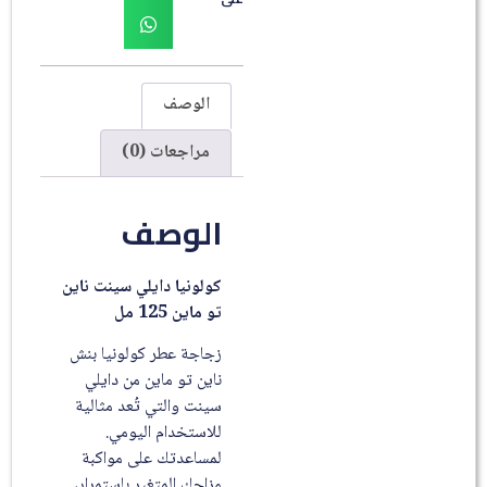
الوصف
مراجعات (0)
الوصف
كولونيا دايلي سينت ناين
تو ماين 125 مل
زجاجة عطر كولونيا بنش
ناين تو ماين من دايلي
سينت والتي تُعد مثالية
للاستخدام اليومي.
لمساعدتك على مواكبة
مزاجك المتغير باستمرار،