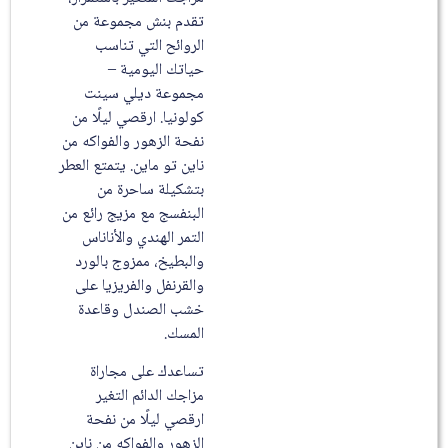
تقدم بنش مجموعة من
الروائح التي تناسب
حياتك اليومية –
مجموعة ديلي سينت
كولونيا. ارقصي ليلًا من
نفحة الزهور والفواكه من
ناين تو ماين. يتمتع العطر
بتشكيلة ساحرة من
البنفسج مع مزيج رائع من
التمر الهندي والأناناس
والبطيخ، ممزوج بالورد
والقرنفل والفريزيا على
خشب الصندل وقاعدة
المسك.
تساعدك على مجاراة
مزاجك الدائم التغير
ارقصي ليلًا من نفحة
الزهور والفواكه من ناين