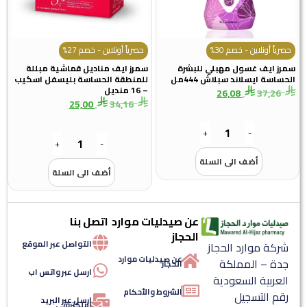
حصرياً أونلاين - خصم 30%
حصرياً أونلاين - خصم 27%
سمرز ايف غسول مهبلي للبشرة
سمرز ايف مناديل قماشية مبللة
الحساسة ايسلاند سبلاش 444مل
للمنطقة الحساسة بليسفل اسكيب
– 16 منديل
26,08
37,26
25,00
34,16
+
-
+
-
أضف الى السلة
أضف الى السلة
عن صيدليات موارد
اتصل بنا
الحجاز
التواصل عبر الموقع
شركة موارد الحجاز
عن صيدليات موارد
جدة – المملكة
الحجاز
ارسل عبر واتس اب
العربية السعودية
الشروط والأحكام
رقم التسجيل
ارسل عبر البريد
الإلكتروني