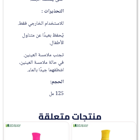
التحذيرات :
للاستخدام الخارجي فقط.
يُحفظ بعيدًا عن متناول
الأطفال.
تجنب ملامسة العينين.
في حالة ملامسة العينين،
اشطفهما جيدًا بالماء.
الحجم:
125 مل
منتجات متعلقة