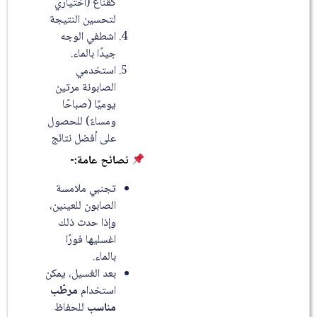
كقناع (اختياري
لتحسين النتيجة
اشطفي الوجه
جيدًا بالماء.
استخدمي
الصابونة مرتين
يوميًا (صباحًا
ومساءً) للحصول
على أفضل نتائج
نصائح عامة:-
تجنبي ملامسة
الصابون للعينين،
وإذا حدث ذلك
اغسليها فورًا
بالماء.
بعد الغسيل، يمكن
استخدام
مرطّب
مناسب
للحفاظ