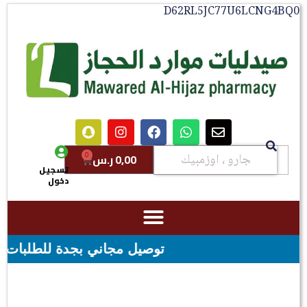
D62RL5JC77U6LCNG4BQ0
0
0,00
ر.س
تسجيل
دخول
توصيل مجاني بجدة للطلبات فوق قيمه ال ١٠٠ ريال - شحن مجاني لقيمه اكثر