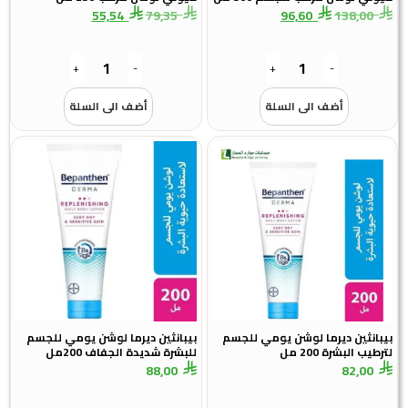
55,54
79,35
96,60
138,00
+
-
+
-
أضف الى السلة
أضف الى السلة
بيبانثين ديرما لوشن يومي للجسم
بيبانثين ديرما لوشن يومي للجسم
لترطيب البشرة 200 مل
للبشرة شديدة الجفاف 200مل
88,00
82,00