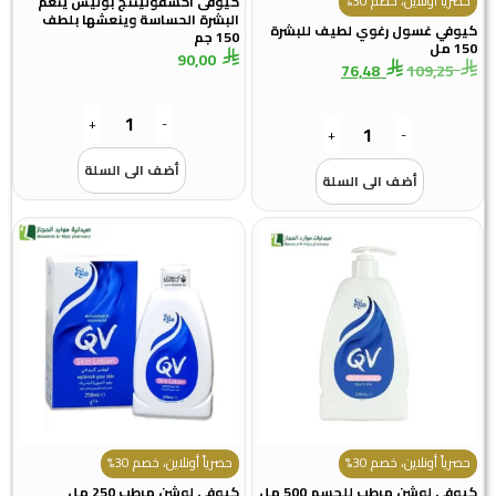
حصرياً أونلاين، خصم 30%
كيوفى اكسفوليتنج بوليش ينعم
البشرة الحساسة وينعشها بلطف
كيوفي غسول رغوي لطيف للبشرة
150 جم
150 مل
90,00
76,48
109,25
+
-
+
-
أضف الى السلة
أضف الى السلة
حصرياً أونلاين، خصم 30%
حصرياً أونلاين، خصم 30%
كيوفي لوشن مرطب للجسم 500 مل
كيوفي لوشن مرطب 250 مل