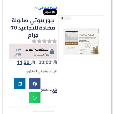
بيور بيوتي
>
غير متوفر
بيور بيوتي صابونة
مضادة للتجاعيد 70
جرام
بيور
استكشف المزيد
بيوتي
من منتجات
11,50
23,00
غير متوفر في المخزون
شارك المنتج
على