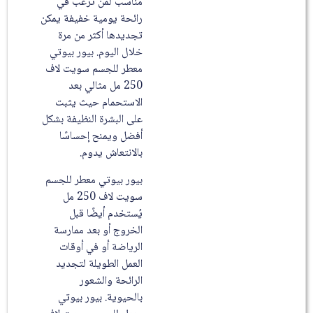
مناسب لمن ترغب في
رائحة يومية خفيفة يمكن
تجديدها أكثر من مرة
خلال اليوم. بيور بيوتي
معطر للجسم سويت لاف
250 مل مثالي بعد
الاستحمام حيث يثبت
على البشرة النظيفة بشكل
أفضل ويمنح إحساسًا
بالانتعاش يدوم.
بيور بيوتي معطر للجسم
سويت لاف 250 مل
يُستخدم أيضًا قبل
الخروج أو بعد ممارسة
الرياضة أو في أوقات
العمل الطويلة لتجديد
الرائحة والشعور
بالحيوية. بيور بيوتي