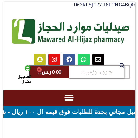
D62RL5JC77U6LCNG4
0
0,00
ر.س
تسجيل
دخول
حن مجاني لقيمه اكثر من ٢٩٩ ريال