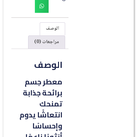
الوصف
مراجعات (0)
الوصف
معطر جسم
برائحة جذابة
تمنحك
انتعاشًا يدوم
وإحساسًا
أنثويًا ناعمًا