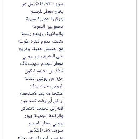
سويت لاف 250 مل هو
بخاخ معطر للجسم
بتركيبة عطرية مميزة
تجمع بين النعومة
والجاذبية، ويمنح رائحة
منعشة تدوم لفترة طويلة
مع إحساس خفيف ومريح
على البشرة. بيور بيوتي
معطر للجسم سويت لاف
250 مل مصمم ليكون
جزءًا من روتين العناية
اليومي، حيث يمكن
استخدامه بعد الاستحمام
أو في أي وقت تحتاجين
فيه إلى تجديد الانتعاش
والرائحة الجميلة. بيور
بيوتي معطر للجسم
سويت لاف 250 مل
مناسب للباحثات عن بخاخ