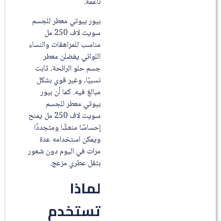
ناعمة.
بيور بيوتي معطر للجسم
سويت لاف 250 مل
مناسب للمراهقات والنساء
اللواتي يفضلن معطر
جسم حلو الرائحة، ثابت
نسبيًا، وغير قوي بشكل
مبالغ فيه. كما أن بيور
بيوتي معطر للجسم
سويت لاف 250 مل يمنح
إحساسًا منعشًا ومتجددًا
ويمكن استخدامه عدة
مرات في اليوم دون شعور
بثقل عطري مزعج.
لماذا
تستخدم