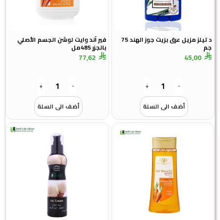
د تيلز مزيل عرق بزيت جوز الهند 75
فير آند وايت لوشن الجسم الأصلي
بالجزر 485مل
77,62
45,0
+
-
+
-
أضف الى السلة
أضف الى السلة