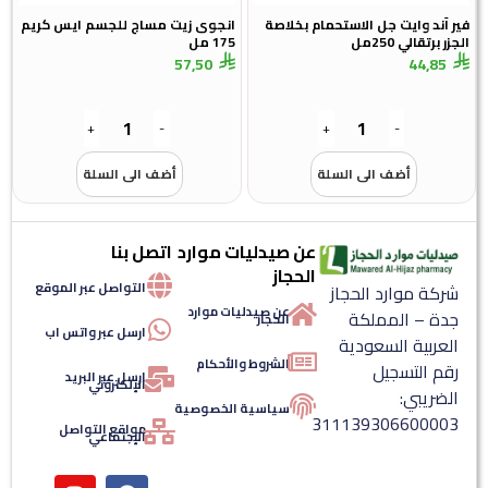
آند وايت جل الاستحمام بخلاصة
انجوى زيت مساج للجسم ايس كريم
برتقالي 250مل
175 مل
57,50
44,8
+
-
+
-
أضف الى السلة
أضف الى السلة
عن صيدليات موارد
اتصل بنا
الحجاز
التواصل عبر الموقع
كة موارد الحجاز
عن صيدليات موارد
ة – المملكة
الحجاز
ارسل عبر واتس اب
عربية السعودية
الشروط والأحكام
م التسجيل
ارسل عبر البريد
الإلكتروني
ضريبي:
سياسية الخصوصية
3111393066000
مواقع التواصل
الإجتماعي