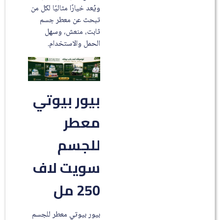
ويُعد خيارًا مثاليًا لكل من
تبحث عن معطر جسم
ثابت، منعش، وسهل
الحمل والاستخدام.
بيور بيوتي
معطر
للجسم
سويت لاف
250 مل
بيور بيوتي معطر للجسم