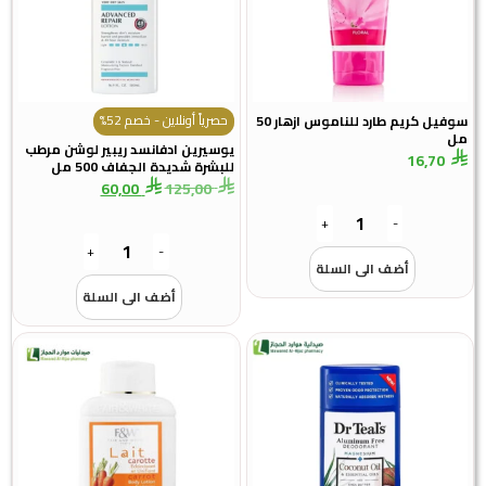
حصرياً أونلاين - خصم 52%
سوفيل كريم طارد للناموس ازهار 50
يوسيرين ادفانسد ريبير لوشن مرطب
16,7
للبشرة شديدة الجفاف 500 مل
60,00
125,00
+
-
+
-
أضف الى السلة
أضف الى السلة