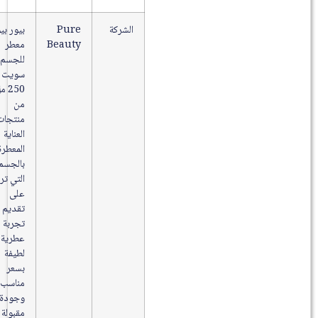
الشركة
Pure
بيور بيوتي
Beauty
معطر
للجسم
سويت لاف
250 مل
من
منتجات
العناية
المعطرة
بالجسم
التي تركز
على
تقديم
تجربة
عطرية
لطيفة
بسعر
مناسب
وجودة
مقبولة