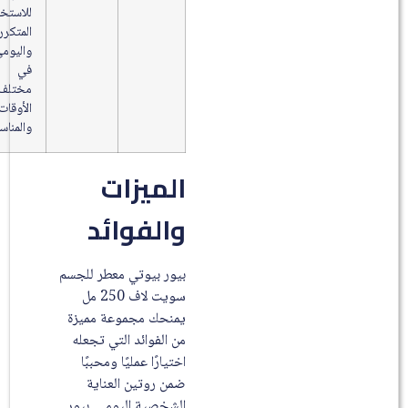
للاستخدام
المتكرر
واليومي
في
مختلف
الأوقات
والمناسبات.
الميزات
والفوائد
بيور بيوتي معطر للجسم
سويت لاف 250 مل
يمنحك مجموعة مميزة
من الفوائد التي تجعله
اختيارًا عمليًا ومحببًا
ضمن روتين العناية
الشخصية اليومي. بيور