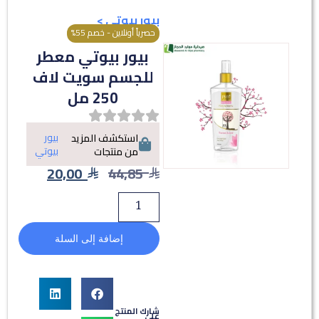
بيور بيوتي
>
حصرياً أونلاين - خصم 55%
بيور بيوتي معطر
للجسم سويت لاف
250 مل
بيور
استكشف المزيد
بيوتي
من منتجات
20,00
44,85
إضافة إلى السلة
شارك المنتج
على