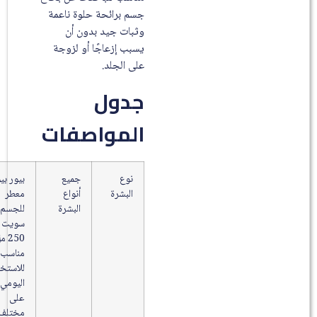
جسم برائحة حلوة ناعمة
وثبات جيد بدون أن
يسبب إزعاجًا أو لزوجة
على الجلد.
جدول
المواصفات
نوع
جميع
بيور بيوتي
البشرة
أنواع
معطر
البشرة
للجسم
سويت لاف
250 مل
مناسب
للاستخدام
اليومي
على
مختلف