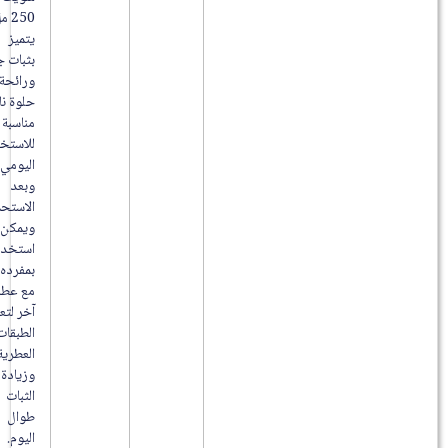
250 مل
يتميز
بثبات جيد
ورائحة
حلوة ناعمة
مناسبة
للاستخدام
اليومي
وبعد
الاستحمام
ويمكن
استخدامه
بمفرده أو
مع عطر
آخر لتعزيز
الطبقات
العطرية
وزيادة
الثبات
طوال
اليوم.