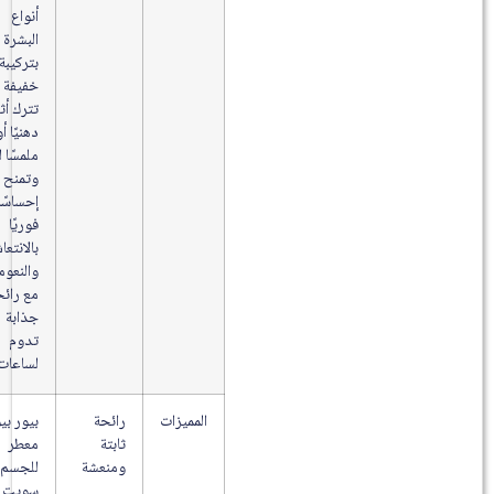
أنواع
البشرة
بتركيبة
خفيفة لا
تترك أثرًا
دهنيًا أو
ملمسًا لزجًا
وتمنح
إحساسًا
فوريًا
بالانتعاش
والنعومة
مع رائحة
جذابة
تدوم
لساعات.
المميزات
رائحة
بيور بيوتي
ثابتة
معطر
ومنعشة
للجسم
سويت لاف