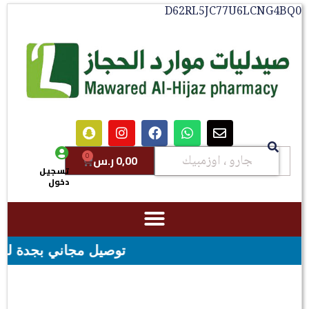
D62RL5JC77U6LCNG4BQ0
0
0,00
ر.س
تسجيل
دخول
توصيل مجاني بجدة للطلبات فوق قيمه ال ١٠٠ ريال - شحن م