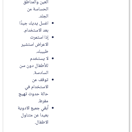
العين والمناطق
الحساسة من
الجلد.
اغسل يديك جيدًا
بعد الاستخدام.
إذا استمرت
الاعراض استشير
طبيبك.
لا يستخدم
للأطفال دون سن
السادسة.
توقف عن
الاستخدام في
حالة حدوث تهيج
مفرط.
أبقي جميع الادوية
بعيدا عن متناول
الاطفال.