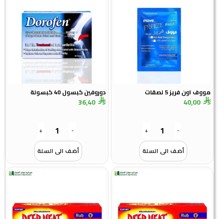
مووف اون فريز 5 لصقات
دوروفين كبسول 40 كبسولة
36,40
40,00
+
-
+
-
أضف الى السلة
أضف الى السلة