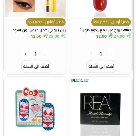
حصرياً أونلاين - خصم 50%
حصرياً أونلاين - خصم 50%
KWKO روج غير لامع يدوم طويلاً
ريل بيوتي كحل عيون لون اسود
12,50
25,00
12,00
24,00
+
-
+
-
أضف الى السلة
أضف الى السلة