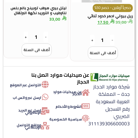
حصرياً أونلاين - خصم 50%
ليتل بيبي مرطب توبينج بالم بلس
للترطيب و التوريد نكهة البرتقال
ريل بيوتي احمر خدود ثنائي
33,00
17,50
35,00
+
-
+
-
أضف الى السلة
أضف الى السلة
عن صيدليات موارد
اتصل بنا
الحجاز
التواصل عبر الموقع
شركة موارد الحجاز
عن صيدليات موارد
جدة – المملكة
الحجاز
ارسل عبر واتس اب
العربية السعودية
الشروط والأحكام
رقم التسجيل
ارسل عبر البريد
الإلكتروني
الضريبي:
سياسية الخصوصية
311139306600003
مواقع التواصل
الإجتماعي