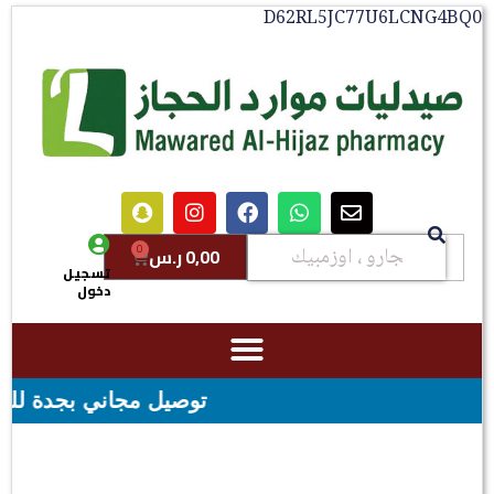
D62RL5JC77U6LCNG4BQ0
0
0,00
ر.س
تسجيل
دخول
توصيل مجاني بجدة للطلبات فوق قيمه ال ١٠٠ ريال - شحن م