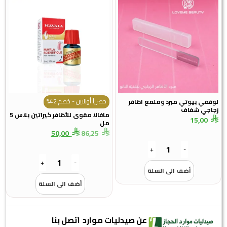
حصرياً أونلاين - خصم 42%
لوفمي بيوتي مبرد وملمع اظافر
زجاجي شفاف
مافالا مقوى للأظافر كيراتين بلاس 5
15,00
مل
50,00
86,25
+
-
+
-
أضف الى السلة
أضف الى السلة
عن صيدليات موارد
اتصل بنا