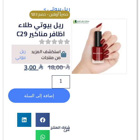
ريل بيوتي
>
حصرياً أونلاين - خصم 83%
ريل بيوتي طلاء
اظافر مناكير C29
ريل
استكشف المزيد
بيوتي
من منتجات
3,00
18,00
إضافة إلى السلة
شارك المنتج
على