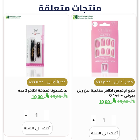
منتجات متعلقة
حصرياً أونلاين - خصم 33%
حصرياً أونلاين - خصم 33%
كيو اوفيس اظافر صناعية من ريل
ماكسدونا قصافة اظافر 2 حبه
بيوتي – Q 144
10,00
15,00
10,00
15,00
+
-
+
-
أضف الى السلة
أضف الى السلة