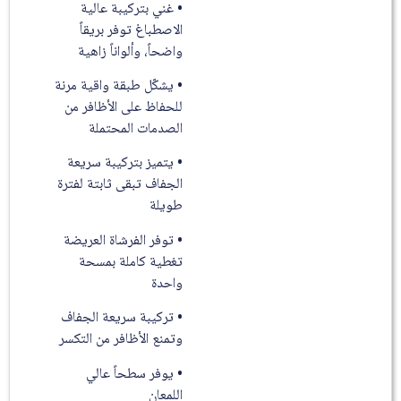
• غني بتركيبة عالية
الاصطباغ توفر بريقاً
واضحاً، وألواناً زاهية
• يشكّل طبقة واقية مرنة
للحفاظ على الأظافر من
الصدمات المحتملة
• يتميز بتركيبة سريعة
الجفاف تبقى ثابتة لفترة
طويلة
• توفر الفرشاة العريضة
تغطية كاملة بمسحة
واحدة
• تركيبة سريعة الجفاف
وتمنع الأظافر من التكسر
• يوفر سطحاً عالي
اللمعان