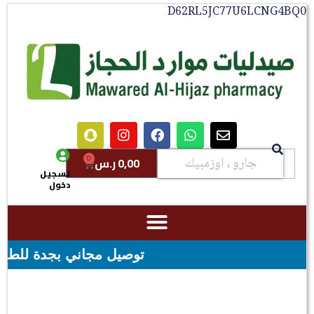
D62RL5JC77U6LCNG4BQ0
0
0,00
ر.س
تسجيل
دخول
توصيل مجاني بجدة للطلبات فوق قيمه ال ١٠٠ ريال - شحن مجاني ل