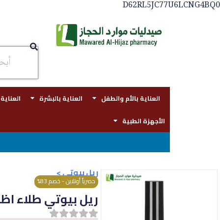
D62RL5JC77U6LCNG4BQ0
العناية بالأم والطفل
العناية بالبشرة
العناية
الأجهزة الطبية
تو
ريل بيوتي
>
حصرياً أونلاين - خصم 83%
ريل بيوتي طلاء اظافر