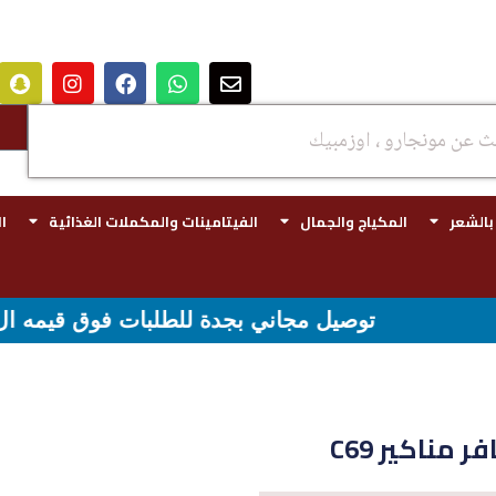
 بالشعر
المكياج والجمال
الفيتامينات والمكملات الغذائية
ا
صيل مجاني بجدة للطلبات فوق قيمه ال ١٠٠ ريال - شحن مجاني لقيمه اكثر من ٢٩٩ ريال
 مناكير C69