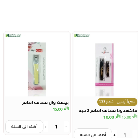
حصرياً أونلاين - خصم 33%
بيست وان قصافة اظافر
15,00
ماكسدونا قصافة اظافر 2 حبه
10,00
15,00
-
+
أضف الى السلة
-
+
أضف الى السلة