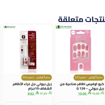
تجات متعلقة
حصرياً أونلاين - خصم 33%
حصرياً أونلاين - خصم 50%
كيو اوفيس اظافر صناعية من
ريل بيوتي جل غراء الأظافر
ريل بيوتي – Q 126
الشفاف 10جرام
8,62
10,00
17,25
15,00