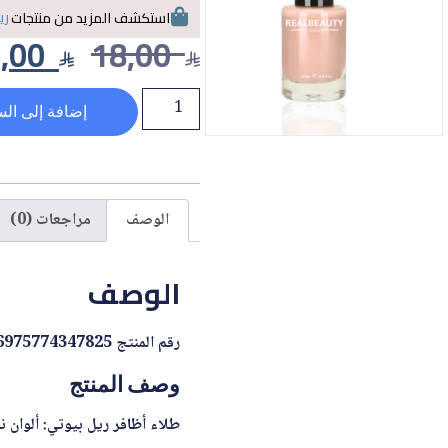
ري
استكشف المزيد من منتجات
3,00
18,00
إضافة إلى الس
الوصف
مراجعات (0)
الوصف
رقم المنتج 6975774347825
وصف المنتج
طلاء أظافر ريل بيوتي: ألوان ن