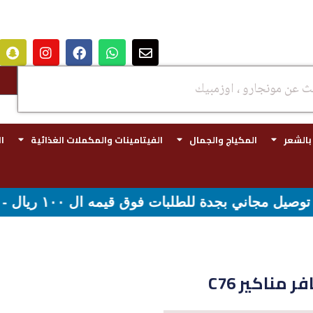
 بالشعر
المكياج والجمال
الفيتامينات والمكملات الغذائية
ا
بات فوق قيمه ال ١٠٠ ريال - شحن مجاني لقيمه اكثر من ٢٩٩ ريال
 مناكير C76