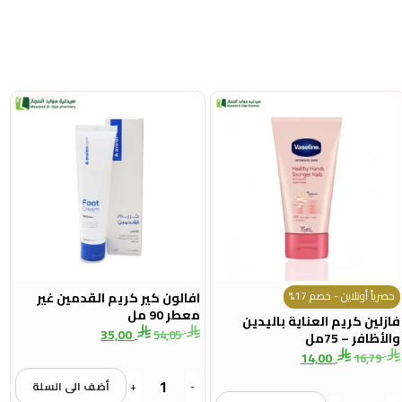
حصرياً أونلاين - خصم 17%
افالون كير كريم القدمين غير
معطر 90 مل
فازلين كريم العناية باليدين
35,00
54,05
والأظافر – 75مل
14,00
16,79
-
+
أضف الى السلة