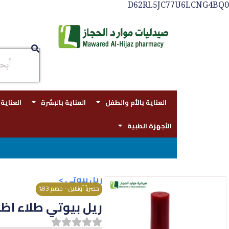
D62RL5JC77U6LCNG4BQ0
العناية بالأم والطفل
العناية بالبشرة
العناية
الأجهزة الطبية
توصيل مجاني بجدة للطل
ريل بيوتي
>
حصرياً أونلاين - خصم 83%
ريل بيوتي طلاء اظافر