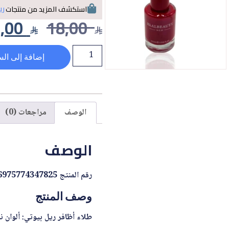
ري
استكشف المزيد من منتجات
3,00
18,00
إضافة إلى الس
الوصف
مراجعات (0)
الوصف
رقم المنتج 6975774347825
وصف المنتج
طلاء أظافر ريل بيوتي: ألوان ن