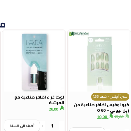
من
حصرياً أونلاين - خصم 33%
لوكا غراء اظافر صناعية مع
الفرشاة
كيو اوفيس اظافر صناعية من
28,00
ريل بيوتي – Q 60
10,00
15,00
-
+
أضف الى السلة