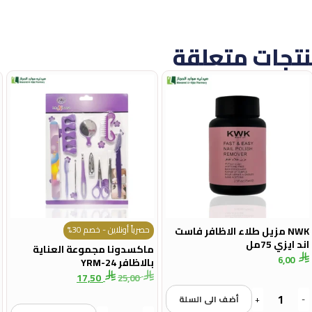
تجات متعلقة
حصرياً أونلاين - خصم 30%
NWK مزيل طلاء الاظافر فاست
اند ايزي 75مل
ماكسدونا مجموعة العناية
6,00
بالاظافر YRM-24
17,50
25,00
-
+
أضف الى السلة