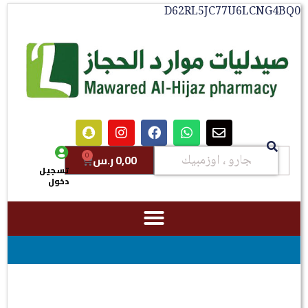
D62RL5JC77U6LCNG4BQ0
0
0,00
ر.س
تسجيل
دخول