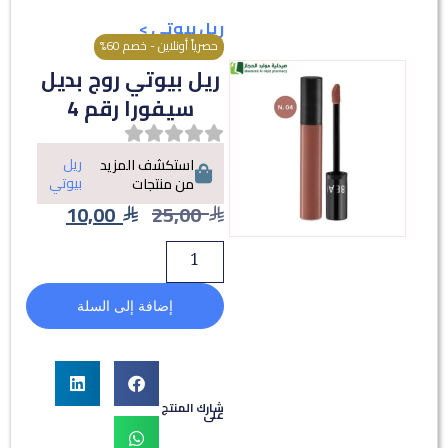
ريل بيوتي
>
حصرياً أونلاين - خصم 60%
ريل بيوتي روج بديل
سيفورا رقم 4
ريل
استكشف المزيد
بيوتي
من منتجات
10,00
25,00
إضافة إلى السلة
شارك المنتج
على