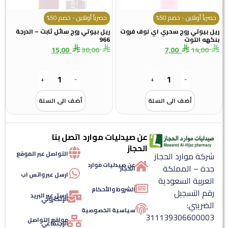
حصرياً أونلاين - خصم 50%
حصرياً أونلاين - خصم 50%
ريل بيوتي روج سحري اي لوف فروت
ريل بيوتي روج سائل ثابت – الدرجة
بنكهه التوت
966
15,00
30,00
7,00
14,00
+
-
+
-
أضف الى السلة
أضف الى السلة
عن صيدليات موارد
اتصل بنا
الحجاز
التواصل عبر الموقع
شركة موارد الحجاز
عن صيدليات موارد
جدة – المملكة
الحجاز
ارسل عبر واتس اب
العربية السعودية
الشروط والأحكام
رقم التسجيل
ارسل عبر البريد
الإلكتروني
الضريبي:
سياسية الخصوصية
311139306600003
مواقع التواصل
الإجتماعي