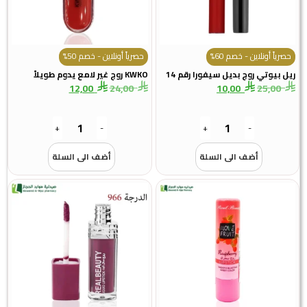
حصرياً أونلاين - خصم 60%
حصرياً أونلاين - خصم 50%
ريل بيوتي روج بديل سيفورا رقم 14
KWKO روج غير لامع يدوم طويلاً
12,00
24,00
10,00
25,00
+
-
+
-
أضف الى السلة
أضف الى السلة