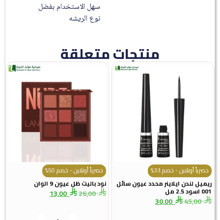
سهل الاستخدام بفضل
نوع الريشه
منتجات متعلقة
حصرياً أونلاين - خصم 33%
حصرياً أونلاين - خصم 50%
ريميل لندن ايلاينر محدد عيون سائل
نود باليت ظل عيون 9 الوان
001 اسود 2.5 مل
13,00
26,00
30,00
45,00