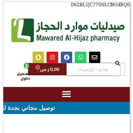
D62RL5JC77U6LCNG4BQ0
0
0,00
ر.س
تسجيل
دخول
توصيل مجاني بجدة للطلبات فوق قيمه ال ١٠٠ ريال - شحن