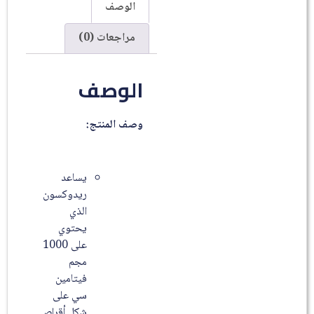
الوصف
مراجعات (0)
الوصف
وصف المنتج:
يساعد
ريدوكسون
الذي
يحتوي
على 1000
مجم
فيتامين
سي على
شكل أقراص