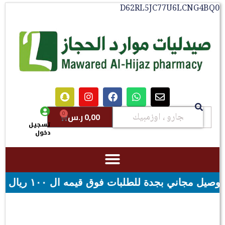
D62RL5JC77U6LCNG
0
0,00
ر.س
تسجيل
دخول
ال - شحن مجاني لقيمه اكثر من ٢٩٩ ريال