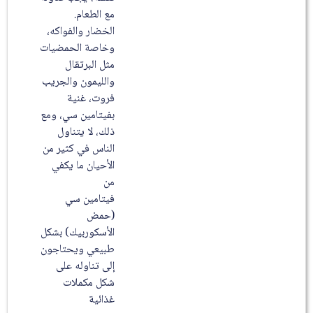
مع الطعام.
الخضار والفواكه،
وخاصة الحمضيات
مثل البرتقال
والليمون والجريب
فروت، غنية
بفيتامين سي، ومع
ذلك، لا يتناول
الناس في كثير من
الأحيان ما يكفي
من
فيتامين سي
(حمض
الأسكوربيك) بشكل
طبيعي ويحتاجون
إلى تناوله على
شكل مكملات
غذائية