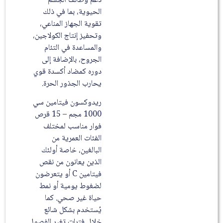
دعم وظائف الجسم
الحيوية، بما في ذلك
تقوية الجهاز المناعي،
وتحفيز إنتاج الكولاجين،
والمساعدة في التئام
الجروح، بالإضافة إلى
دوره كمضاد أكسدة قوي
يحارب الجذور الحرة.
ريدوكسون فيتامين سي
1000 مجم – 15 قرص
فوار مناسب لمختلف
الفئات العمرية من
البالغين، خاصة أولئك
الذين يعانون من نقص
فيتامين C أو يتعرضون
لضغوط يومية أو نمط
حياة غير صحي. كما
يُستخدم بشكل شائع
خلال فترات تغير الفصول