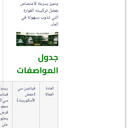
يتميز بسرعة الامتصاص
بفضل تركيبته الفوارة
التي تذوب بسهولة في
الماء.
جدول
المواصفات
المادة
فيتامين سي
ريدوكسون
الفعالة
(حمض
فيتامين
الأسكوربيك)
سي 1000
مجم – 15
قرص فوار
يحتوي
على