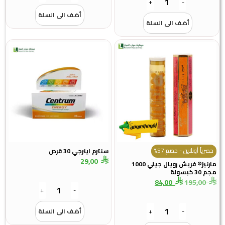
+
-
أضف الى السلة
أضف الى السلة
 أونلاين - خصم 57%
سنترم اينرجي 30 قرص
29,00
مارنيز® فريش رويال جيلي 1000
84,00
195,
+
-
-
+
أضف الى السلة