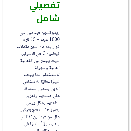
تفصيلي
شامل
ريدوكسون فيتامين سي
1000 مجم – 15 قرص
فوار يعد من أشهر مكملات
فيتامين C في الأسواق،
حيث يجمع بين الفعالية
العالية وسهولة
الاستخدام، مما يجعله
خيارًا مثاليًا للأشخاص
الذين يسعون للحفاظ
على صحتهم وتعزيز
مناعتهم بشكل يومي.
يتميز هذا المنتج بتركيز
عالٍ من فيتامين C الذي
يلعب دورًا أساسيًا في