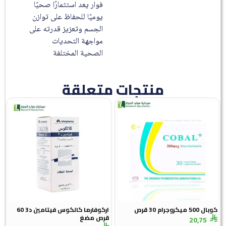
فوار يعد استثمارًا صحيًا
يوميًا للحفاظ على توازن
الجسم وتعزيز قدرته على
مواجهة التحديات
الصحية المختلفة
منتجات متعلقة
3 قرص
اركوفارما كالكوس فيتامين د3 60
قرص مضغ
20,