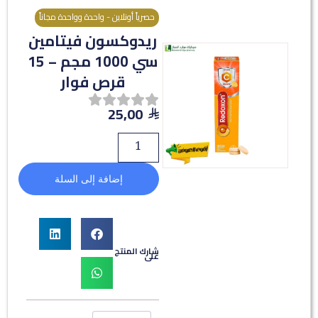
حصرياً أونلاين - واحدة وواحدة مجاناً
ريدوكسون فيتامين
سي 1000 مجم – 15
قرص فوار
25,00
إضافة إلى السلة
شارك المنتج
على