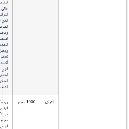
فيتامين C
عالي
التركيز
الذي يدعم
المناعة
ويحسن
امتصاص
الحديد
ويعمل
كمضاد
أكسدة
قوي
لحماية
الخلايا من
التلف.
التركيز
1000 مجم
ريدوكسون
فيتامين
سي 1000
مجم – 15
قرص فوار