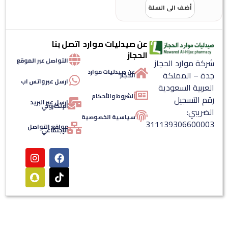
أضف الى السلة
عن صيدليات موارد
اتصل بنا
الحجاز
التواصل عبر الموقع
ة موارد الحجاز
عن صيدليات موارد
 – المملكة
الحجاز
ارسل عبر واتس اب
ربية السعودية
الشروط والأحكام
 التسجيل
ارسل عبر البريد
الإلكتروني
ريبي:
سياسية الخصوصية
3111393066000
مواقع التواصل
الإجتماعي