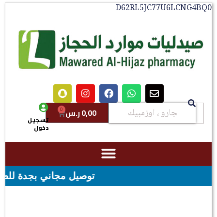
D62RL5JC77U6LCNG4BQ0
0
0,00
ر.س
تسجيل
دخول
توصيل مجاني بجدة للطلبات فوق قيمه ال ١٠٠ ريال - شحن مجان