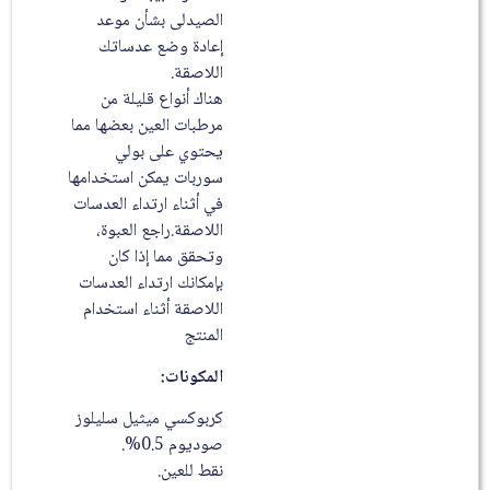
الصيدلى بشأن موعد
إعادة وضع عدساتك
اللاصقة.
هناك أنواع قليلة من
مرطبات العين بعضها مما
يحتوي على بولي
سوربات يمكن استخدامها
في أثناء ارتداء العدسات
اللاصقة.راجع العبوة،
وتحقق مما إذا كان
بإمكانك ارتداء العدسات
اللاصقة أثناء استخدام
المنتج
المكونات:
كربوكسي ميثيل سليلوز
صوديوم 0.5%.
نقط للعين.