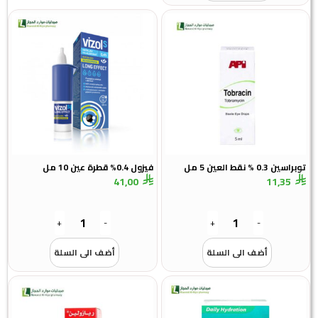
توبراسين 0.3 % نقط العين 5 مل
فيزول 0.4% قطرة عين 10 مل
41,00
11,35
+
-
+
-
أضف الى السلة
أضف الى السلة