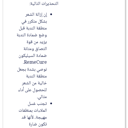
التحذيرات التالية:
إن إزالة الشعر
بشكل متكرر في
منطقة الندبة قبل
وضع ضمادة الندبة
يزيد من قوة
التصاق ومتانة
ضمادة السيليكون
RemeCure.
نوصي بشدة بجعل
منطقة الندبة
خالية من الشعر
للحصول على أداء
مثالي.
تجنب غسل
الملاءات بمنظفات
مهيجة، لأنها قد
تكون ضارة