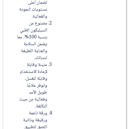
لضمان أعلى
مستويات الجودة
والفعالية.
مصنوع من
السيليكون الطبي
بنسبة 100%، مما
يضمن السلامة
والعناية اللطيفة
لندباتك.
متينة وقابلة
لإعادة الاستخدام
وقابلة للغسل،
وتوفر علاجًا
طويل الأمد
وفعالية من حيث
التكلفة.
ورقة ناعمة
ورقيقة وذاتية
اللصق لتطبيق