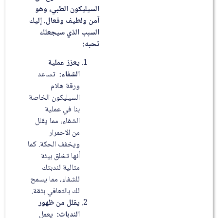
السيليكون الطبي، وهو
آمن ولطيف وفعال. إليك
السبب الذي سيجعلك
تحبه:
يعزز عملية
الشفاء:
تساعد
ورقة هلام
السيليكون الخاصة
بنا في عملية
الشفاء، مما يقلل
من الاحمرار
ويخفف الحكة. كما
أنها تخلق بيئة
مثالية لندبتك
للشفاء، مما يسمح
لك بالتعافي بثقة.
يقلل من ظهور
الندبات:
يعمل