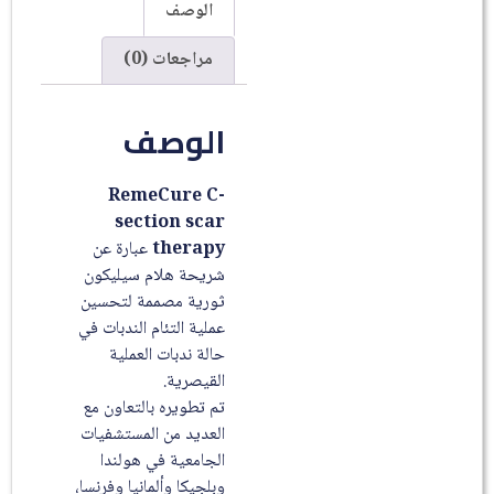
الوصف
مراجعات (0)
الوصف
RemeCure C-
section scar
therapy
عبارة عن
شريحة هلام سيليكون
ثورية مصممة لتحسين
عملية التئام الندبات في
حالة ندبات العملية
القيصرية.
تم تطويره بالتعاون مع
العديد من المستشفيات
الجامعية في هولندا
وبلجيكا وألمانيا وفرنسا،