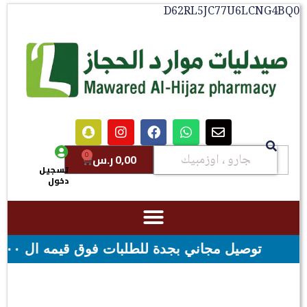
D62RL5JC77U6LCNG4BQ0
0
0,00
ر.س
تسجيل
دخول
بجدة للطلبات فوق قيمه ال ١٠٠ ريال - شحن مجاني لقيمه اكثر من ٢٩٩ ريال