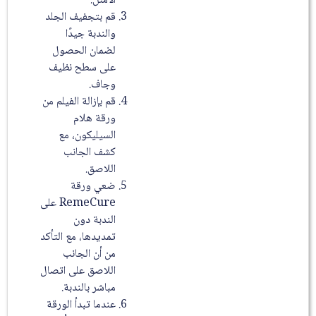
الأمثل.
قم بتجفيف الجلد
والندبة جيدًا
لضمان الحصول
على سطح نظيف
وجاف.
قم بإزالة الفيلم من
ورقة هلام
السيليكون، مع
كشف الجانب
اللاصق.
ضعي ورقة
RemeCure على
الندبة دون
تمديدها، مع التأكد
من أن الجانب
اللاصق على اتصال
مباشر بالندبة.
عندما تبدأ الورقة