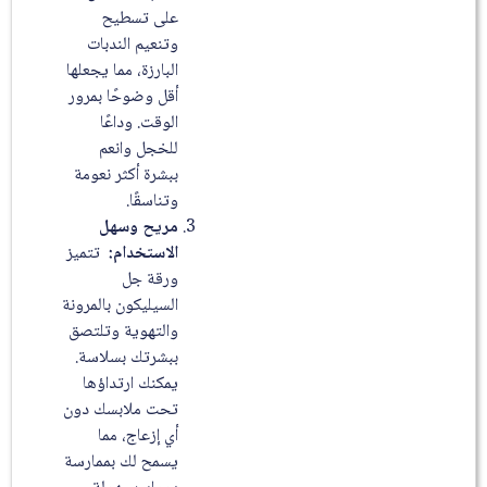
على تسطيح
وتنعيم الندبات
البارزة، مما يجعلها
أقل وضوحًا بمرور
الوقت. وداعًا
للخجل وانعم
ببشرة أكثر نعومة
وتناسقًا.
مريح وسهل
الاستخدام:
تتميز
ورقة جل
السيليكون بالمرونة
والتهوية وتلتصق
ببشرتك بسلاسة.
يمكنك ارتداؤها
تحت ملابسك دون
أي إزعاج، مما
يسمح لك بممارسة