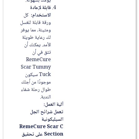
يومك بسهولة.
قابلة لإعادة
الاستخدام:
كل
ورقة قابلة للغسل
ومتينة، مما يوفر
لك رعاية طويلة
الأمد. يمكنك أن
تثق في أن
RemeCure
Scar Tummy
Tuck سيكون
موجودًا من أجلك
طوال رحلة شفاء
الندبة.
آلية العمل:
تعمل شرائح الجل
السيليكونية
RemeCure Scar C
Section على تحقيق