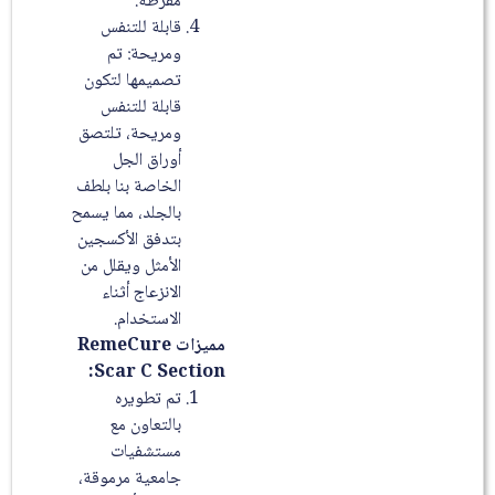
مفرطة.
قابلة للتنفس
ومريحة: تم
تصميمها لتكون
قابلة للتنفس
ومريحة، تلتصق
أوراق الجل
الخاصة بنا بلطف
بالجلد، مما يسمح
بتدفق الأكسجين
الأمثل ويقلل من
الانزعاج أثناء
الاستخدام.
مميزات RemeCure
Scar C Section:
تم تطويره
بالتعاون مع
مستشفيات
جامعية مرموقة،