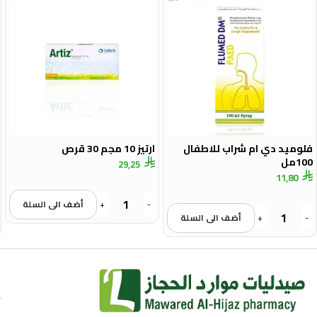
فلوميد دي ام شراب للاطفال
ارتيز 10 مجم 30 قرص
100مل
29,25
11,80
-
+
أضف الى السلة
-
+
أضف الى السلة