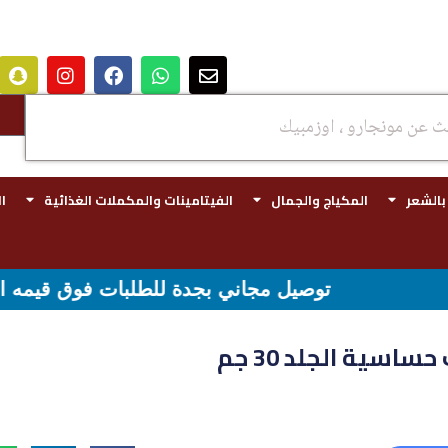
 بالشعر
المكياج والجمال
الفيتامينات والمكملات الغذائية
ا
ل مجاني بجدة للطلبات فوق قيمه ال ١٠٠ ريال - شحن مجاني لقيمه اكثر من ٢٩٩ ريال
سية الجلد 30 جم