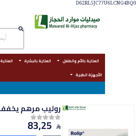
D62RL5JC77U6LCNG4BQ0
العناية بالأم والطفل
العناية بالبشرة
العناية
الأجهزة الطبية
توصي
روليب مرهم يخفف حسا
83,25