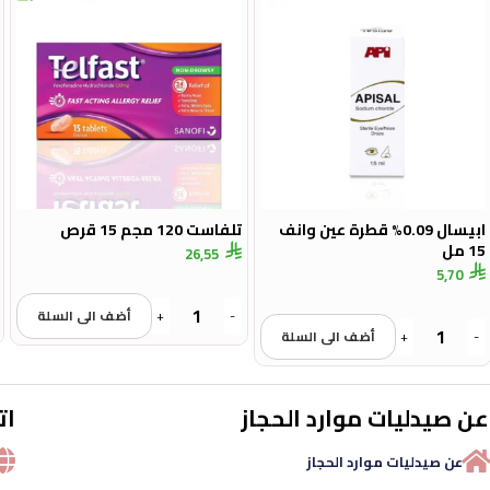
ابيسال 0.09% قطرة عين وانف
تلفاست 120 مجم 15 قرص
15 مل
26,55
5,70
-
+
أضف الى السلة
-
+
أضف الى السلة
عن صيدليات موارد الحجاز
ات
عن صيدليات موارد الحجاز