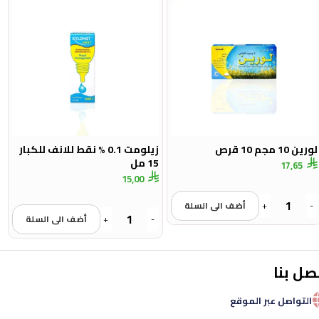
لورين 10 مجم 10 قرص
زيلومت 0.1 % نقط للانف للكبار
15 مل
17,65
15,00
-
+
أضف الى السلة
-
+
أضف الى السلة
صل بنا
التواصل عبر الموقع