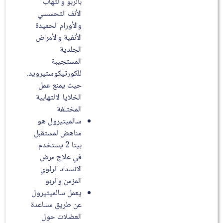
بالربو والتهاب
الأنف التحسسي
والأورام الحميدة
الأنفية والأمراض
الجلدية
المستجيبة
للكورتيكوستيرويد.
حيث يمنع عمل
الخلايا الالتهابية
المختلفة
سالميتيرول هو
مناهض لمستقبل
بيتا 2 يستخدم
في علاج مرض
الانسداد الرئوي
المزمن والربو
يعمل سالميتيرول
عن طريق مساعدة
العضلات حول