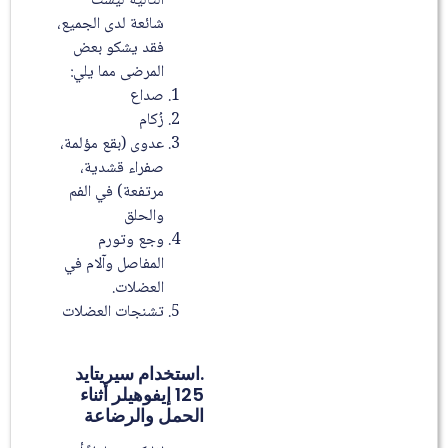
التالية ليست
شائعة لدى الجميع،
فقد يشكو بعض
المرضى مما يلي:
صداع
زُكام
عدوى (بقع مؤلمة،
صفراء قشدية،
مرتفعة) في الفم
والحلق
وجع وتورم
المفاصل وآلام في
العضلات.
تشنجات العضلات
.استخدام سيريتايد
125 إيفوهيلر أثناء
الحمل والرضاعة