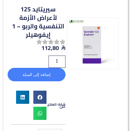
سيريتايد 125
لأعراض الأزمة
التنفسية والربو – 1
إيفوهيلر
112,80
إضافة إلى السلة
شارك المنتج
على