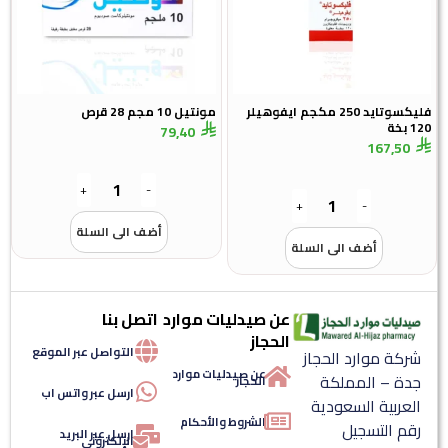
فليكسوتايد 250 مكجم ايفوهيلر
مونتيل 10 مجم 28 قرص
120 بخة
79,40
167,50
+
-
+
-
أضف الى السلة
أضف الى السلة
عن صيدليات موارد
اتصل بنا
الحجاز
التواصل عبر الموقع
شركة موارد الحجاز
عن صيدليات موارد
جدة – المملكة
الحجاز
ارسل عبر واتس اب
العربية السعودية
الشروط والأحكام
رقم التسجيل
ارسل عبر البريد
الإلكتروني