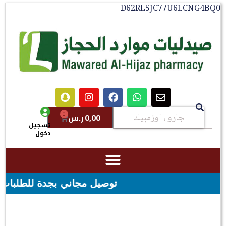
D62RL5JC77U6LCNG4BQ0
0
0,00
ر.س
تسجيل
دخول
توصيل مجاني بجدة للطلبات فوق قيمه ال ١٠٠ ريال - شحن مجاني لقيمه اكثر 