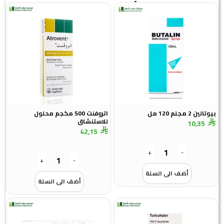
بيوتالين 2 مجلم 120 مل
اتروفنت 500 مكجم محلول
للاستنشاق
10,35
42,15
+
-
+
-
أضف الى السلة
أضف الى السلة