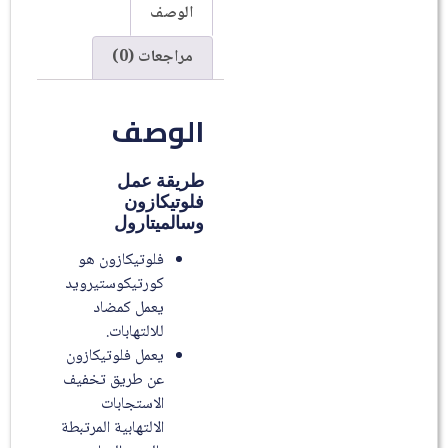
الوصف
مراجعات (0)
الوصف
طريقة عمل
فلوتيكازون
وسالميتارول
فلوتيكازون هو
كورتيكوستيرويد
يعمل كمضاد
للالتهابات.
يعمل فلوتيكازون
عن طريق تخفيف
الاستجابات
الالتهابية المرتبطة