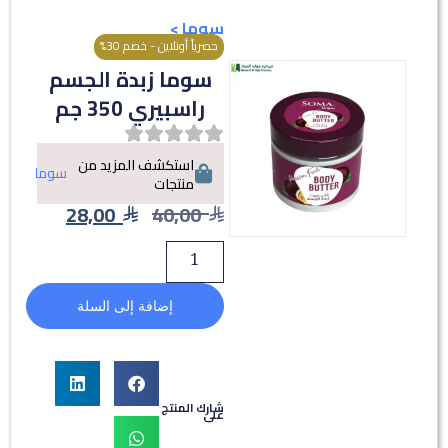
سوما
>
حصرياً أونلاين - خصم 30%
سوما زبدة الجسم
راسبيري 350 جم
استكشف المزيد من
سوما
منتجات
28,00
40,00
إضافة إلى السلة
شارك المنتج
على