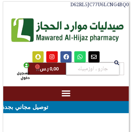
D62RL5JC77U6LCNG4BQ0
0
0,00
ر.س
تسجيل
دخول
توصيل مجاني بجدة للطلبات فوق قيمه ال ١٠٠ ريال -