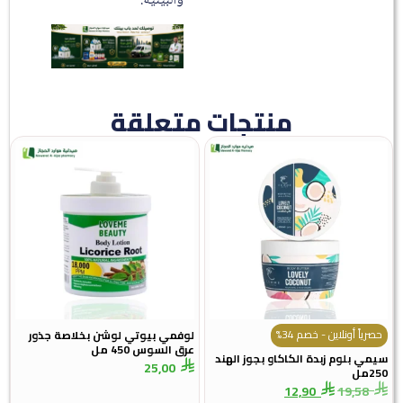
والبيئية.
منتجات متعلقة
حصرياً أونلاين - خصم 34%
لوفمي بيوتي لوشن بخلاصة جذور
عرق السوس 450 مل
سيمي بلوم زبدة الكاكاو بجوز الهند
25,00
250مل
12,90
19,58