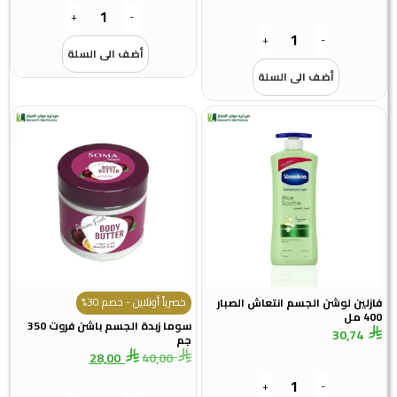
+
-
+
-
أضف الى السلة
أضف الى السلة
حصرياً أونلاين - خصم 30%
فازلين لوشن الجسم انتعاش الصبار
400 مل
سوما زبدة الجسم باشن فروت 350
30,74
جم
28,00
40,00
+
-