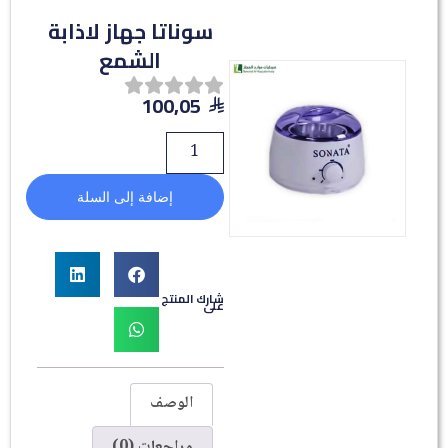
سوناتا جهاز لاذابة
الشمع
100,05
إضافة إلى السلة
شارك المنتج
على
الوصف
مراجعات (0)