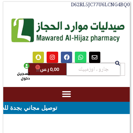
D62RL5JC77U6LCNG4BQ0
0
0,00
ر.س
تسجيل
دخول
توصيل مجاني بجدة للطلبات فوق قيمه ال ١٠٠ ريال - شحن مج