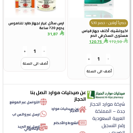
حصرياً أونلاين - خصم 30%
ارس سائل غيار لجهاز طارد للناموس
يدوم 720 ساعة
اكيوتشيك أكتف جهاز قياس
31,87
مستوى السكر في الدم
120,75
172,50
+
-
+
-
أضف الى السلة
أضف الى السلة
عن صيدليات موارد
اتصل بنا
الحجاز
التواصل عبر الموقع
شركة موارد الحجاز
عن صيدليات موارد
جدة – المملكة
الحجاز
ارسل عبر واتس اب
العربية السعودية
الشروط والأحكام
رقم التسجيل
ارسل عبر البريد
الإلكتروني
الضريبي: