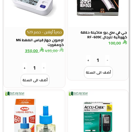
حصرياً أونلاين - خصم 29%
جي في سي برو ماكينة حلاقة
كهربائية للرجال RF-609C
اومرون جهاز قياس الضغط M6
100,00
كومفورت
350,00
495,00
+
-
+
-
أضف الى السلة
أضف الى السلة