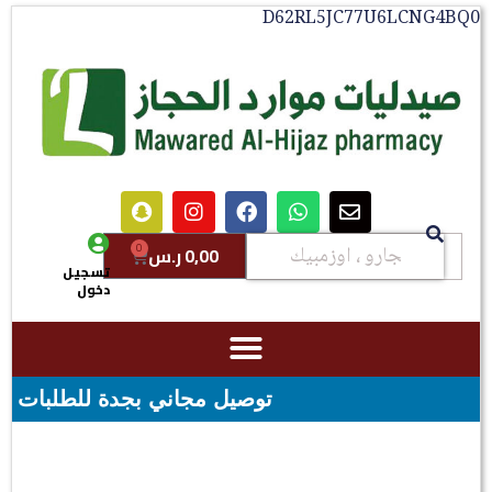
D62RL5JC77U6LCNG4BQ0
0
0,00
ر.س
تسجيل
دخول
توصيل مجاني بجدة للطلبات فوق قيمه ال ١٠٠ ريال - شحن مجاني لقيمه اك