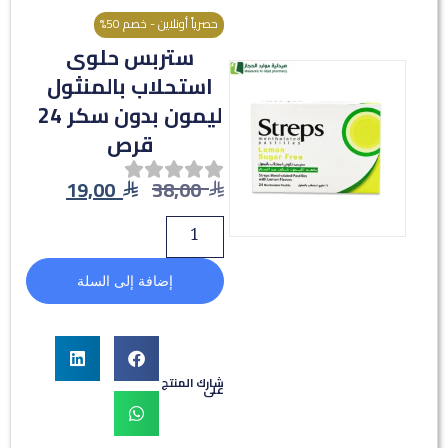
حصرياً أونلاين - خصم 50%
ستربس حلوى
استحلاب بالمنثول
ليمون بدون سكر 24
قرص
19,00
38,00
إضافة إلى السلة
شارك المنتج
على