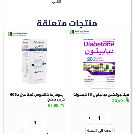
القلب
منتجات متعلقة
فيتابيوتكس ديابيتون 30 كبسولة
اركوفارما كالكوس فيتامين د3 60
قرص مضغ
20,40
67,85
+
-
+
-
أضف الى السلة