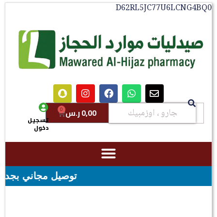
D62RL5JC77U6LCNG4BQ0
0
0,00
ر.س
تسجيل
دخول
توصيل مجاني بجدة للطلبات فوق قيمه ال ١٠٠ ريال 