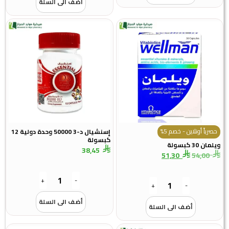
أضف الى السلة
حصرياً أونلاين - خصم 5%
إسنشيال د-3 50000 وحدة دولية 12
كبسولة
ويلمان 30 كبسولة
38,45
51,30
54,00
+
-
+
-
أضف الى السلة
أضف الى السلة