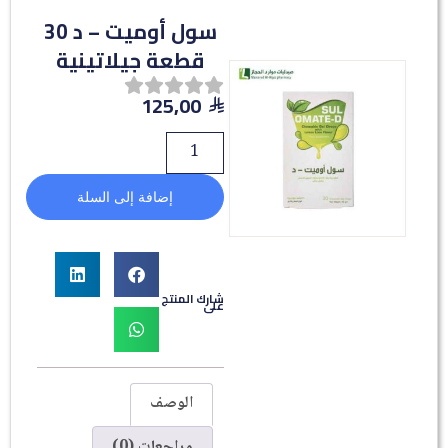
سول أوميت – د 30
قطعة جيلاتينية
125,00
إضافة إلى السلة
شارك المنتج
على
الوصف
مراجعات (0)