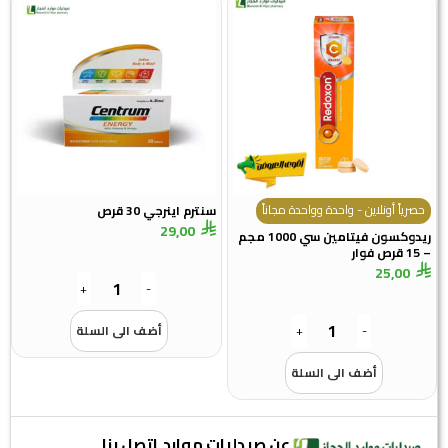
حصرياً أونلاين - واحدة وواحدة مجاناً
سنترم اينرجي 30 قرص
29,00
ريدوكسون فيتامين سي 1000 مجم
– 15 قرص فوار
25,00
+
-
-
+
أضف الى السلة
أضف الى السلة
عن صيدليات موارد
اتصل بنا