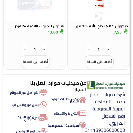
ديكوزال 0.1 % بخاخ للأنف 10 مل
بانادول للجيوب الانفية 24 قرص
13,60
7,55
+
-
+
-
أضف الى السلة
أضف الى السلة
عن صيدليات موارد
اتصل بنا
الحجاز
التواصل عبر الموقع
شركة موارد الحجاز
عن صيدليات موارد
جدة – المملكة
الحجاز
ارسل عبر واتس اب
العربية السعودية
الشروط والأحكام
رقم التسجيل
ارسل عبر البريد
الإلكتروني
الضريبي:
سياسية الخصوصية
311139306600003
مواقع التواصل