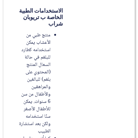
الاستخدامات الطبية
الخاصة ب تريوبان
شراب
منتج طبي من
الأعشاب يمكن
استخدامه كطارد
للبلغم في حالة
السعال المنتج
(المحتوي على
بلغم) للبالغين
والمراهقين
والأطفال من سن
6 سنوات. يمكن
للأطفال الأصغر
سنًا استخدامه
ولكن بعد استشارة
الطبيب