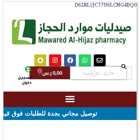
D62RL5JC77U6LCNG4BQ0
0
0,00
ر.س
تسجيل
دخول
توصيل مجاني بجدة للطلبات فوق قيمه ال ١٠٠ ريال - شحن مجاني لقيمه اكثر من ٢٩٩ ريال