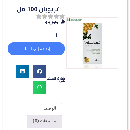
تريوبان 100 مل
39,65
إضافة إلى السلة
شارك المنتج
على
الوصف
مراجعات (0)