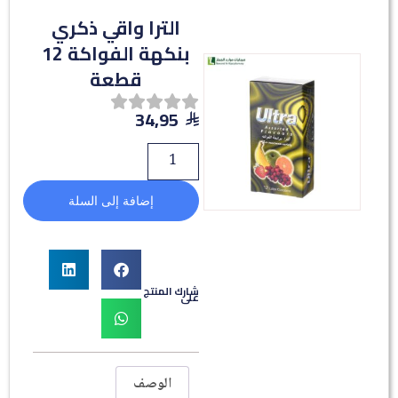
الترا واقي ذكري
بنكهة الفواكة 12
قطعة
34,95
إضافة إلى السلة
شارك المنتج
على
الوصف