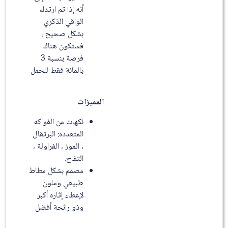
أنه إذا تم ارتداء
الواقي الذكري
بشكل صحيح ،
فستكون هناك
فرصة بنسبة 3
بالمائة فقط للحمل
المميزات
نكهات من الفواكه
المتعدده: البرتقال
، الموز ، الفراولة ،
التفاح.
مصمم بشكل مطاط
طبيعي وملون
لإعطاء إثاره أكبر
وذو رائحة أفضل