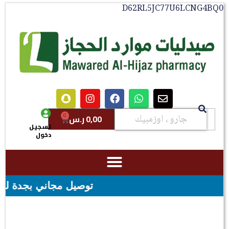
D62RL5JC77U6LCNG4BQ0
0
0,00
ر.س
تسجيل
دخول
توصيل مجاني بجدة للطلبات فوق قيمه ال ١٠٠ ريال - شحن م