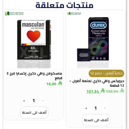
منتجات متعلقة
حصرياً أونلاين - خصم 2%
ماسكولان واقي ذكري إكسترا لارج 3
قطع
ديوركس واقي ذكري لمتعة أطول –
16,00
12 قطعة
101,34
103,34
+
-
+
-
أضف الى السلة
أضف الى السلة