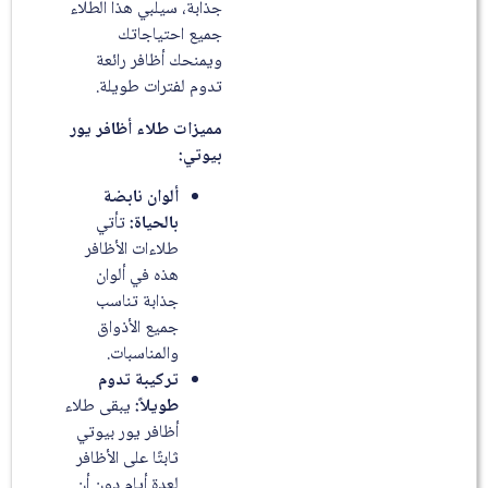
جذابة، سيلبي هذا الطلاء
جميع احتياجاتك
ويمنحك أظافر رائعة
تدوم لفترات طويلة.
مميزات طلاء أظافر يور
بيوتي:
ألوان نابضة
بالحياة:
تأتي
طلاءات الأظافر
هذه في ألوان
جذابة تناسب
جميع الأذواق
والمناسبات.
تركيبة تدوم
طويلاً:
يبقى طلاء
أظافر يور بيوتي
ثابتًا على الأظافر
لعدة أيام دون أن