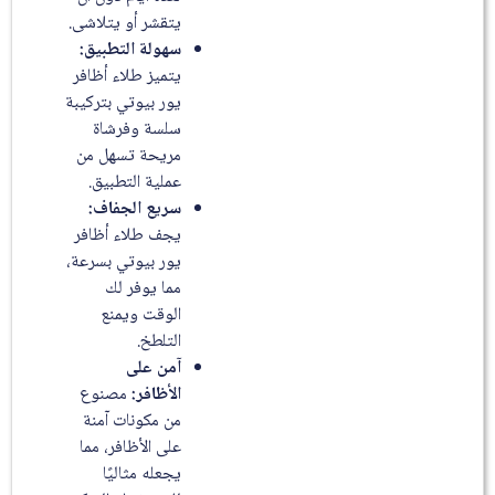
يتقشر أو يتلاشى.
سهولة التطبيق:
يتميز طلاء أظافر
يور بيوتي بتركيبة
سلسة وفرشاة
مريحة تسهل من
عملية التطبيق.
سريع الجفاف:
يجف طلاء أظافر
يور بيوتي بسرعة،
مما يوفر لك
الوقت ويمنع
التلطخ.
آمن على
الأظافر:
مصنوع
من مكونات آمنة
على الأظافر، مما
يجعله مثاليًا