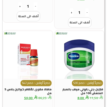
+
-
+
-
أضف الى السلة
أضف الى السلة
حصرياً أونلاين - خصم 30%
حصرياً أونلاين - خصم 42%
فازلين جلي بترولي مرطب بالصبار
مافالا مقوى للأظافر كيراتين بلاس 5
المنعش 100 مل
مل
50,00
86,25
8,00
11,50