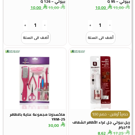
بيوتي – Q 95
بيوتي – Q 126
10,00
15,00
10,00
15,00
+
-
+
-
أضف الى السلة
أضف الى السلة
حصرياً أونلاين - خصم 50%
ماكسدونا مجموعة عناية بالاظافر
YRM-25
ريل بيوتي جل غراء الأظافر الشفاف
30,00
10جرام
8,62
17,25