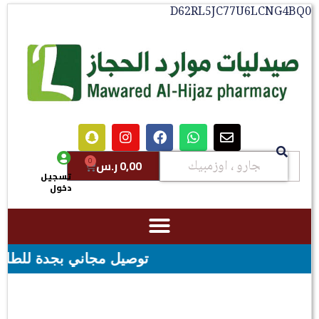
D62RL5JC77U6LCNG4BQ0
0
0,00
ر.س
تسجيل
دخول
توصيل مجاني بجدة للطلبات فوق قيمه ال ١٠٠ ريال - شحن مجاني ل