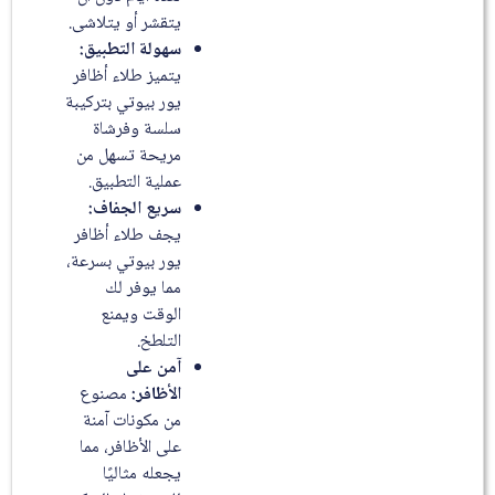
يتقشر أو يتلاشى.
سهولة التطبيق:
يتميز طلاء أظافر
يور بيوتي بتركيبة
سلسة وفرشاة
مريحة تسهل من
عملية التطبيق.
سريع الجفاف:
يجف طلاء أظافر
يور بيوتي بسرعة،
مما يوفر لك
الوقت ويمنع
التلطخ.
آمن على
الأظافر:
مصنوع
من مكونات آمنة
على الأظافر، مما
يجعله مثاليًا