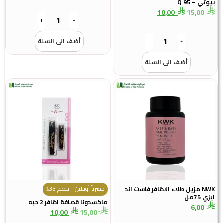
بيوتي – Q 95
10,00
15,00
+
-
-
+
أضف الى السلة
أضف الى السلة
حصرياً أونلاين - خصم 33%
NWK مزيل طلاء الاظافر فاست اند
ايزي 75مل
ماكسدونا قصافة اظافر 2 حبه
6,00
10,00
15,00