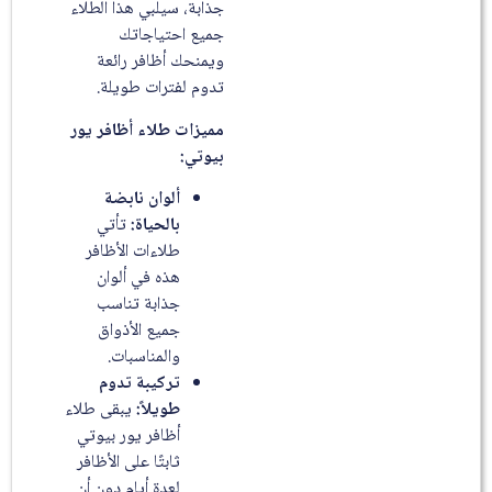
جذابة، سيلبي هذا الطلاء
جميع احتياجاتك
ويمنحك أظافر رائعة
تدوم لفترات طويلة.
مميزات طلاء أظافر يور
بيوتي:
ألوان نابضة
بالحياة:
تأتي
طلاءات الأظافر
هذه في ألوان
جذابة تناسب
جميع الأذواق
والمناسبات.
تركيبة تدوم
طويلاً:
يبقى طلاء
أظافر يور بيوتي
ثابتًا على الأظافر
لعدة أيام دون أن