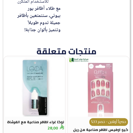
للاستخدام المتكرر.
مع طلاء أظافر يور
بيوتي، ستتمتعين بأظافر
جميلة تدوم طويلاً
وتتميز بألوان جذابة!
منتجات متعلقة
حصرياً أونلاين - خصم 33%
لوكا غراء اظافر صناعية مع الفرشاة
28,00
كيو اوفيس اظافر صناعية من ريل