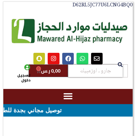
D62RL5JC77U6LCNG4BQ0
0
0,00
ر.س
تسجيل
دخول
توصيل مجاني بجدة للطلبات فوق قيمه ال ١٠٠ ريال - شحن مجاني 