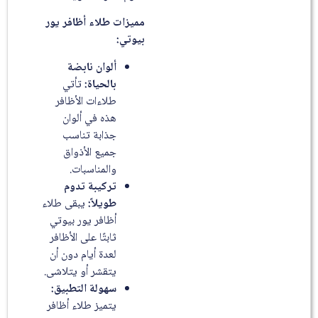
مميزات طلاء أظافر يور
بيوتي:
ألوان نابضة
بالحياة:
تأتي
طلاءات الأظافر
هذه في ألوان
جذابة تناسب
جميع الأذواق
والمناسبات.
تركيبة تدوم
طويلاً:
يبقى طلاء
أظافر يور بيوتي
ثابتًا على الأظافر
لعدة أيام دون أن
يتقشر أو يتلاشى.
سهولة التطبيق:
يتميز طلاء أظافر