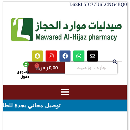
D62RL5JC77U6LCNG4BQ0
0
0,00
ر.س
تسجيل
دخول
توصيل مجاني بجدة للطلبات فوق قيمه ال ١٠٠ ريال - شحن مجاني لق