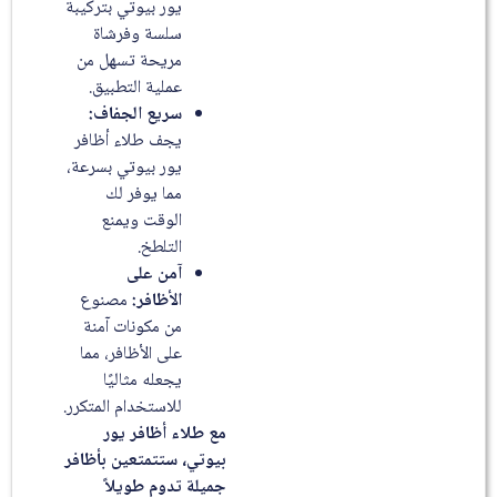
يور بيوتي بتركيبة
سلسة وفرشاة
مريحة تسهل من
عملية التطبيق.
سريع الجفاف:
يجف طلاء أظافر
يور بيوتي بسرعة،
مما يوفر لك
الوقت ويمنع
التلطخ.
آمن على
الأظافر:
مصنوع
من مكونات آمنة
على الأظافر، مما
يجعله مثاليًا
للاستخدام المتكرر.
مع طلاء أظافر يور
بيوتي، ستتمتعين بأظافر
جميلة تدوم طويلاً