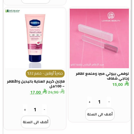
حصرياً أونلاين - خصم 32%
لوفمي بيوتي مبرد وملمع اظافر
زجاجي شفاف
فازلين كريم العناية باليدين والأظافر
15,00
– 100مل
17,00
24,96
+
-
+
-
أضف الى السلة
أضف الى السلة