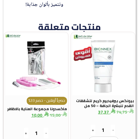
وتتميز بألوان جذابة!
منتجات متعلقة
حصرياً أونلاين - خصم 33%
بيونكس بيرفيديرم كريم لتشققات
القدم للبشرة الجافة – 50 مل
ماكسدونا مجموعة العناية بالاظافر
37,37
74,75
10,00
15,00
+
-
+
-