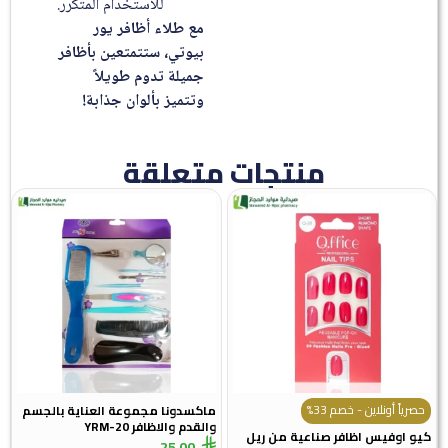
للاستخدام المتكرر.
مع طلاء أظافر يور
بيوتي، ستتمتعين بأظافر
جميلة تدوم طويلاً
وتتميز بألوان جذابة!
منتجات متعلقة
حصرياً أونلاين - خصم 33%
ماكسدونا مجموعة العناية بالجسم
والقدم والاظافر YRM-20
كيو اوفيس اظافر صناعية من ريل
25,00