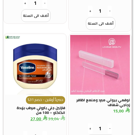
+
-
+
-
أضف الى السلة
أضف الى السلة
حصرياً أونلاين - خصم 31%
لوفمي بيوتي مبرد وملمع اظافر
زجاجي شفاف
فازلين جلي بترولي مرطب بزبدة
15,00
الكاكاو – 100 مل
27,00
39,04
+
-