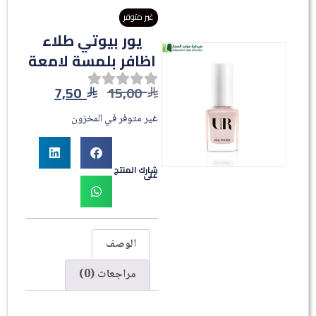
غير متوفر
يور بيوتي طلاء
اظافر بلمسة لامعة
7,50
15,00
غير متوفر في المخزون
شارك المنتج
على
الوصف
مراجعات (0)