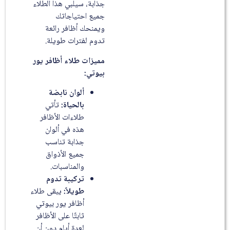
جذابة، سيلبي هذا الطلاء
جميع احتياجاتك
ويمنحك أظافر رائعة
تدوم لفترات طويلة.
مميزات طلاء أظافر يور
بيوتي:
ألوان نابضة
بالحياة:
تأتي
طلاءات الأظافر
هذه في ألوان
جذابة تناسب
جميع الأذواق
والمناسبات.
تركيبة تدوم
طويلاً:
يبقى طلاء
أظافر يور بيوتي
ثابتًا على الأظافر
لعدة أيام دون أن