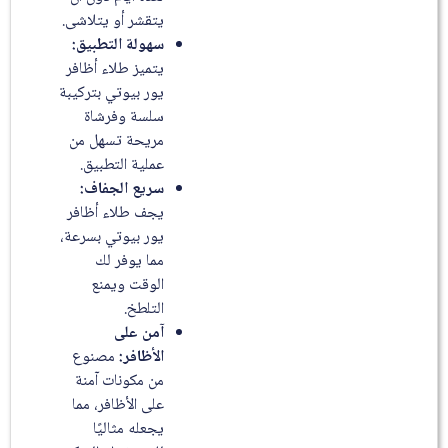
يتقشر أو يتلاشى.
سهولة التطبيق:
يتميز طلاء أظافر
يور بيوتي بتركيبة
سلسة وفرشاة
مريحة تسهل من
عملية التطبيق.
سريع الجفاف:
يجف طلاء أظافر
يور بيوتي بسرعة،
مما يوفر لك
الوقت ويمنع
التلطخ.
آمن على
الأظافر:
مصنوع
من مكونات آمنة
على الأظافر، مما
يجعله مثاليًا