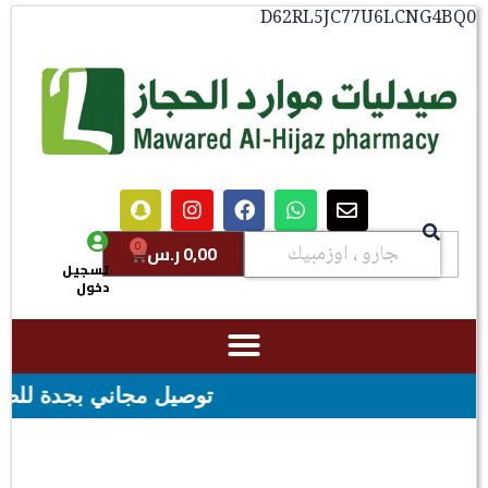
D62RL5JC77U6LCNG4BQ0
0
0,00
ر.س
تسجيل
دخول
توصيل مجاني بجدة للطلبات فوق قيمه ال ١٠٠ ريال - شحن مجاني