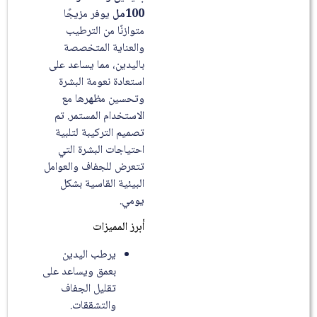
100مل
يوفر مزيجًا
متوازنًا من الترطيب
والعناية المتخصصة
باليدين، مما يساعد على
استعادة نعومة البشرة
وتحسين مظهرها مع
الاستخدام المستمر. تم
تصميم التركيبة لتلبية
احتياجات البشرة التي
تتعرض للجفاف والعوامل
البيئية القاسية بشكل
يومي.
أبرز المميزات
يرطب اليدين
بعمق ويساعد على
تقليل الجفاف
والتشققات.