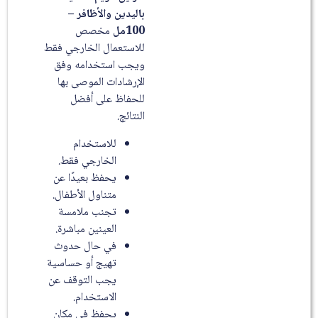
باليدين والأظافر –
100مل
مخصص
للاستعمال الخارجي فقط
ويجب استخدامه وفق
الإرشادات الموصى بها
للحفاظ على أفضل
النتائج.
للاستخدام
الخارجي فقط.
يحفظ بعيدًا عن
متناول الأطفال.
تجنب ملامسة
العينين مباشرة.
في حال حدوث
تهيج أو حساسية
يجب التوقف عن
الاستخدام.
يحفظ في مكان