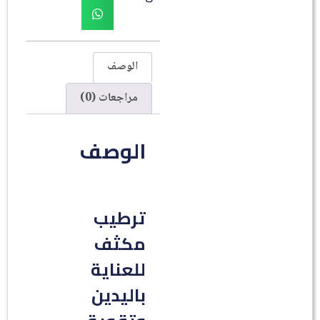
الوصف
مراجعات (0)
الوصف
ترطيب
مكثف
للعناية
باليدين