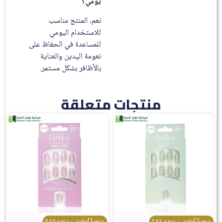
يومي؟
نعم، المنتج مناسب
للاستخدام اليومي
للمساعدة في الحفاظ على
نعومة اليدين والعناية
بالأظافر بشكل مستمر.
منتجات متعلقة
حصرياً أونلاين - خصم 33%
حصرياً أونلاين - خصم 33%