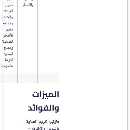
بالأظافر
تقليل
الجفاف
والخشونة
ويدعم
مظهر
الأظافر
الصحية
ويمنح
اليدين
نعومة
ملحوظة.
الميزات
والفوائد
فازلين كريم العناية
باليدين والأظافر –