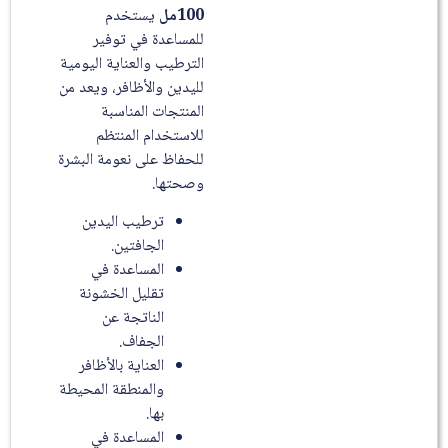
100مل
يستخدم
للمساعدة في توفير
الترطيب والعناية اليومية
لليدين والأظافر، ويعد من
المنتجات المناسبة
للاستخدام المنتظم
للحفاظ على نعومة البشرة
وصحتها.
ترطيب اليدين
الجافتين.
المساعدة في
تقليل الخشونة
الناتجة عن
الجفاف.
العناية بالأظافر
والمنطقة المحيطة
بها.
المساعدة في