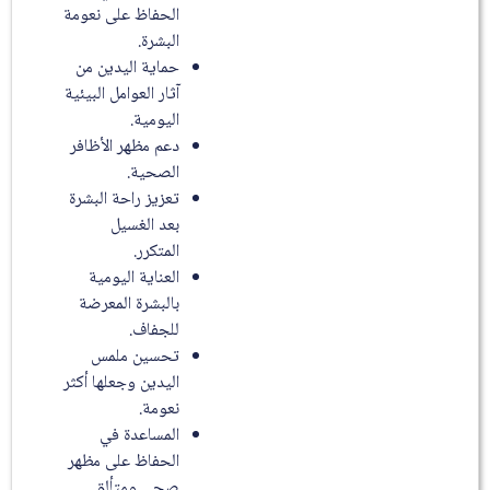
الحفاظ على نعومة
البشرة.
حماية اليدين من
آثار العوامل البيئية
اليومية.
دعم مظهر الأظافر
الصحية.
تعزيز راحة البشرة
بعد الغسيل
المتكرر.
العناية اليومية
بالبشرة المعرضة
للجفاف.
تحسين ملمس
اليدين وجعلها أكثر
نعومة.
المساعدة في
الحفاظ على مظهر
صحي ومتألق