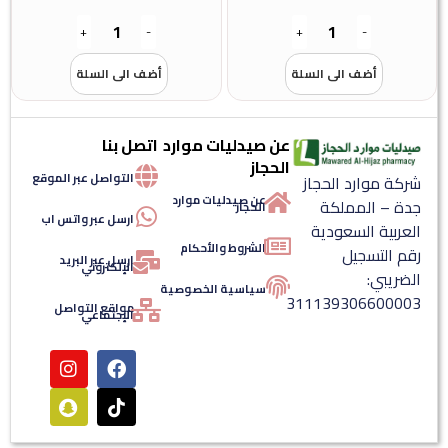
+
-
+
-
أضف الى السلة
أضف الى السلة
عن صيدليات موارد
اتصل بنا
الحجاز
التواصل عبر الموقع
شركة موارد الحجاز
عن صيدليات موارد
جدة – المملكة
الحجاز
ارسل عبر واتس اب
العربية السعودية
الشروط والأحكام
رقم التسجيل
ارسل عبر البريد
الإلكتروني
الضريبي:
سياسية الخصوصية
311139306600003
مواقع التواصل
الإجتماعي