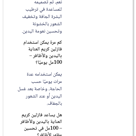
نعم، تم تصميمه
للمساعدة في ترطيب
البشرة الجافة وتخفيف
الشعور بالخشونة
وتحسين نعومة اليدين.
كم مرة يمكن استخدام
فازلين كريم العناية
باليدين والأظافر –
100مل يوميًا؟
يمكن استخدامه عدة
مرات يوميًا حسب
الحاجة، وخاصة بعد غسل
اليدين أو عند الشعور
بالجفاف.
هل يساعد فازلين كريم
العناية باليدين والأظافر
– 100مل في تحسين
مظهر الأظافر؟