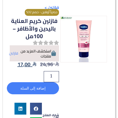
فازلين
>
حصرياً أونلاين - خصم 32%
فازلين كريم العناية
باليدين والأظافر –
100مل
استكشف المزيد من
فازلين
منتجات
17,00
24,96
إضافة إلى السلة
شارك المنتج
على