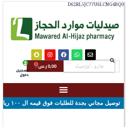
D62RL5JC77U6LCNG4B
0
0,00
ر.س
تسجيل
دخول
فوق قيمه ال ١٠٠ ريال - شحن مجاني لقيمه اكثر من ٢٩٩ ريال