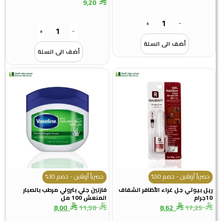
9,20
+
-
+
-
أضف الى السلة
أضف الى السلة
حصرياً أونلاين - خصم 50%
حصرياً أونلاين - خصم 30%
ل بيوتي جل غراء الأظافر الشفاف
فازلين جلي بترولي مرطب بالصبار
رام
المنعش 100 مل
8,00
11,50
8,62
17,25