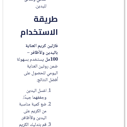
لليدين.
طريقة
الاستخدام
فازلين كريم العناية
باليدين والأظافر –
100مل
يستخدم بسهولة
ضمن روتين العناية
اليومي للحصول على
أفضل النتائج.
اغسل اليدين
وجففهما جيدًا.
ضع كمية مناسبة
من الكريم على
اليدين والأظافر.
قم بتدليك الكريم