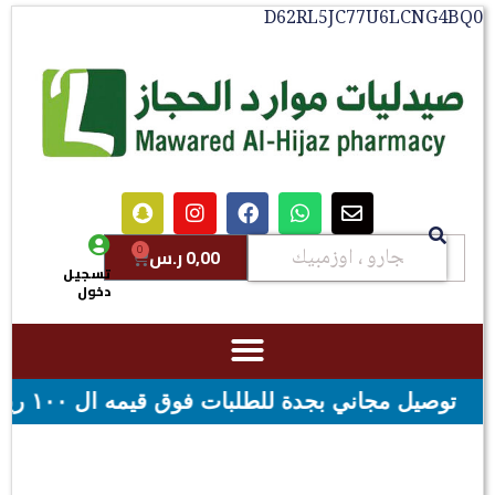
D62RL5JC77U6LCNG4BQ0
0
0,00
ر.س
تسجيل
دخول
 فوق قيمه ال ١٠٠ ريال - شحن مجاني لقيمه اكثر من ٢٩٩ ريال