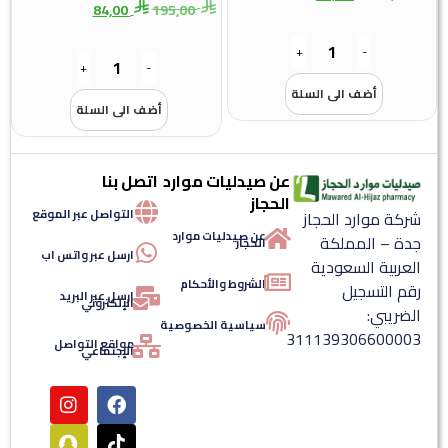
84,00
195,00
+
-
+
-
أضف الى السلة
أضف الى السلة
عن صيدليات موارد
اتصل بنا
الحجاز
التواصل عبر الموقع
شركة موارد الحجاز
عن صيدليات موارد
جدة – المملكة
الحجاز
ارسل عبر واتس اب
العربية السعودية
الشروط والأحكام
رقم التسجيل
ارسل عبر البريد
الإلكتروني
الضريبي:
سياسية الخصوصية
311139306600003
مواقع التواصل
الإجتماعي