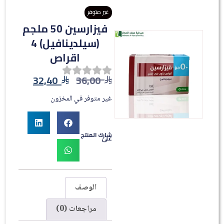
غير متوفر
فيزارسين 50 ملجم
(سيلدينافيل) 4
اقراص
32,40
36,00
غير متوفر في المخزون
شارك المنتج
على
الوصف
مراجعات (0)