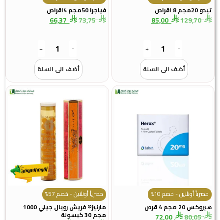
تيدو 20مجم 8 اقراص
فياجرا 50مجم 4اقراص
66,37
73,75
85,00
129,70
+
-
+
-
أضف الى السلة
أضف الى السلة
حصرياً أونلاين - خصم 10%
حصرياً أونلاين - خصم 57%
هيروكس 20 مجم 4 قرص
مارنيز® فريش رويال جيلي 1000
مجم 30 كبسولة
72,00
80,05