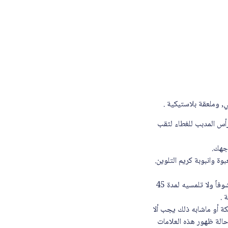
رأس المدبب للغطاء لثقب
وجهك.
وة وانبوبة كريم التلوين.
قومي بوضع كمية قليلة من المنتج على مساحة 1 سم مربع على خلف كوع يدك . اتركي مكان الإختبار مكشوفاً ولا تلمسيه لمدة 45
حرق أو حكة أو ماشابه ذلك يجب ألا
الة ظهور هذه العلامات