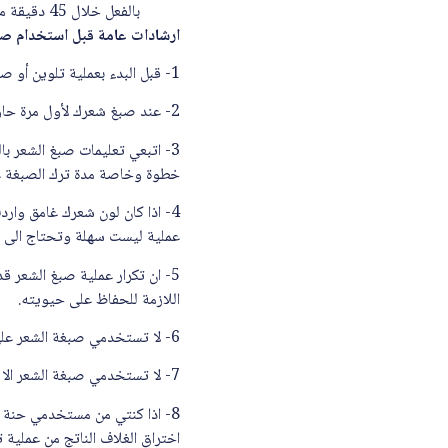
بالفعل خلال 45 دقيقة من عملية التلوين عليك بشطف شعرك فوراً .
ارشادات عامة قبل استخدام صب
1- قبل البدء بعملية تلوين أو صبغ الشعر عليكي بتجربة الصبغة على خصلة صغيرة من شعرك للحصول على أفضل النتائج التي ترغبين بها.
2- عند صبغ شعرك لأول مرة حاولي استخدام درجة لون قريبة للون شعرك حتي لا تلاحظي اختلافاً كبيراً عند نمو جذور الشعر.
3- اتبعي تعليمات صبغ الشعر با
خطوة وخاصة مدة ترك الصبغة على
4- اذا كان لون شعرك غامق وارد
عملية ليست سهلة وتحتاج الى م
5- ان تكرار عملية صبغ الشعر 
اللازمة للحفاظ على حيويته.
6- لا تستخدمي صبغة الشعر على شعر مُبلل
7- لا تستخدمي صبغة الشعر الا بعد اجراء اختبار حساسية للصبغة قبل الاستخدام
اختراق الغلاف الناتج من عملية ت