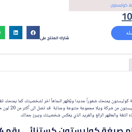
لا كوليستون
10
لة
شارك المنتج على
 كوليستون يمنحك شعوراً جديدا ويُظهر اتجاهاً اخر لشخصيتك كما يمنحك ثقة 
والتجدد كما توفر لك صبغ
 الثقة والمظهر الرائع والفريد الذي يعكس شخصيتك ويبرز جمالك
صبغة كوليستون كستنائي رقم 305/4 :