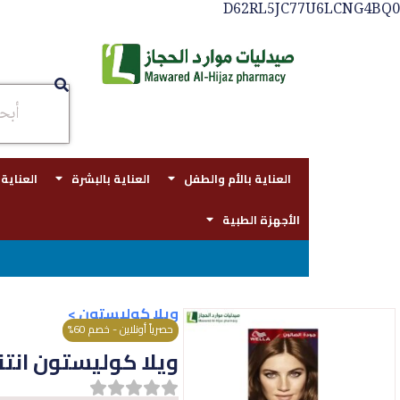
D62RL5JC77U6LCNG4BQ0
العناية بالأم والطفل
العناية بالبشرة
العناية
الأجهزة الطبية
توصيل مجاني بجدة لل
ويلا كوليستون
>
حصرياً أونلاين - خصم 60%
ويلا كوليستون انتنس 305/4 كس