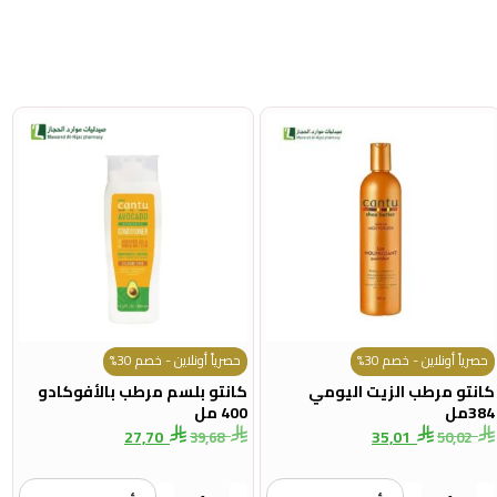
حصرياً أونلاين - خصم 30%
حصرياً أونلاين - خصم 30%
كانتو مرطب الزيت اليومي
كانتو بلسم مرطب بالأفوكادو
384مل
400 مل
27,70
35,01
39,68
50,02