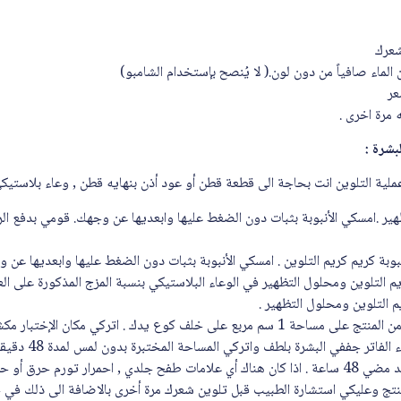
شعرك
اء صافياً من دون لون.( لا يُنصح بإستخدام الشامبو)
عر
 مرة اخرى .
بشرة :
ر .امسكي الأنبوبة بثبات دون الضغط عليها وابعديها عن وجهك. قومي بدفع ال
وبة كريم كريم التلوين . امسكي الأنبوبة بثبات دون الضغط عليها وابعديها عن 
 التلوين ومحلول التظهير في الوعاء البلاستيكي بنسبة المزج المذكورة على العب
م التلوين ومحلول التظهير .
لفاتر جففي البشرة بلطف واتركي المساحة المختبرة بدون لمس لمدة 48 دقيقة .
تفحصي مكان الإختبار بعد مضي 48 ساعة . اذا كان هناك أي علامات طفح جلدي , احمرار تورم 
نتج وعليكي استشارة الطبيب قبل تلوين شعرك مرة أخرى بالاضافة الى ذلك في ح