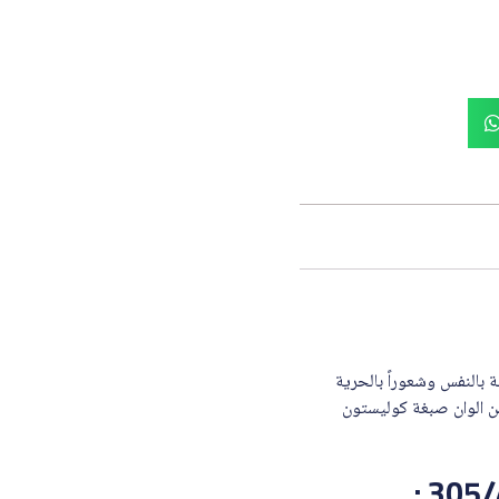
بالنفس وشعوراً بالحرية
ة كوليستون من شركة ويلا مجموعة متنوعة وجذابة قد تصل الى أكثر من 20 لون من الوان صبغة كوليستون