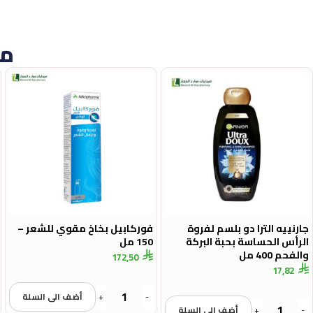
من
جارنييه الترا دو بلسم لفروة
فوركابيل بخاخ مقوي للشعر –
الرأس الحساسة بحبة البركة
150 مل
والفحم 400 مل
172,50
17,82
-
+
أضف الى السلة
-
+
أضف الى السلة