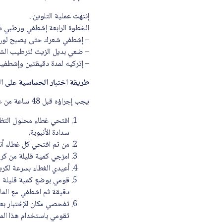
إنتهت عملية التلوين .
الخطوة الرابعة إشطفي ورطبي 
– إشطفي شعرك حتى يصبح لون الم
– ضعي بديل الزيت لترطيب الش
– إتركيه لمدة دقيقتين وإشطفيه
طريقة اختبار الحساسية على ال
يجب إجراؤه قبل 48 ساعة من عملية التلوين انت بحاجة الى قطعة قطن أو عود أذن بنهايه قطن , وعاء بلاستيكي, وملعقة بلاستيكية .
افتحي غطاء محلول التظهي
سدادة الأنبوبة.
من ثم افتحي كل غطاء أنب
امزجي كمية قليلة من كريم
أعيدي الغطاء بسرعة لكري
دقيقة ثم اشطفي مع الماء ا
تقومي باستخدام هذا الم