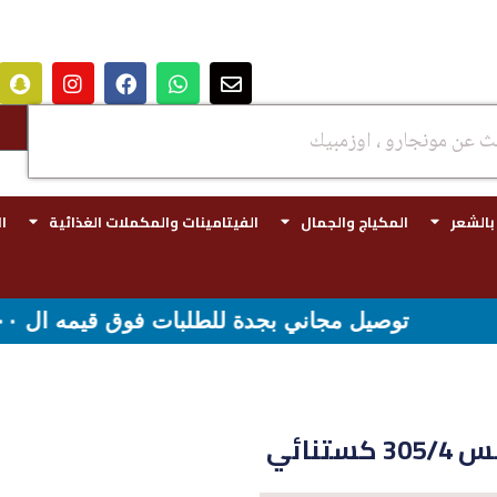
 بالشعر
المكياج والجمال
الفيتامينات والمكملات الغذائية
ا
طلبات فوق قيمه ال ١٠٠ ريال - شحن مجاني لقيمه اكثر من ٢٩٩ ريال
تنائي