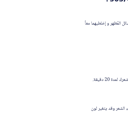
 المُظهر و إخلطيهما معاً
 20 دقيقة.
بغ جذور الشعر و10 دقائق لصبغ باقي أجزاء الشعر وقد يتغير لون