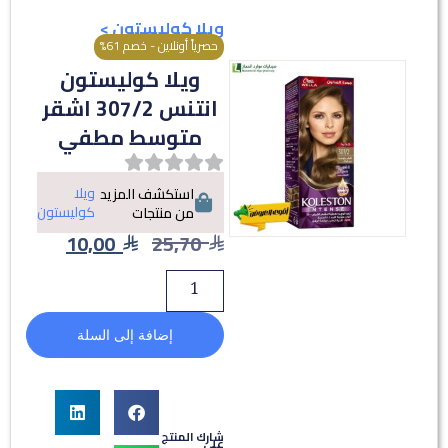
ويلا كوليستون
>
حصرياً أونلاين - خصم 61%
ويلا كوليستون
انتنس 307/2 اشقر
متوسط مطفي
ويلا
استكشف المزيد
كوليستون
من منتجات
10,00
25,70
إضافة إلى السلة
شارك المنتج
على