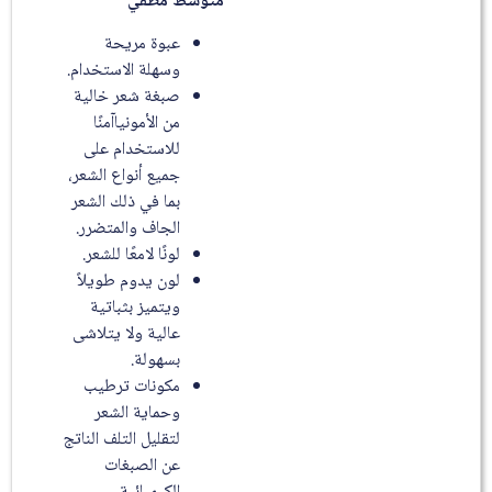
متوسط مطفي
عبوة مريحة
وسهلة الاستخدام.
صبغة شعر خالية
من الأمونياآمنًا
للاستخدام على
جميع أنواع الشعر،
بما في ذلك الشعر
الجاف والمتضرر.
لونًا لامعًا للشعر.
لون يدوم طويلاً
ويتميز بثباتية
عالية ولا يتلاشى
بسهولة.
مكونات ترطيب
وحماية الشعر
لتقليل التلف الناتج
عن الصبغات