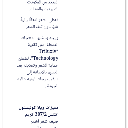
العديد من المكونات
الطبيعية والفعالة.
تعطي الشعر لمعانًا ولونًا
غنيًا دون تلف الشعر.
يوجد بداخلها المنتجات
النشطة، مثل تقنية
“Triluxiv
Technology”، لضمان
حماية الشعر وتغذيته بعد
الصبغ، بالإضافة إلى
توفير درجات لونية عالية
الجودة .
مميزات ويلا كوليستون
انتنس 307/2 كريم
صبغة شعر اشقر