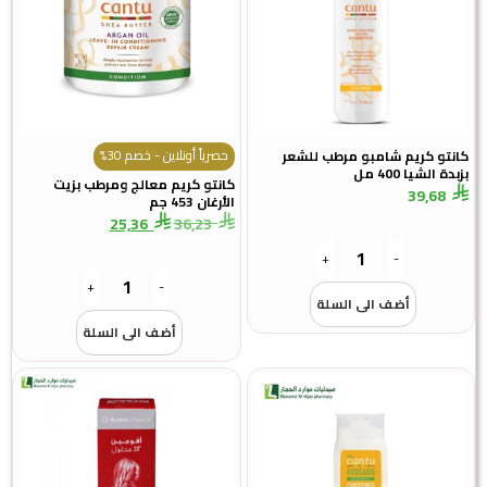
حصرياً أونلاين - خصم 30%
كانتو كريم شامبو مرطب للشعر
بزبدة الشيا 400 مل
كانتو كريم معالج ومرطب بزيت
39,68
الأرغان 453 جم
25,36
36,23
+
-
+
-
أضف الى السلة
أضف الى السلة