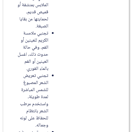
الملابس بمنشفة أو
قميص قديم،
لحمايتها من بقايا
الصبغة.
تجنبي ملامسة
الكريم للعينين أو
الفم، وفي حالة
حدوث ذلك، اغسل
العينين أو الفم
بالماء الفوري.
تجنبي تعريض
الشعر المصبوغ
للشمس المباشرة
لمدة طويلة،
واستخدم مرطب
الشعر بانتظام
للحفاظ على لونه
وجماله.