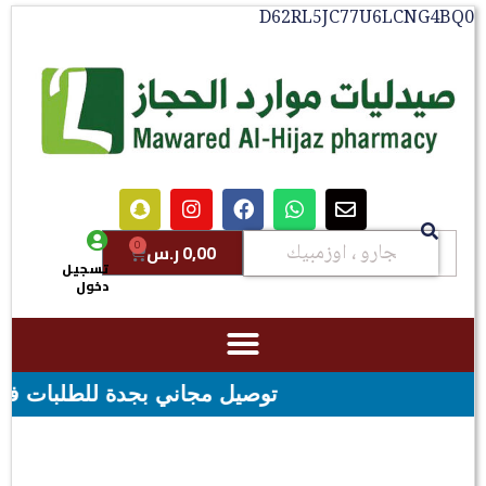
D62RL5JC77U6LCNG4BQ0
0
0,00
ر.س
تسجيل
دخول
توصيل مجاني بجدة للطلبات فوق قيمه ال ١٠٠ ريال - شحن مجاني لقيمه اكثر من ٢٩٩