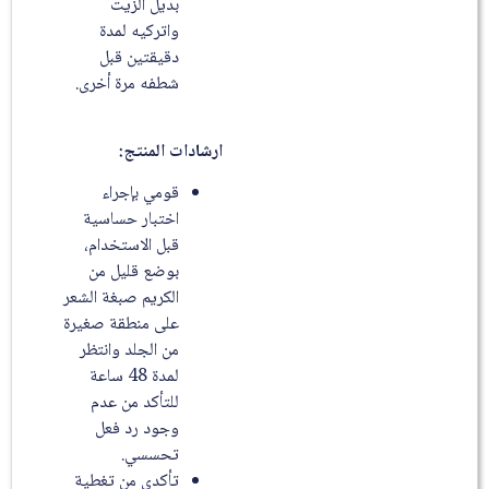
بديل الزيت
واتركيه لمدة
دقيقتين قبل
شطفه مرة أخرى.
ارشادات المنتج:
قومي بإجراء
اختبار حساسية
قبل الاستخدام،
بوضع قليل من
الكريم صبغة الشعر
على منطقة صغيرة
من الجلد وانتظر
لمدة 48 ساعة
للتأكد من عدم
وجود رد فعل
تحسسي.
تأكدي من تغطية