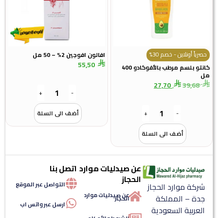
حصرياً أونلاين - خصم 30%
افالون افوجين 2% – 50 مل
55,50
كانتو بلسم مرطب بالأفوكادو 400
مل
27,70
39,68
+
-
-
+
أضف الى السلة
أضف الى السلة
عن صيدليات موارد
اتصل بنا
الحجاز
التواصل عبر الموقع
شركة موارد الحجاز
عن صيدليات موارد
جدة – المملكة
الحجاز
ارسل عبر واتس اب
العربية السعودية