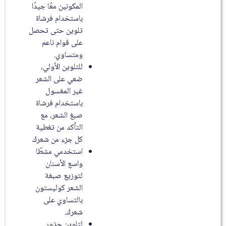
المكونين معًا جيدًا
باستخدام فرشاة
تلوين حتى تحصل
على قوام ناعم
ومتساوي.
للتلوين الأولي،
ضعي على الشعر
غير المغسول
باستخدام فرشاة
صبغ الشعر، مع
التأكد من تغطية
كل جزء من شعرك
استخدمي مشطًا
واسع الأسنان
لتوزيع صبغة
الشعر كوليستون
بالتساوي على
شعرك.
لتلوين جذور