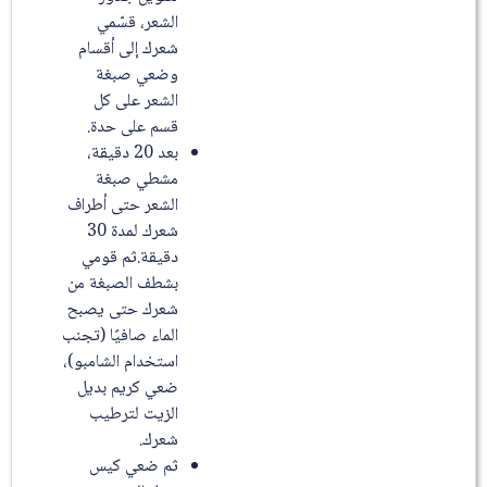
الشعر، قسّمي
شعرك إلى أقسام
وضعي صبغة
الشعر على كل
قسم على حدة.
بعد 20 دقيقة،
مشطي صبغة
الشعر حتى أطراف
شعرك لمدة 30
دقيقة.ثم قومي
بشطف الصبغة من
شعرك حتى يصبح
الماء صافيًا (تجنب
استخدام الشامبو)،
ضعي كريم بديل
الزيت لترطيب
شعرك.
ثم ضعي كيس