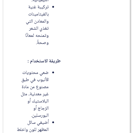
الكيميائية.
تركيبة غنية
بالفيتامينات
والمعادن التي
تغذي الشعر
وتمنحه لمعانًا
وصحةً.
طريقة الاستخدام :
ضعي محتويات
الأنبوب في طبق
مصنوع من مادة
غير معدنية، مثل
البلاستيك أو
الزجاج أو
البورسلين.
أضيفي سائل
المظهر للون واخلط