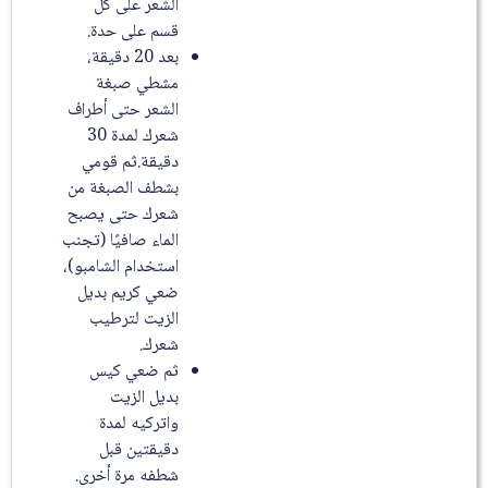
الشعر على كل
قسم على حدة.
بعد 20 دقيقة،
مشطي صبغة
الشعر حتى أطراف
شعرك لمدة 30
دقيقة.ثم قومي
بشطف الصبغة من
شعرك حتى يصبح
الماء صافيًا (تجنب
استخدام الشامبو)،
ضعي كريم بديل
الزيت لترطيب
شعرك.
ثم ضعي كيس
بديل الزيت
واتركيه لمدة
دقيقتين قبل
شطفه مرة أخرى.