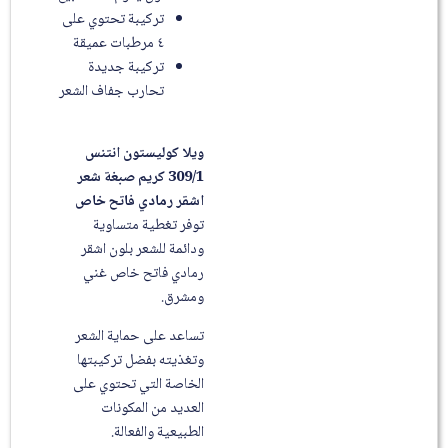
تركيبة تحتوي على
٤ مرطبات عميقة
تركيبة جديدة
تحارب جفاف الشعر
ويلا كوليستون انتنس
309/1 كريم صبغة شعر
اشقر رمادي فاتح خاص
توفر تغطية متساوية
ودائمة للشعر بلون اشقر
رمادي فاتح خاص غني
ومشرق.
تساعد على حماية الشعر
وتغذيته بفضل تركيبتها
الخاصة التي تحتوي على
العديد من المكونات
الطبيعية والفعالة.