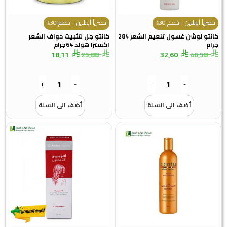
حصرياً أونلاين - خصم 30%
حصرياً أونلاين - خصم 30%
كانتو لوشن غسول تنعيم الشعر 284
كانتو جل لتثبيت حواف الشعر
جرام
اكسترا هولد 64جرام
18,11
25,88
32,60
46,58
+
-
+
-
أضف الى السلة
أضف الى السلة