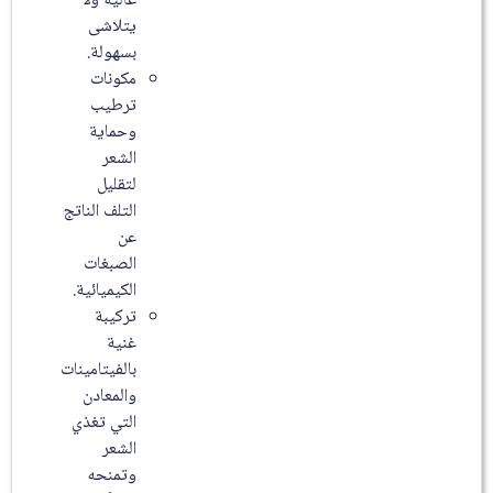
عالية ولا
يتلاشى
بسهولة.
مكونات
ترطيب
وحماية
الشعر
لتقليل
التلف الناتج
عن
الصبغات
الكيميائية.
تركيبة
غنية
بالفيتامينات
والمعادن
التي تغذي
الشعر
وتمنحه