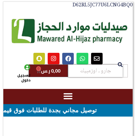
D62RL5JC77U6LCNG4BQ0
0
0,00
ر.س
تسجيل
دخول
توصيل مجاني بجدة للطلبات فوق قيمه ال ١٠٠ ريال - شحن مجاني لقيمه اكثر من ٢٩٩ ريال