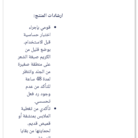
ارشادات المنتج:
قومي بإجراء
اختبار حساسية
قبل الاستخدام،
بوضع قليل من
الكريم صبغة الشعر
على منطقة صغيرة
من الجلد وانتظر
لمدة 48 ساعة
للتأكد من عدم
وجود رد فعل
تحسسي.
تأكدي من تغطية
الملابس بمنشفة أو
قميص قديم،
لحمايتها من بقايا