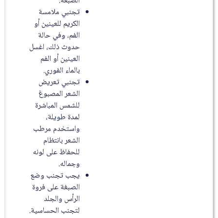
الصبغة.
تجنبي ملامسة
الكريم للعينين أو
الفم، وفي حالة
حدوث ذلك، اغسل
العينين أو الفم
بالماء الفوري.
تجنبي تعريض
الشعر المصبوغ
للشمس المباشرة
لمدة طويلة،
واستخدم مرطب
الشعر بانتظام
للحفاظ على لونه
وجماله.
يجب تجنب وضع
الصبغة على فروة
الرأس والجلد
لتجنب الحساسية.