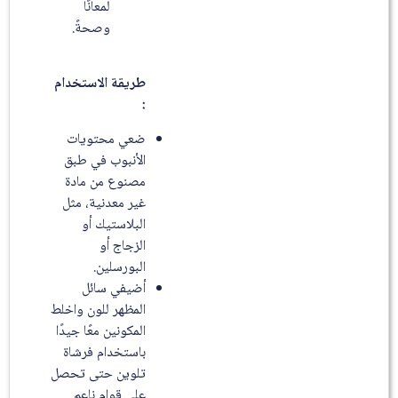
لمعانًا
وصحةً.
طريقة الاستخدام
:
ضعي محتويات
الأنبوب في طبق
مصنوع من مادة
غير معدنية، مثل
البلاستيك أو
الزجاج أو
البورسلين.
أضيفي سائل
المظهر للون واخلط
المكونين معًا جيدًا
باستخدام فرشاة
تلوين حتى تحصل
على قوام ناعم