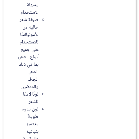
وسهلة
الاستخدام.
صبغة شعر
خالية من
الأمونياآمنًا
للاستخدام
على جميع
أنواع الشعر،
بما في ذلك
الشعر
الجاف
والمتضرر.
لونًا لامعًا
للشعر.
لون يدوم
طويلاً
ويتميز
بثباتية