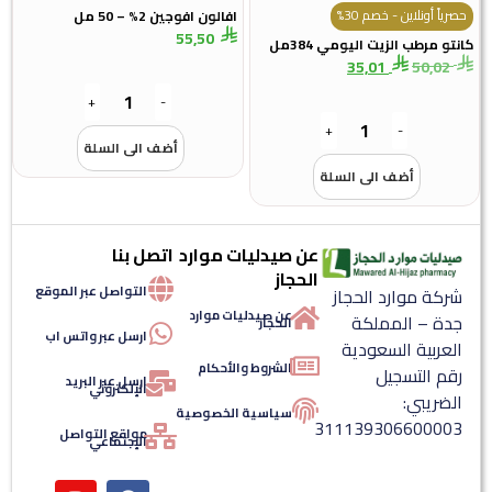
حصرياً أونلاين - خصم 30%
افالون افوجين 2% – 50 مل
55,50
كانتو مرطب الزيت اليومي 384مل
35,01
50,02
+
-
+
-
أضف الى السلة
أضف الى السلة
عن صيدليات موارد
اتصل بنا
الحجاز
التواصل عبر الموقع
شركة موارد الحجاز
عن صيدليات موارد
جدة – المملكة
الحجاز
ارسل عبر واتس اب
العربية السعودية
الشروط والأحكام
رقم التسجيل
ارسل عبر البريد
الإلكتروني
الضريبي:
سياسية الخصوصية
311139306600003
مواقع التواصل
الإجتماعي