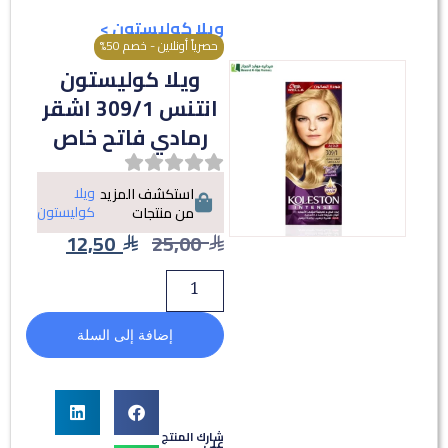
ويلا كوليستون
>
حصرياً أونلاين - خصم 50%
ويلا كوليستون
انتنس 309/1 اشقر
رمادي فاتح خاص
ويلا
استكشف المزيد
كوليستون
من منتجات
12,50
25,00
إضافة إلى السلة
شارك المنتج
على