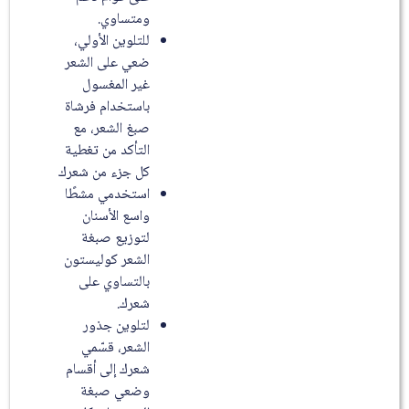
ومتساوي.
للتلوين الأولي،
ضعي على الشعر
غير المغسول
باستخدام فرشاة
صبغ الشعر، مع
التأكد من تغطية
كل جزء من شعرك
استخدمي مشطًا
واسع الأسنان
لتوزيع صبغة
الشعر كوليستون
بالتساوي على
شعرك.
لتلوين جذور
الشعر، قسّمي
شعرك إلى أقسام
وضعي صبغة